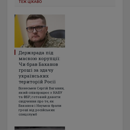
ТЕЖ ЦІКАВО
Держзрада під
маскою корупції:
Чи брав Баканов
гроші за здачу
українських
територій Росії
Бізнесмен Сергій Ваганян,
який співпрацює з НАБУ
та ФБР, готовий давати
свідчення про те, як
Баканов і Наумов брали
гроші від російських
спецслужб