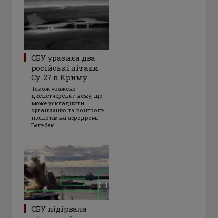
СБУ уразила два
російські літаки
Су-27 в Криму
Також уражено
диспетчерську вежу, що
може ускладнити
організацію та контроль
польотів на аеродромі
Бельбек
СБУ підірвала