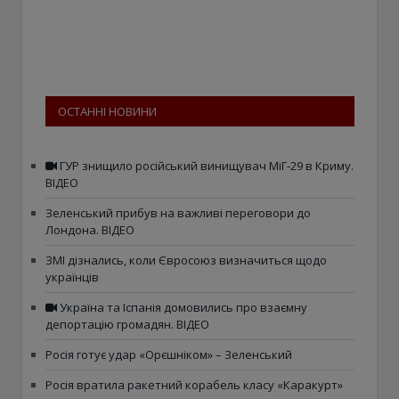
ОСТАННІ НОВИНИ
ГУР знищило російський винищувач МіГ-29 в Криму.
ВІДЕО
Зеленський прибув на важливі переговори до
Лондона. ВІДЕО
ЗМІ дізнались, коли Євросоюз визначиться щодо
українців
Україна та Іспанія домовились про взаємну
депортацію громадян. ВІДЕО
Росія готує удар «Орєшніком» – Зеленський
Росія вратила ракетний корабель класу «Каракурт»