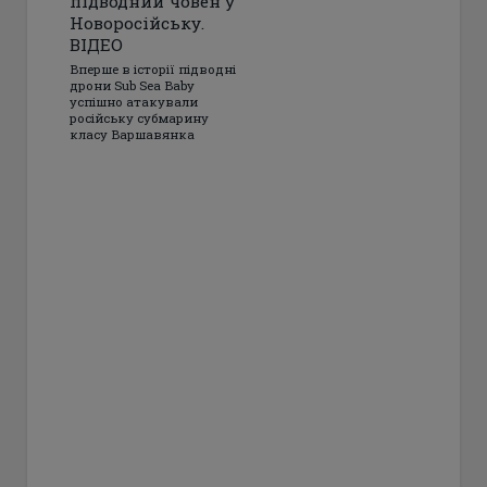
підводний човен у
Новоросійську.
ВІДЕО
Вперше в історії підводні
дрони Sub Sea Baby
успішно атакували
російську субмарину
класу Варшавянка