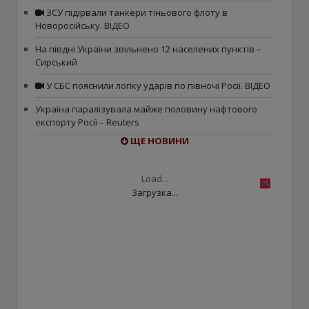
ЗСУ підірвали танкери тіньового флоту в
Новоросійську. ВІДЕО
На півдні України звільнено 12 населених пунктів –
Сирський
У СБС пояснили логіку ударів по півночі Росії. ВІДЕО
Україна паралізувала майже половину нафтового
експорту Росії – Reuters
ЩЕ НОВИНИ
Load...
Загрузка...