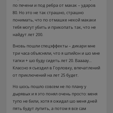
по печени и под ребра от макак – ударов
80. Но это не так страшно, страшно
понимать, что по отмашке некой макаки
тебя могут убить и прикопать так, что не
найдут лет 200.
Вновь пошли спецэффекты – дикари мне
три часа объясняли, что я шпийон и шо мне
тапки + шо буду сидеть лет 20. Ваааау…
Классно я съездил в Горловку, впечатлений
от приключений на лет 25 будет.
Но шось пошло совсем не по плану у
дырявых и я это понял очень просто: меня
тупо не били, хотя я ожидал шо меня дней
пять будут лупить, а потом я все сам