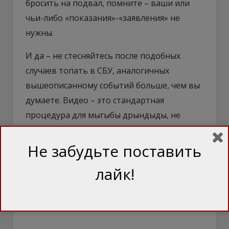
бросить на подвал, помните – ваши или
чьи-либо «показания»-«заявления» не
нужны.
И да – не стесняйтесь после подобных
случаев топать в СБУ, аналогичных
вышеописанному событий больше, чем вы
думаете. Видео – это стандартная
процедура для мыгыбы дрындыды, не
более того. Конец.
Не забудьте поставить
лайк!