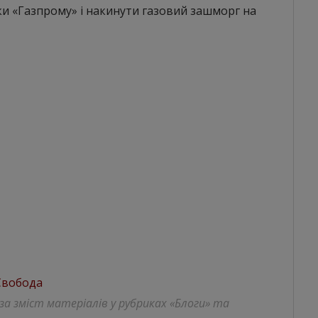
и «Газпрому» і накинути газовий зашморг на
Свобода
 за зміст матеріалів у рубриках «Блоги» та