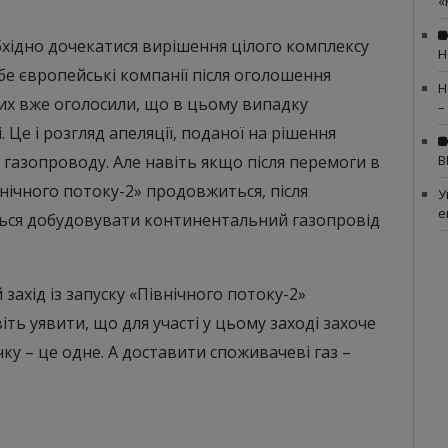
«
бхідно дочекатися вирішення цілого комплексу
Н
ебе європейські компанії після оголошення
Н
них вже оголосили, що в цьому випадку
–
 Це і розгляд апеляції, поданої на рішення
газопроводу. Але навіть якщо після перемоги в
В
нічного потоку-2» продовжиться, після
У
е
ться добудовувати континентальний газопровід
захід із запуску «Північного потоку-2»
ть уявити, що для участі у цьому заході захоче
чку – це одне. А доставити споживачеві газ –
анзит