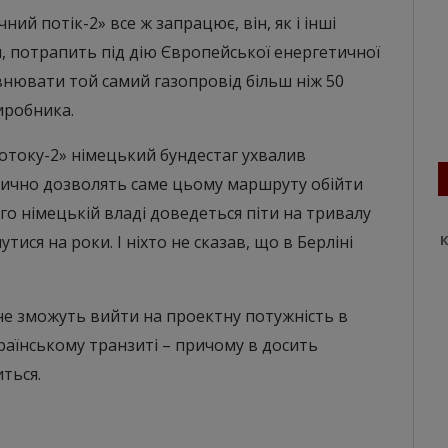
ний потік-2» все ж запрацює, він, як і інші
, потрапить під дію Європейської енергетичної
внювати той самий газопровід більш ніж 50
иробника.
потоку-2» німецький бундестаг ухвалив
тично дозволять саме цьому маршруту обійти
о німецькій владі доведеться піти на тривалу
тися на роки. І ніхто не сказав, що в Берліні
К
не зможуть вийти на проектну потужність в
країнському транзиті – причому в досить
ться.