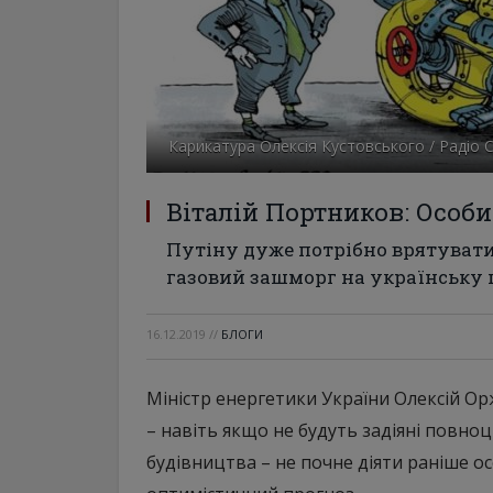
Карикатура Олексія Кустовського / Радіо
Віталій Портников: Особ
Путіну дуже потрібно врятувати
газовий зашморг на українську 
16.12.2019
//
БЛОГИ
Міністр енергетики України Олексій Ор
– навіть якщо не будуть задіяні повноц
будівництва – не почне діяти раніше осе