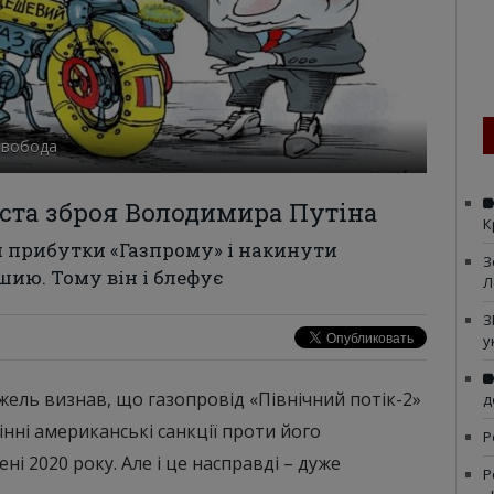
 Свобода
иста зброя Володимира Путіна
К
 прибутки «Газпрому» і накинути
З
шию. Тому він і блефує
Л
З
у
жель визнав, що газопровід «Північний потік-2»
д
інні американські санкції проти його
Р
ні 2020 року. Але і це насправді – дуже
Р