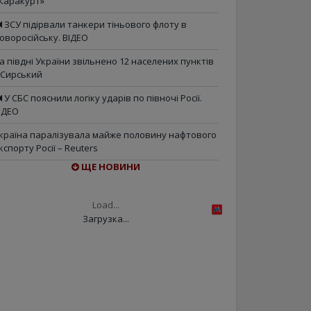
Каракурт»
ЗСУ підірвали танкери тіньового флоту в
оворосійську. ВІДЕО
а півдні України звільнено 12 населених пунктів
 Сирський
У СБС пояснили логіку ударів по півночі Росії.
ІДЕО
країна паралізувала майже половину нафтового
кспорту Росії – Reuters
ЩЕ НОВИНИ
Load...
Загрузка...