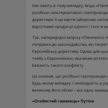
Але навіть в тому випадку, якщо «Північ
російські «альтернативні» газопроводи
директиви. А ця хартія забороняє напо
відсотками продукції одного і того ж в
Так, напередодні запуску «Північного 
поправки до законодавства, які теоре
Європейську директиву. Однак для цьог
тяжбу з Єврокомісією, яка може розтягну
бажають такого конфлікту.
Це означає, що російські газопроводи 
будь-якому випадку. І необхідність в у
великому його обсязі – все одно залиши
«Особистий гаманець» Путіна