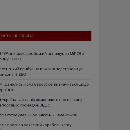
ОСТАННІ НОВИНИ
ГУР знищило російський винищувач МіГ-29 в
риму. ВІДЕО
еленський прибув на важливі переговори до
ондона. ВІДЕО
МІ дізнались, коли Євросоюз визначиться щодо
країнців
Україна та Іспанія домовились про взаємну
епортацію громадян. ВІДЕО
осія готує удар «Орєшніком» – Зеленський
осія вратила ракетний корабель класу