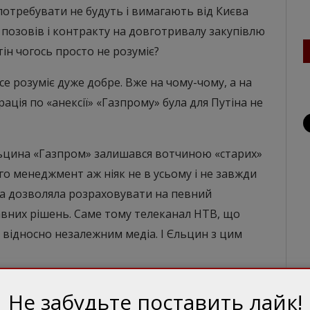
потребувати не будуть і вимагають від Києва
 позовів і контракту на довготривалу закупівлю
ін чогось просто не розуміє?
е розуміє дуже добре. Вже на чому-чому, а на
рація по «анексії» «Газпрому» була для Путіна не
льцина «Газпром» залишався вотчиною «старих»
го менеджмент аж ніяк не в усьому і не завжди
а дозволяла розраховувати на певний
вних рішень. Саме тому телеканал НТВ, що
 відносно незалежним медіа. І Єльцин з цим
ика «Газпрому» Віктора Черномирдіна у почесне
Не забудьте поставить лайк!
иєві, а голову холдингу Рема Вяхірєва – у