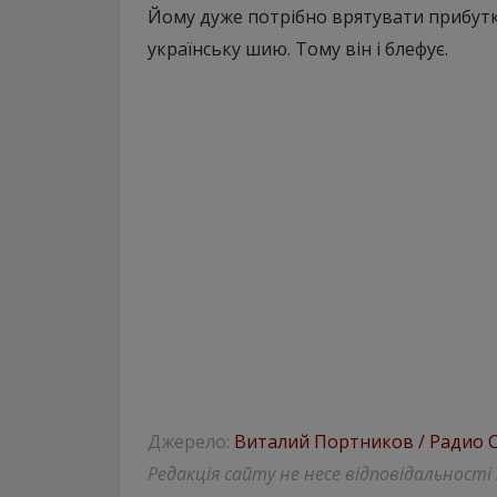
Йому дуже потрібно врятувати прибутк
українську шию. Тому він і блефує.
Джерело:
Виталий Портников / Радио 
Редакція сайту не несе відповідальності