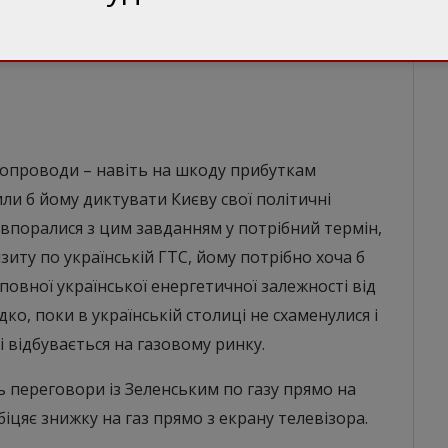
ують найближчі соратники Путіна, а спостерігачі
ем» російського президента. І його власною
газопроводи – навіть на шкоду прибуткам
ли б йому диктувати Києву свої політичні
е впоралися з цим завданням у потрібний термін,
зиту по українській ГТС, йому потрібно хоча б
повної української енергетичної залежності від
ко, поки в українській столиці не схаменулися і
і відбувається на газовому ринку.
ь переговори із Зеленським по газу прямо на
біцяє знижку на газ прямо з екрану телевізора.