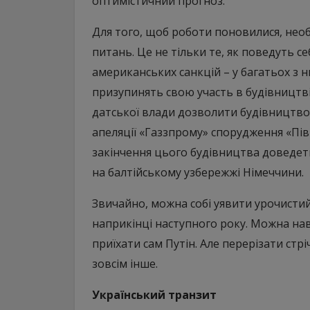
оптимістичний прогноз.
Для того, щоб роботи поновилися, нео
питань. Це не тільки те, як поведуть с
американських санкцій – у багатьох з 
призупинять свою участь в будівництві.
датської влади дозволити будівництво 
апеляції «Газзпрому» спорудження «Пів
закінчення цього будівництва доведе
на балтійському узбережжі Німеччини.
Звичайно, можна собі уявити урочистий 
наприкінці наступного року. Можна наві
приїхати сам Путін. Але перерізати стрі
зовсім інше.
Український тр