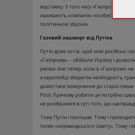
відставку. З того часу «Газпромом» кер
називають компанію «особистим гаманц
політичною зброєю.
Газовий зашморг від Путіна
Путін дуже хотів, щоб нові російські 
«Газпрому» – обійшли Україну і дозволи
умови. Але тепер, коли в «Газпромі» н
а європейці зберегли необхідність тран
домогтися повернення до старої схеми 
Росії. Причому робити це потрібно швид
не розібралися в суті того, що насправд
Тому Путін і поспішає. Тому і проводит
полях «нормандського саміту». Тому і о