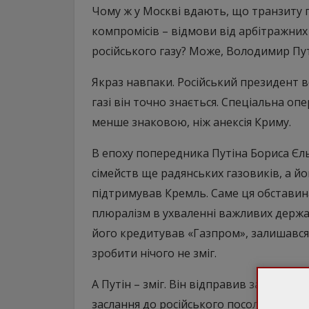
Чому ж у Москві вдають, що транзиту 
компромісів – відмови від арбітражних
російського газу? Може, Володимир Пут
Якраз навпаки. Російський президент вс
газі він точно знається. Спеціальна опе
менше знаковою, ніж анексія Криму.
В епоху попередника Путіна Бориса Є
сімейств ще радянських газовиків, а йо
підтримував Кремль. Саме ця обставин
плюралізм в ухваленні важливих держа
його кредитував «Газпром», залишався
зробити нічого не зміг.
А Путін – зміг. Він відправив засновн
заслання до російського посольства в К