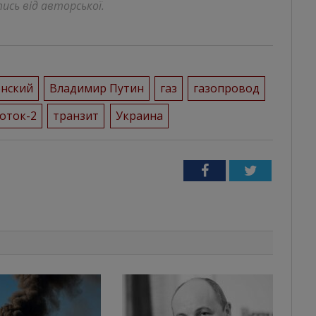
ись від авторської.
енский
Владимир Путин
газ
газопровод
оток-2
транзит
Украина
Facebook
Twitter