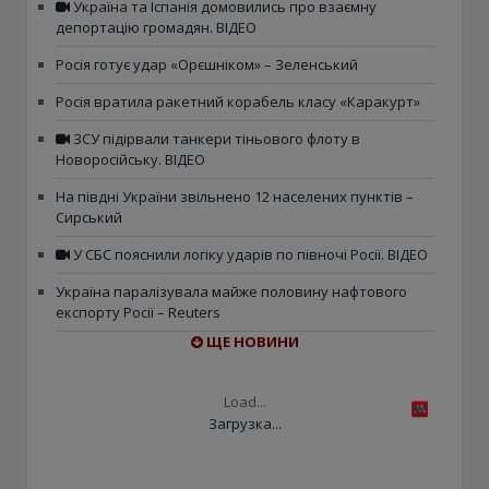
Україна та Іспанія домовились про взаємну
депортацію громадян. ВІДЕО
Росія готує удар «Орєшніком» – Зеленський
Росія вратила ракетний корабель класу «Каракурт»
ЗСУ підірвали танкери тіньового флоту в
Новоросійську. ВІДЕО
На півдні України звільнено 12 населених пунктів –
Сирський
У СБС пояснили логіку ударів по півночі Росії. ВІДЕО
Україна паралізувала майже половину нафтового
експорту Росії – Reuters
ЩЕ НОВИНИ
Load...
Загрузка...