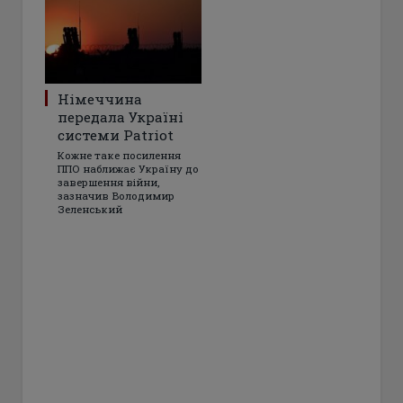
Німеччина
передала Україні
системи Patriot
Кожне таке посилення
ППО наближає Україну до
завершення війни,
зазначив Володимир
Зеленський