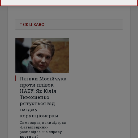
ТЕЖ ЦІКАВО
Плівки Мосійчука
проти плівок
НАБУ: Як Юлія
Тимошенко
рятується від
іміджу
корупціонерки
Саме зараз, коли лідерка
«Батьківщини»
розповідає, що справу
проти неї