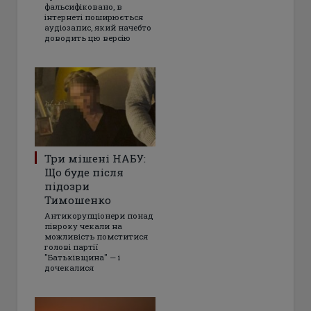
фальсифіковано, в
інтернеті поширюється
аудіозапис, який начебто
доводить цю версію
Три мішені НАБУ:
Що буде після
підозри
Тимошенко
Антикорупціонери понад
півроку чекали на
можливість помститися
голові партії
"Батьківщина" — і
дочекалися