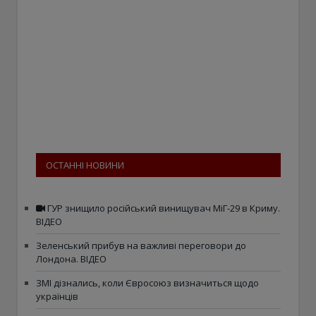
ОСТАННІ НОВИНИ
ГУР знищило російський винищувач МіГ-29 в Криму.
ВІДЕО
Зеленський прибув на важливі переговори до
Лондона. ВІДЕО
ЗМІ дізнались, коли Євросоюз визначиться щодо
українців