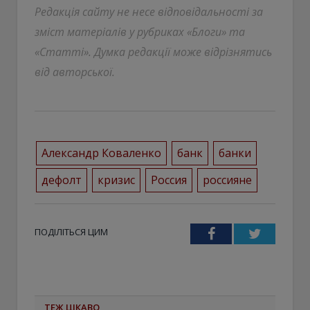
Редакція сайту не несе відповідальності за
зміст матеріалів у рубриках «Блоги» та
«Статті». Думка редакції може відрізнятись
від авторської.
Александр Коваленко
банк
банки
дефолт
кризис
Россия
россияне
ПОДІЛІТЬСЯ ЦИМ
Facebook
Twitter
ТЕЖ ЦІКАВО