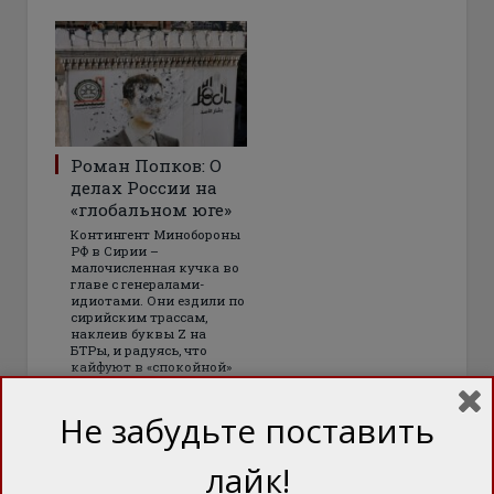
Роман Попков: О
делах России на
«глобальном юге»
Контингент Минобороны
РФ в Сирии –
малочисленная кучка во
главе с генералами-
идиотами. Они ездили по
сирийским трассам,
наклеив буквы Z на
БТРы, и радуясь, что
кайфуют в «спокойной»
Сирии, а не гибнут в
Украине
Не забудьте поставить
лайк!