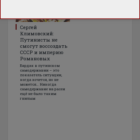
Сергей
Климовский:
Путинисты не
смогут воссоздать
СССР и империю
Романовых
Бардак в путинском
самодержавии – это
показатель ситуации,
когда хочется, но не
можется… Никогда
самодержавие на расеи
ещё не было таким
гнилым