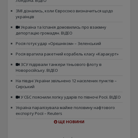
Лондона. ВІДЕО
ЗМІ дізнались, коли Євросоюз визначиться щодо
українців
Україна та Іспанія домовились про взаємну
депортацію громадян. ВІДЕО
Росія готує удар «Орєшніком» – Зеленський
Росія вратила ракетний корабель класу «Каракурт»
ЗСУ підірвали танкери тіньового флоту в
Новоросійську. ВІДЕО
На півдні України звільнено 12 населених пунктів –
Сирський
У СБС пояснили логіку ударів по півночі Росії. ВІДЕО
Україна паралізувала майже половину нафтового
експорту Росії – Reuters
ЩЕ НОВИНИ