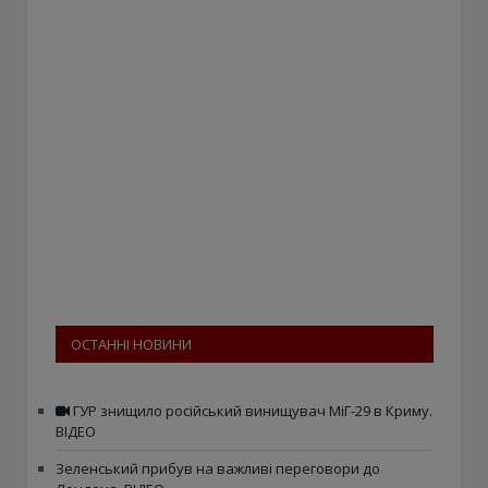
ОСТАННІ НОВИНИ
ГУР знищило російський винищувач МіГ-29 в Криму.
ВІДЕО
Зеленський прибув на важливі переговори до