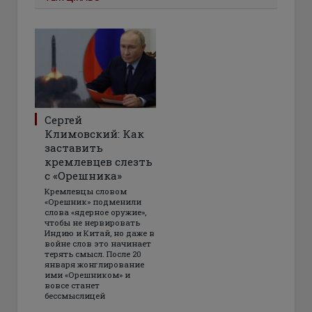
Сергей
Климовский: Как
заставить
кремлевцев слезть
с «Орешника»
Кремлевцы словом
«Орешник» подменили
слова «ядерное оружие»,
чтобы не нервировать
Индию и Китай, но даже в
войне слов это начинает
терять смысл. После 20
января жонглирование
ими «Орешником» и
вовсе станет
бессмыслицей