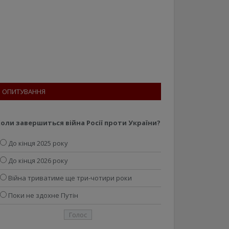
ОПИТУВАННЯ
оли завершиться війна Росії проти України?
До кінця 2025 року
До кінця 2026 року
Війна триватиме ще три-чотири роки
Поки не здохне Путін