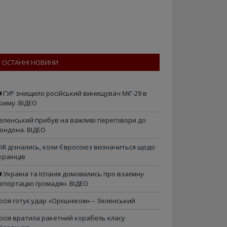
ОСТАННІ НОВИНИ
ГУР знищило російський винищувач МіГ-29 в
риму. ВІДЕО
еленський прибув на важливі переговори до
ондона. ВІДЕО
МІ дізнались, коли Євросоюз визначиться щодо
країнців
Україна та Іспанія домовились про взаємну
епортацію громадян. ВІДЕО
осія готує удар «Орєшніком» – Зеленський
осія вратила ракетний корабель класу