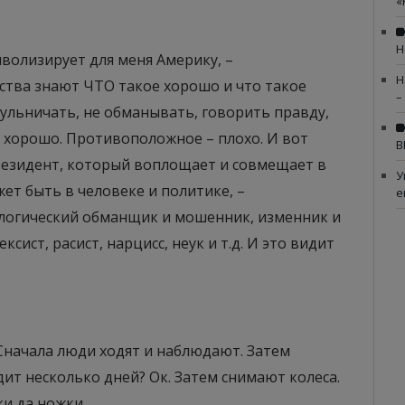
«
Н
мволизирует для меня Америку, –
Н
ства знают ЧТО такое хорошо и что такое
–
жульничать, не обманывать, говорить правду,
и хорошо. Противоположное – плохо. И вот
В
резидент, который воплощает и совмещает в
У
жет быть в человеке и политике, –
е
тологический обманщик и мошенник, изменник и
ксист, расист, нарцисс, неук и т.д. И это видит
начала люди ходят и наблюдают. Затем
ит несколько дней? Ок. Затем снимают колеса.
и да ножки.