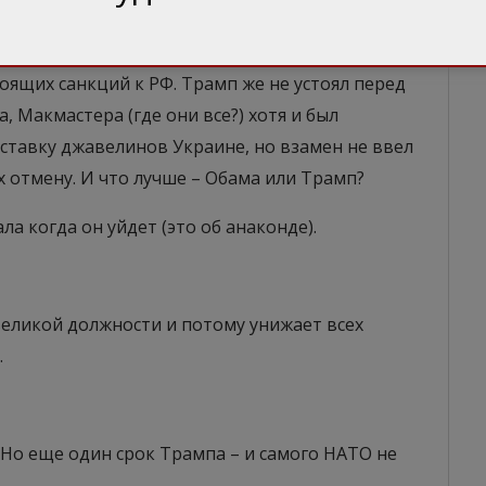
это было актом поддержки и Украины. Да,
ски бесполезным джавелинам, услышал просьбу
оящих санкций к РФ. Трамп же не устоял перед
 Макмастера (где они все?) хотя и был
ставку джавелинов Украине, но взамен не ввел
х отмену. И что лучше – Обама или Трамп?
ла когда он уйдет (это об анаконде).
великой должности и потому унижает всех
.
 Но еще один срок Трампа – и самого НАТО не