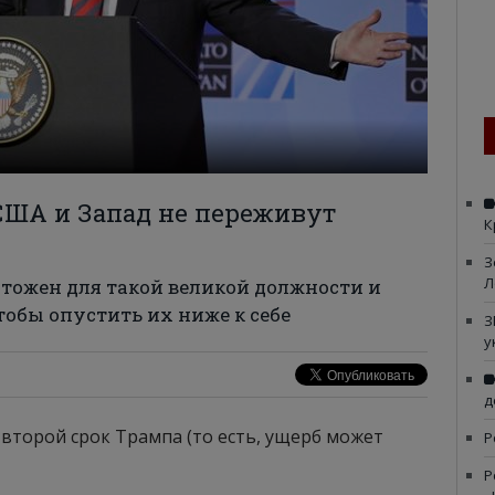
США и Запад не переживут
К
З
Л
чтожен для такой великой должности и
тобы опустить их ниже к себе
З
у
д
второй срок Трампа (то есть, ущерб может
Р
Р