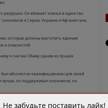
во.
это разрушил. Он вбивает клинья в единство
т союзников в Сирии, Украине и Афганистане,
нами, которые должны выступать единым
в и опасностей.
Почему я считаю Обаму одним из лучших
ма был абсолютно квалифицирован для своей
и лучше, он поддерживал союзников, он
ырабатывали общую стратегию давления на
Не забудьте поставить лайк!
ает все Саммиты). Обама вводил настоящие и