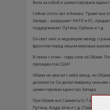
Вела за собой и цементировала единст
Сейчас этого нет и близко. Трамп все 
Запада – разрушает НАТО и ЕС, предае
поддерживает Путина, Орбана и т.д.
Он сеет хаос и недоверие между стра
фронтом перед лицом мировых вызово
В связи с этим – пару слов об Обаме. 
президентов США?
Обама не хватал с неба звезд, но Оба
должности. Он делал Америку сильнее 
цементировал единство Запада.
При Обаме все Саммиты G-7 и НАТО в
Путина, Асада, Ына и т.д. (Трамп срыв