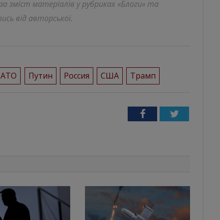
 за зміст матеріалів у рубриках «Блоги» та
ись від авторської.
НАТО
Путин
Россия
США
Трамп
Facebook
Twitter