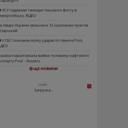
Каракурт»
ЗСУ підірвали танкери тіньового флоту в
оворосійську. ВІДЕО
а півдні України звільнено 12 населених пунктів
 Сирський
У СБС пояснили логіку ударів по півночі Росії.
ІДЕО
країна паралізувала майже половину нафтового
кспорту Росії – Reuters
ЩЕ НОВИНИ
Load...
Загрузка...