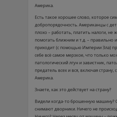
Америка.
Есть такое хорошее слово, которое си
добропорядочность. Американцы с дет
плохо – работать, платить налоги, не 
помогать ближним и т.д. – правильно 
приходит (с помощью Империи Зла) п
себе всё самое мерзкое, что только мо
патологический лгун и завистник, па
предатель всех и вся, включая страну, се
Америка.
Знаете, как это действует на страну?
Видели когда-то брошенную машину? С
снимают дворники. Ничего не происход
Ничего? Через месяц от машины – рожк