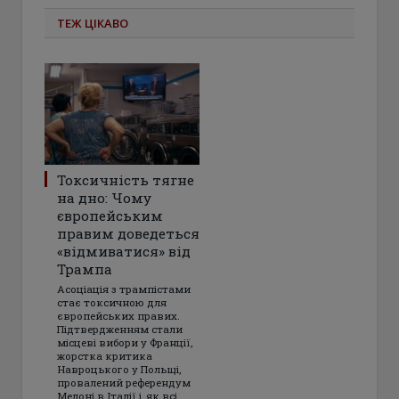
ТЕЖ ЦІКАВО
Токсичність тягне
на дно: Чому
європейським
правим доведеться
«відмиватися» від
Трампа
Асоціація з трампістами
стає токсичною для
європейських правих.
Підтвердженням стали
місцеві вибори у Франції,
жорстка критика
Навроцького у Польщі,
провалений референдум
Мелоні в Італії і, як всі