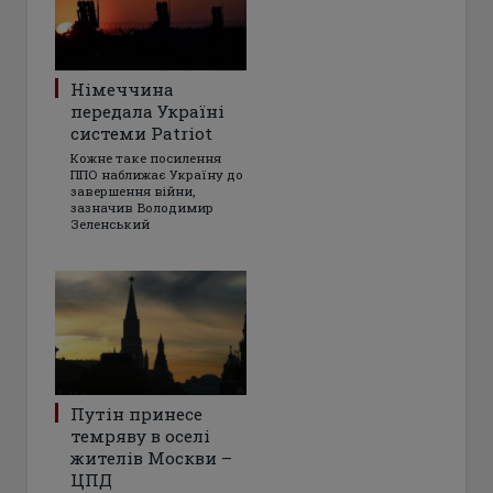
Німеччина
передала Україні
системи Patriot
Кожне таке посилення
ППО наближає Україну до
завершення війни,
зазначив Володимир
Зеленський
Путін принесе
темряву в оселі
жителів Москви –
ЦПД