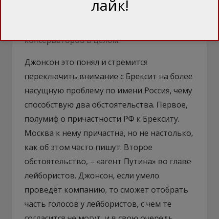
лайк!
дебаты. Тем самым вырос шанс победы на
выборах у фракции Бориса Джонсона и
консерваторов в целом.
Джонсон это понял и стремится
переключить внимание с Брексит на более
насущную проблему по имени Россия, чему
способствую два обстоятельства. Первое,
полумиф о причастности РФ к Брекситу.
Москва к нему причастна, но не настолько,
как об этом часто пишут. Второе
обстоятельство, – «агент Путина» во главе
лейбористов. Джонсон, если умело
проведёт компанию, то сможет отобрать
часть голосов у лейбористов, с чем те
согласится не могут, и в свою очередь