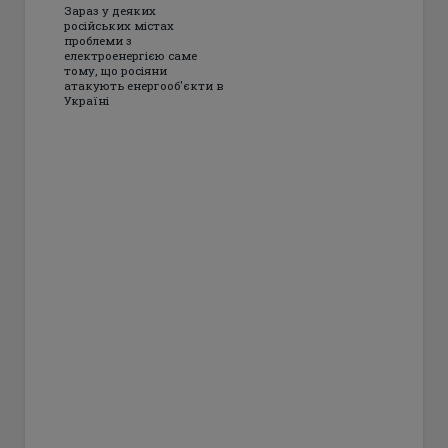
Зараз у деяких
російських містах
проблеми з
електроенергією саме
тому, що росіяни
атакують енергооб'єкти в
Україні