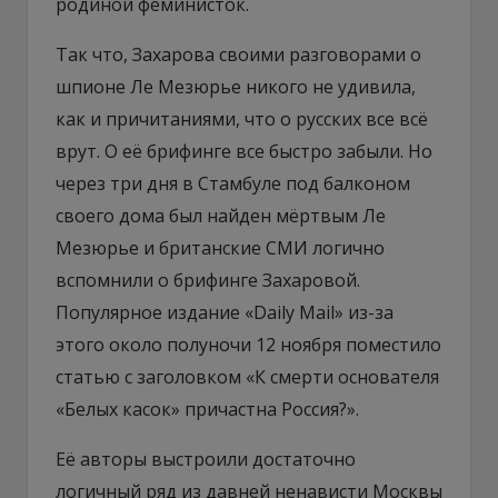
родиной феминисток.
Так что, Захарова своими разговорами о
шпионе Ле Мезюрье никого не удивила,
как и причитаниями, что о русских все всё
врут. О её брифинге все быстро забыли. Но
через три дня в Стамбуле под балконом
своего дома был найден мёртвым Ле
Мезюрье и британские СМИ логично
вспомнили о брифинге Захаровой.
Популярное издание «Daily Mail» из-за
этого около полуночи 12 ноября поместило
статью с заголовком «К смерти основателя
«Белых касок» причастна Россия?».
Её авторы выстроили достаточно
логичный ряд из давней ненависти Москвы