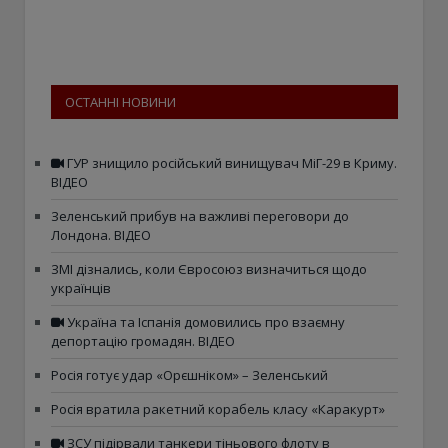
ОСТАННІ НОВИНИ
ГУР знищило російський винищувач МіГ-29 в Криму.
ВІДЕО
Зеленський прибув на важливі переговори до
Лондона. ВІДЕО
ЗМІ дізнались, коли Євросоюз визначиться щодо
українців
Україна та Іспанія домовились про взаємну
депортацію громадян. ВІДЕО
Росія готує удар «Орєшніком» – Зеленський
Росія вратила ракетний корабель класу «Каракурт»
ЗСУ підірвали танкери тіньового флоту в