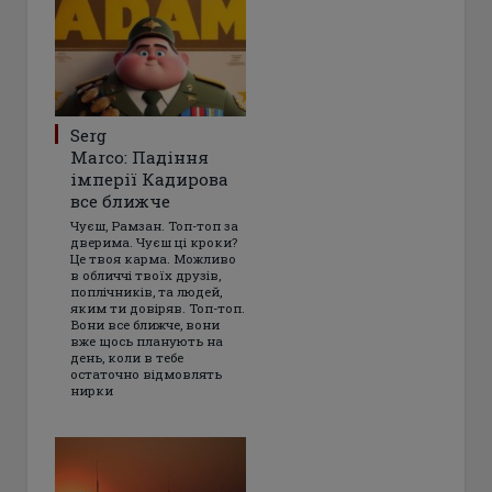
Serg
Marco: Падіння
імперії Кадирова
все ближче
Чуєш, Рамзан. Топ-топ за
дверима. Чуєш ці кроки?
Це твоя карма. Можливо
в обличчі твоїх друзів,
поплічників, та людей,
яким ти довіряв. Топ-топ.
Вони все ближче, вони
вже щось планують на
день, коли в тебе
остаточно відмовлять
нирки