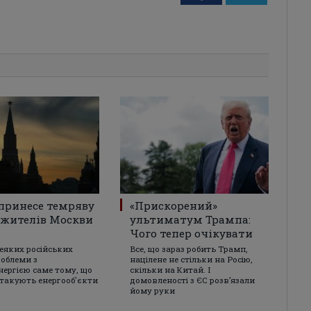
принесе темряву
«Прискорений»
і жителів Москви
ультиматум Трампа:
Чого тепер очікувати
деяких російських
Все, що зараз робить Трамп,
роблеми з
націлене не стільки на Росію,
нергією саме тому, що
скільки на Китай. І
атакують енергооб'єкти
домовленості з ЄС розвʼязали
йому руки