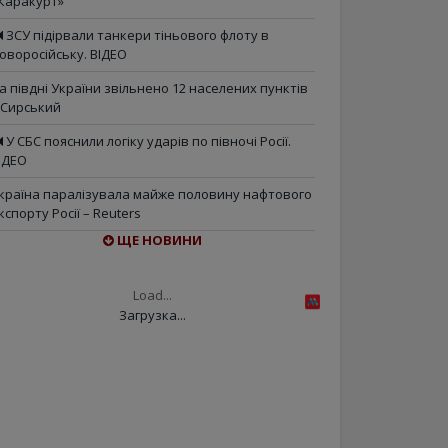
Каракурт»
ЗСУ підірвали танкери тіньового флоту в
оворосійську. ВІДЕО
а півдні України звільнено 12 населених пунктів
 Сирський
У СБС пояснили логіку ударів по півночі Росії.
ІДЕО
країна паралізувала майже половину нафтового
кспорту Росії – Reuters
ЩЕ НОВИНИ
Load...
Загрузка...