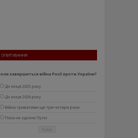
ОПИТУВАННЯ
оли завершиться війна Росії проти України?
До кінця 2025 року
До кінця 2026 року
Війна триватиме ще три-чотири роки
Поки не здохне Путін