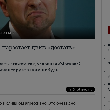
сточников
нарастает движ «достать»
К
З
Л
ать, скажем так, условная «Москва»?
финансирует каких-нибудь
З
у
д
Р
о и слишком агрессивно. Это очевидно.
Р