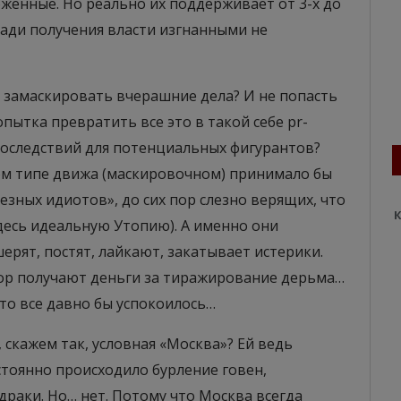
женные. Но реально их поддерживает от 3-х до
 ради получения власти изгнанными не
ы замаскировать вчерашние дела? И не попасть
пытка превратить все это в такой себе pr-
 последствий для потенциальных фигурантов?
ком типе движа (маскировочном) принимало бы
езных идиотов», до сих пор слезно верящих, что
К
десь идеальную Утопию). А именно они
ерят, постят, лайкают, закатывает истерики.
 пор получают деньги за тиражирование дерьма…
 то все давно бы успокоилось…
скажем так, условная «Москва»? Ей ведь
стоянно происходило бурление говен,
раки. Но… нет. Потому что Москва всегда