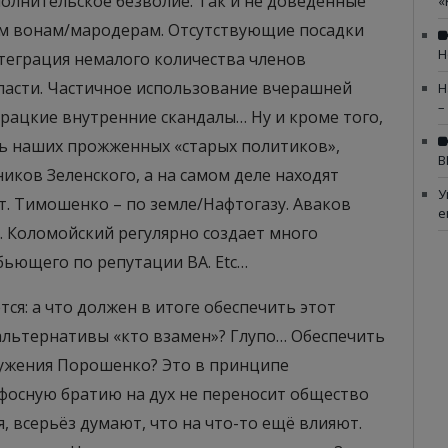
олнительское безволие. Так и не доведённые
«
им вонам/мародерам. Отсутствующие посадки
Н
нтеграция немалого количества членов
ласти. Частичное использование вчерашней
Н
–
рацкие внутренние скандалы… Ну и кроме того,
ть наших прожженных «старых политиков»,
В
иков Зеленского, а на самом деле находят
У
т. Тимошенко – по земле/Нафтогазу. Аваков
е
. Коломойский регулярно создает много
ьющего по репутации ВА. Etc…
ся: а что должен в итоге обеспечить этот
альтернативы «кто взамен»? Глупо… Обеспечить
ружения Порошенко? Это в принципе
афосную братию на дух не переносит общество
я, всерьёз думают, что на что-то ещё влияют.