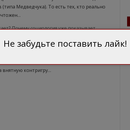
(типа Медведчука). То есть тех, кто реально
ичтожен…
тает? Почему социология уже показывает
7 до 37%? На мой взгляд, все банально. Это
Не забудьте поставить лайк!
о пока умения признавать ситуационные
решения. Проштрафился – вон отсюда. Громко
едийное разъяснение. Ставка явно сделана на
а внятную контригру…