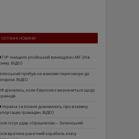
ОСТАННІ НОВИНИ
ГУР знищило російський винищувач МіГ-29 в
риму. ВІДЕО
еленський прибув на важливі переговори до
ондона. ВІДЕО
МІ дізнались, коли Євросоюз визначиться щодо
країнців
Україна та Іспанія домовились про взаємну
епортацію громадян. ВІДЕО
осія готує удар «Орєшніком» – Зеленський
осія вратила ракетний корабель класу