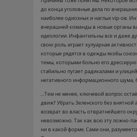
Причины тоже понятны. Некоторое исп
до конца уголовные дела по вчерашн
наиболее одиозных и наглых vip-ов. И
вчерашней команды в новые органы в
идеологии. Инфантильны все и даже ду
свою роль играет кулуарная активнос
которые рядятся в одежды якобы союзн
темы, которыми больно его дрессирую
стабильно пугает радикалами и улицей
негативного информационного шума, б
…Тем не менее, ключевой вопрос остаёт
движ? Убрать Зеленского без внятной 
возврат во власть отвратнейшего ок
невозможно. Так как всю эту ложно-п
ни в какой форме. Сами они, разумеетс