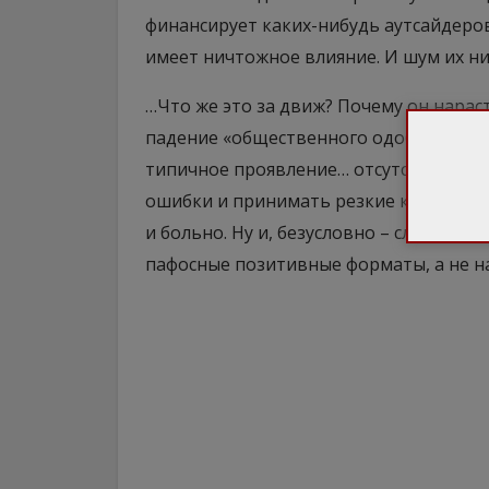
финансирует каких-нибудь аутсайдеров 
имеет ничтожное влияние. И шум их н
…Что же это за движ? Почему он нарас
падение «общественного одобрения» с 5
типичное проявление… отсутствующег
ошибки и принимать резкие кадровые 
и больно. Ну и, безусловно – слабое м
пафосные позитивные форматы, а не н