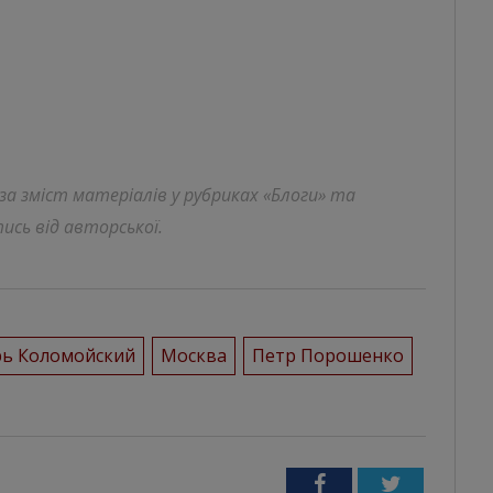
 за зміст матеріалів у рубриках «Блоги» та
ись від авторської.
ь Коломойский
Москва
Петр Порошенко
Facebook
Twitter