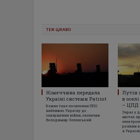
ТЕЖ ЦІКАВО
Німеччина передала
Путін 
Україні системи Patriot
в осел
– ЦПД
Кожне таке посилення ППО
наближає Україну до
Зараз у 
завершення війни, зазначив
містах п
Володимир Зеленський
електрое
росіяни 
в Україні