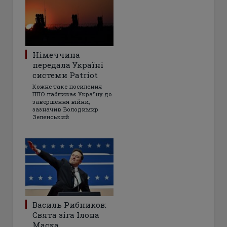
Німеччина
передала Україні
системи Patriot
Кожне таке посилення
ППО наближає Україну до
завершення війни,
зазначив Володимир
Зеленський
Василь Рибников:
Свята зіга Ілона
Маска