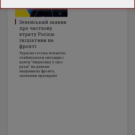
Зеленський заявив
про часткову
втрату Росією
ініціативи на
фронті
Україна готова повністю
стабілізувати ситуацію і
взяти "ініціативу у свої
руки" на деяких
напрямках фронту,
запевнив президент