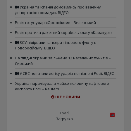
Україна та Іспанія домовились про взаємну
депортацію громадян. ВІДЕО
Росія готує удар «Орєшніком» – Зеленський
Росія вратила ракетний корабель класу «Каракурт»
ЗСУ підірвали танкери тіньового флоту в
Новоросійську. ВІДЕО
На півдні України звільнено 12 населених пунктів –
Сирський
У СБС пояснили логіку ударів по півночі Росії. ВІДЕО
Україна паралізувала майже половину нафтового
експорту Росії – Reuters
ЩЕ НОВИНИ
Load...
Загрузка...