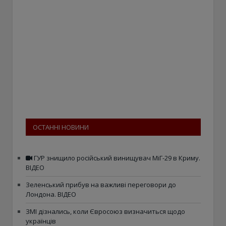
ОСТАННІ НОВИНИ
ГУР знищило російський винищувач МіГ-29 в Криму.
ВІДЕО
Зеленський прибув на важливі переговори до
Лондона. ВІДЕО
ЗМІ дізнались, коли Євросоюз визначиться щодо
українців