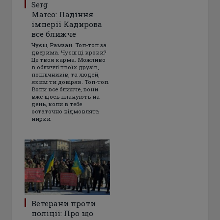
Serg
Marco: Падіння
імперії Кадирова
все ближче
Чуєш, Рамзан. Топ-топ за
дверима. Чуєш ці кроки?
Це твоя карма. Можливо
в обличчі твоїх друзів,
поплічників, та людей,
яким ти довіряв. Топ-топ.
Вони все ближче, вони
вже щось планують на
день, коли в тебе
остаточно відмовлять
нирки
Ветерани проти
поліції: Про що