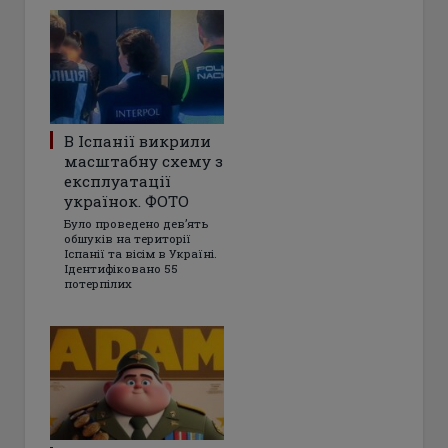
В Іспанії викрили
масштабну схему з
експлуатації
українок. ФОТО
Було проведено дев’ять
обшуків на території
Іспанії та вісім в Україні.
Ідентифіковано 55
потерпілих