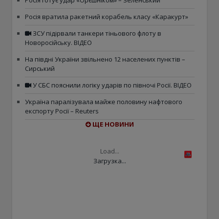
Росія готує удар «Орєшніком» – Зеленський
Росія вратила ракетний корабель класу «Каракурт»
ЗСУ підірвали танкери тіньового флоту в
Новоросійську. ВІДЕО
На півдні України звільнено 12 населених пунктів –
Сирський
У СБС пояснили логіку ударів по півночі Росії. ВІДЕО
Україна паралізувала майже половину нафтового
експорту Росії – Reuters
ЩЕ НОВИНИ
Load...
Загрузка...