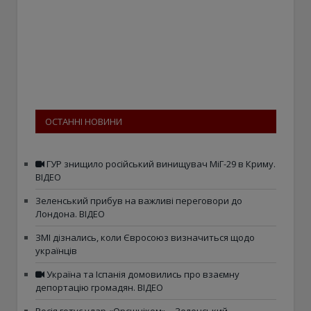
ОСТАННІ НОВИНИ
ГУР знищило російський винищувач МіГ-29 в Криму.
ВІДЕО
Зеленський прибув на важливі переговори до
Лондона. ВІДЕО
ЗМІ дізнались, коли Євросоюз визначиться щодо
українців
Україна та Іспанія домовились про взаємну
депортацію громадян. ВІДЕО