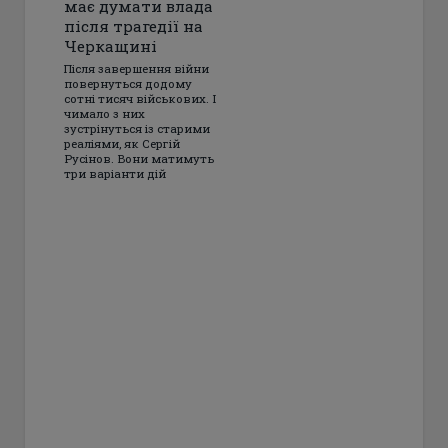
має думати влада
після трагедії на
Черкащині
Після завершення війни
повернуться додому
сотні тисяч військових. І
чимало з них
зустрінуться із старими
реаліями, як Сергій
Русінов. Вони матимуть
три варіанти дій