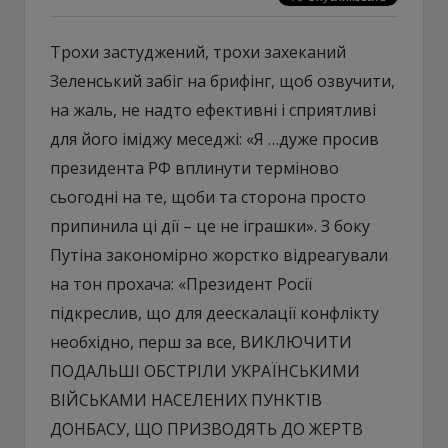
Трохи застуджений, трохи захеканий
Зеленський забіг на брифінг, щоб озвучити,
на жаль, не надто ефективні і сприятливі
для його іміджу меседжі: «Я …дуже просив
президента РФ вплинути терміново
сьогодні на те, щоби та сторона просто
припинила ці дії – це не іграшки». З боку
Путіна закономірно жорстко відреагували
на тон прохача: «Президент Росії
підкреслив, що для деескалації конфлікту
необхідно, перш за все, ВИКЛЮЧИТИ
ПОДАЛЬШІ ОБСТРІЛИ УКРАЇНСЬКИМИ
ВІЙСЬКАМИ НАСЕЛЕНИХ ПУНКТІВ
ДОНБАСУ, ЩО ПРИЗВОДЯТЬ ДО ЖЕРТВ