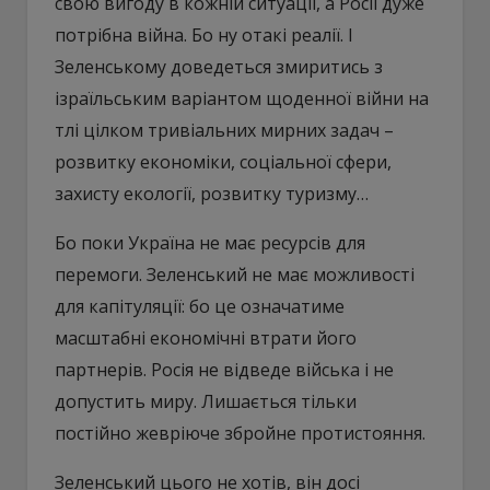
свою вигоду в кожній ситуації, а Росії дуже
потрібна війна. Бо ну отакі реалії. І
Зеленському доведеться змиритись з
ізраїльським варіантом щоденної війни на
тлі цілком тривіальних мирних задач –
розвитку економіки, соціальної сфери,
захисту екології, розвитку туризму…
Бо поки Україна не має ресурсів для
перемоги. Зеленський не має можливості
для капітуляції: бо це означатиме
масштабні економічні втрати його
партнерів. Росія не відведе війська і не
допустить миру. Лишається тільки
постійно жевріюче збройне протистояння.
Зеленський цього не хотів, він досі