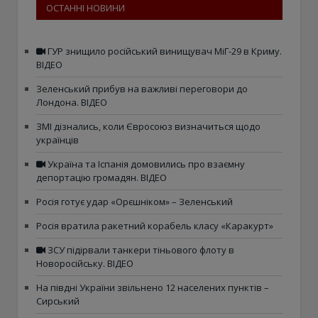
ОСТАННІ НОВИНИ
ГУР знищило російський винищувач МіГ-29 в Криму.
ВІДЕО
Зеленський прибув на важливі переговори до
Лондона. ВІДЕО
ЗМІ дізнались, коли Євросоюз визначиться щодо
українців
Україна та Іспанія домовились про взаємну
депортацію громадян. ВІДЕО
Росія готує удар «Орєшніком» – Зеленський
Росія вратила ракетний корабель класу «Каракурт»
ЗСУ підірвали танкери тіньового флоту в
Новоросійську. ВІДЕО
На півдні України звільнено 12 населених пунктів –
Сирський