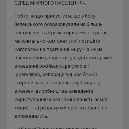
СЕРЕД МИРНОГО НАСЕЛЕННЯ».
Тобто, якщо припустити, що з боку
Зеленського розраховували на більшу
поступливість Кремля при демонстрації
максимально компромісної позиції (з
наголосом на прагненні миру – а не на
відновленні суверенітету над територіями,
виведенні російських регулярів і
іррегулярів, репарації від російської
сторони за все знищене, зруйноване,
вивезені виробництва, виведені з
користування через замінованість землі
тощо), – ці розрахунки прогнозовано не
виправдались.
Цей шлях Україна вже проходила за