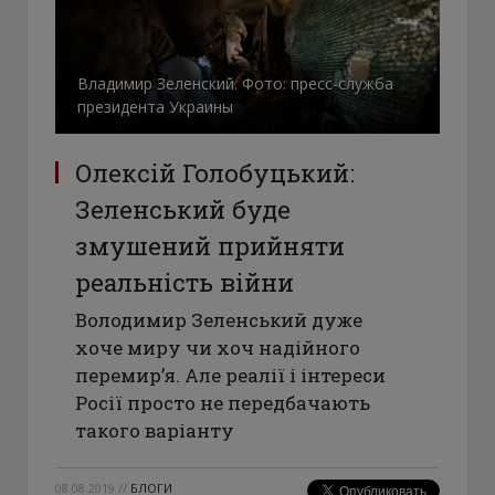
Владимир Зеленский. Фото: пресс-служба
президента Украины
Олексій Голобуцький:
Зеленський буде
змушений прийняти
реальність війни
Володимир Зеленський дуже
хоче миру чи хоч надійного
перемир’я. Але реалії і інтереси
Росії просто не передбачають
такого варіанту
08.08.2019
//
БЛОГИ