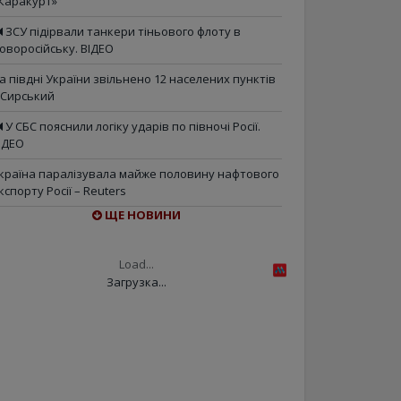
Каракурт»
ЗСУ підірвали танкери тіньового флоту в
оворосійську. ВІДЕО
а півдні України звільнено 12 населених пунктів
 Сирський
У СБС пояснили логіку ударів по півночі Росії.
ІДЕО
країна паралізувала майже половину нафтового
кспорту Росії – Reuters
ЩЕ НОВИНИ
Load...
Загрузка...