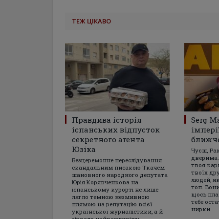
ТЕЖ ЦІКАВО
Правдива історія
Serg M
іспанських відпусток
імпері
секретного агента
ближч
Юзіка
Чуєш, Ра
дверима.
Безцеремонне переслідування
твоя кар
скандальним писакою Ткачем
твоїх дру
шановного народного депутата
людей, я
Юрія Корявченкова на
топ. Вони
іспанському курорті не лише
щось пла
лягло темною незмивною
тебе ост
плямою на репутацію всієї
нирки
української журналістики, а й
зірвало найважливішу