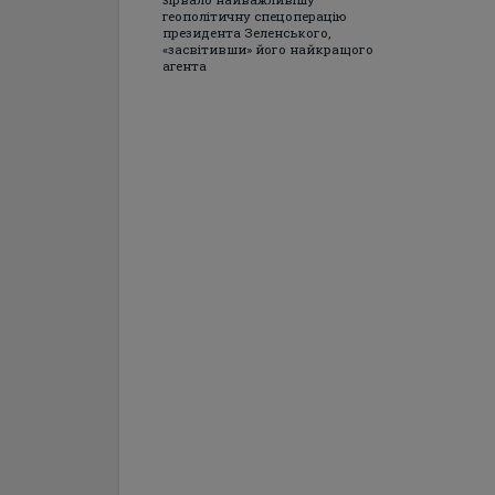
геополітичну спецоперацію
президента Зеленського,
«засвітивши» його найкращого
агента