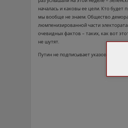
раз услышали на этой неделе – Зеленс
началась и каковы ее цели. Кто будет 
мы вообще не знаем. Общество демора
люмпенизированной части электората.
очевидных фактов – таких, как вот это
не шутят.
Путин не подписывает указов просто т