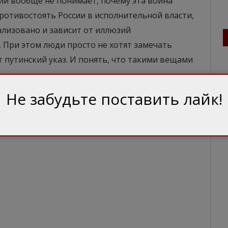
кий вообще не понимает, почему эта война
противостоять России в исполнительной власти,
лизовано и зависит от иллюзий
 При этом люди просто не хотят замечать
т путинский указ. И понять, что такими вещами
Не забудьте поставить лайк!
ак.