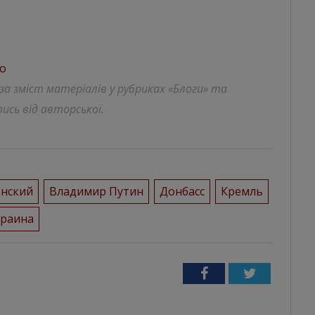
со
 за зміст матеріалів у рубриках «Блоги» та
ись від авторської.
енский
Владимир Путин
Донбасс
Кремль
краина
Facebook
Twitter