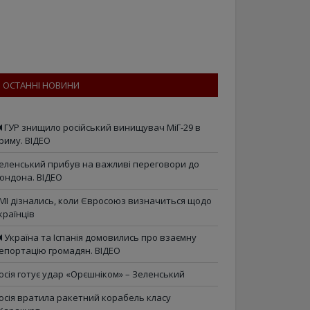
ОСТАННІ НОВИНИ
ГУР знищило російський винищувач МіГ-29 в
риму. ВІДЕО
еленський прибув на важливі переговори до
ондона. ВІДЕО
МІ дізнались, коли Євросоюз визначиться щодо
країнців
Україна та Іспанія домовились про взаємну
епортацію громадян. ВІДЕО
осія готує удар «Орєшніком» – Зеленський
осія вратила ракетний корабель класу