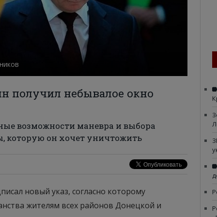
чников
ин получил небывалое окно
К
З
Л
ные возможности маневра и выбора
, которую он хочет уничтожить
З
у
д
писал новый указ, согласно которому
Р
анства жителям всех районов Донецкой и
Р