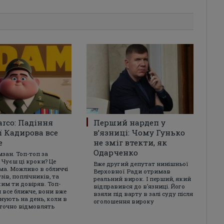
arco: Падіння
Перший нардеп у
ї Кадирова все
в’язниці: Чому Гунько
е
не зміг втекти, як
Одарченко
мзан. Топ-топ за
 Чуєш ці кроки? Це
Вже другий депутат нинішньої
ма. Можливо в обличчі
Верховної Ради отримав
зів, поплічників, та
реальний вирок. І перший, який
ким ти довіряв. Топ-
відправився до в’язниці. Його
 все ближче, вони вже
взяли під варту в залі суду після
нують на день, коли в
оголошення вироку
аточно відмовлять