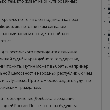
«
лько тем, кто живет на оккупированных
Н
 Кремле, но то, что он подписан как раз
Н
боров, является четким сигналом
–
 напоминанием о том, что война и
В
аться.
У
 для российского президента отличные
е
йшей судьбы враждебного государства,
уничтожить. Путин может выбрать, например,
ьной целостности народных республик», о чем
 и в Луганске. При этом освобождать будут не
ссийским гражданам.
ый – объединение Донбасса и создание
едней России. После этого на будущем