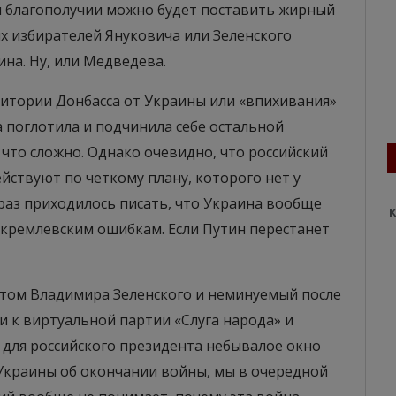
и благополучии можно будет поставить жирный
их избирателей Януковича или Зеленского
ина. Ну, или Медведева.
ритории Донбасса от Украины или «впихивания»
а поглотила и подчинила себе остальной
 что сложно. Однако очевидно, что российский
йствуют по четкому плану, которого нет у
 раз приходилось писать, что Украина вообще
К
кремлевским ошибкам. Если Путин перестанет
том Владимира Зеленского и неминуемый после
 к виртуальной партии «Слуга народа» и
 для российского президента небывалое окно
Украины об окончании войны, мы в очередной