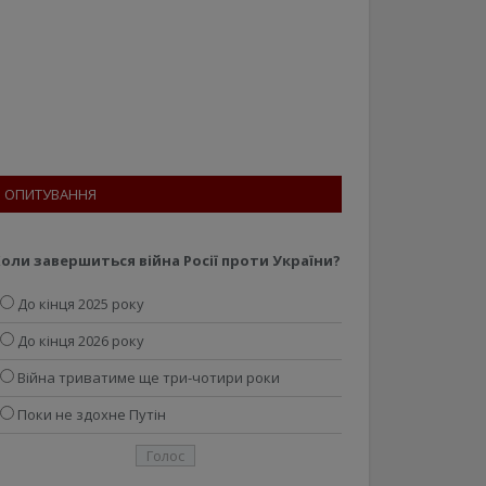
ОПИТУВАННЯ
оли завершиться війна Росії проти України?
До кінця 2025 року
До кінця 2026 року
Війна триватиме ще три-чотири роки
Поки не здохне Путін