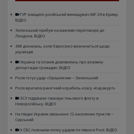
ГУР знищило російський винищувач МіГ-29 в Криму.
ВІДЕО
Зеленський прибув на важливі переговори до
Лондона. ВІДЕО
ЗМІ дізнались, коли Євросоюз визначиться щодо
українців
Україна та Іспанія домовились про взаємну
депортацію громадян. ВІДЕО
Росія готує удар «Орєшніком» – Зеленський
Росія вратила ракетний корабель класу «Каракурт»
ЗСУ підірвали танкери тіньового флоту в
Новоросійську. ВІДЕО
На півдні України звільнено 12 населених пунктів –
Сирський
У СБС пояснили логіку ударів по півночі Росії. ВІДЕО