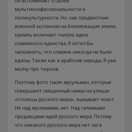
он вспоминает о своей
мультиконфессиональности и
поликультурности. Но, как предвестник
военной экспансии на близлежащие земли,
кремль включает гнилую идею
славянского единства. Я хотел бы
напомнить, что славяне никогда не были
едины. Также как и арабские народы. Я уже
молчу про тюрков.
Поэтому фото тысяч мусульман, которые
совершают священный намаз на улицах
«столицы русского мира», вызывает хохот.
Не над муслимами, нет. Над галимыми
продавцами идей русского мира. Потому
что никакого русского мира нет: ни в