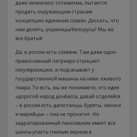
даже немножко тотемизма, пытается
продать окружающим странам
концепцию единения славян. Дескать, что
нам делить, украинцы/белорусы? Мы же
все братья!
Да, в россии есть славяне. Там даже один
православный патриарх отрицает
секуляризацию, и подсасывает у
государственной машины на ниве лживого
пиара. То есть, вы же понимаете, что идея
«дорогой народ донбасса, давай отделяйся
– в россии есть дагестанцы, буряты, эвенки
и марийцы» – она не прокатит. Но
задрапированный панславизм имеет все
шансы упасть гнилым зерном в