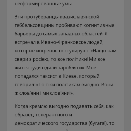
несформированные умы.
Эти протуберанцы квазиславянской
геббельсовщины пробивают когнитивные
барьеры до самых западных областей. Я
встречал в Ивано-Франковске людей,
которые искренне постулируют «Нащо нам
свари з росією, то все політики! Ми все
життя туди їздили заробляти». Мне
попадался таксист в Киеве, который
говорил: «То тіки політикам вигідно. Вони
ж слов’яни і ми слов’яни!».
Когда кремлю выгодно подавать себя, как
образец толерантного и
демократического государства (бугага!), то