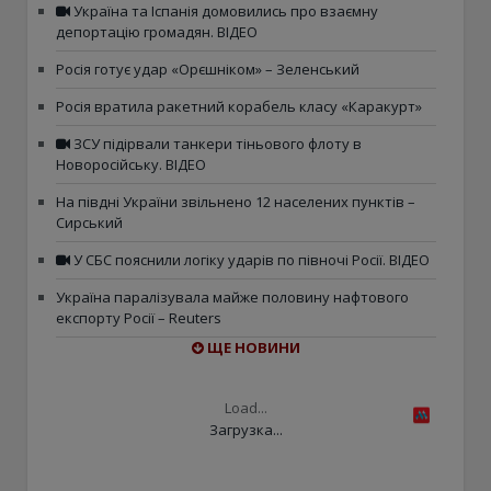
Україна та Іспанія домовились про взаємну
депортацію громадян. ВІДЕО
Росія готує удар «Орєшніком» – Зеленський
Росія вратила ракетний корабель класу «Каракурт»
ЗСУ підірвали танкери тіньового флоту в
Новоросійську. ВІДЕО
На півдні України звільнено 12 населених пунктів –
Сирський
У СБС пояснили логіку ударів по півночі Росії. ВІДЕО
Україна паралізувала майже половину нафтового
експорту Росії – Reuters
ЩЕ НОВИНИ
Load...
Загрузка...