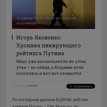
Владимир Путин. Фото: из открытых
источников
Игорь Яковенко:
Хроника пикирующего
рейтинга Путина
Яйцо уже выскользнуло из утки,
утка – из зайца, а Кощеева игла
согнулась и вот-вот сломается
11.03.2019
//
БЛОГИ
По последним данным ВЦИОМ, рейтинг
доверия Путину – 32%. Реально, по