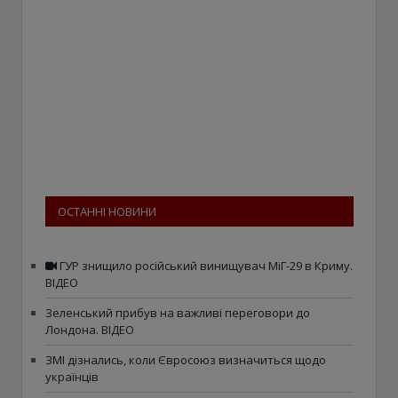
ОСТАННІ НОВИНИ
ГУР знищило російський винищувач МіГ-29 в Криму.
ВІДЕО
Зеленський прибув на важливі переговори до
Лондона. ВІДЕО
ЗМІ дізнались, коли Євросоюз визначиться щодо
українців