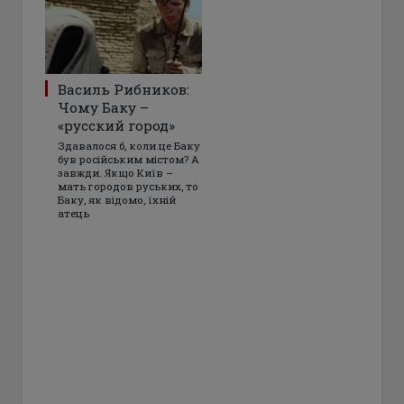
Василь Рибников:
Чому Баку –
«русский город»
Здавалося б, коли це Баку
був російським містом? А
завжди. Якщо Київ –
мать городов руських, то
Баку, як відомо, їхній
атець