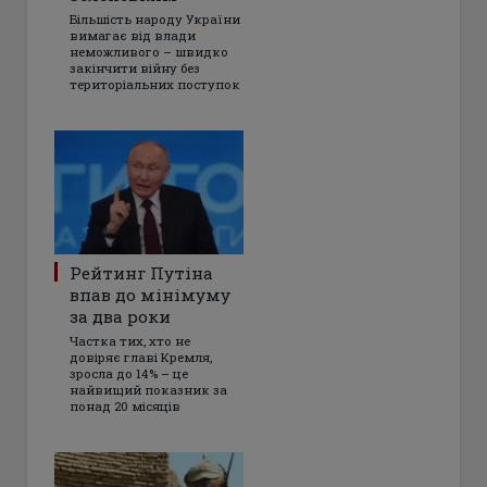
Більшість народу України
вимагає від влади
неможливого – швидко
закінчити війну без
територіальних поступок
Рейтинг Путіна
впав до мінімуму
за два роки
Частка тих, хто не
довіряє главі Кремля,
зросла до 14% – це
найвищий показник за
понад 20 місяців