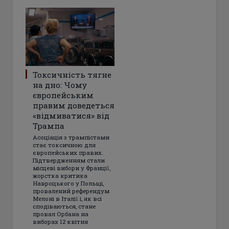
Токсичність тягне
на дно: Чому
європейським
правим доведеться
«відмиватися» від
Трампа
Асоціація з трампістами
стає токсичною для
європейських правих.
Підтвердженням стали
місцеві вибори у Франції,
жорстка критика
Навроцького у Польщі,
провалений референдум
Мелоні в Італії і, як всі
сподіваються, стане
провал Орбана на
виборах 12 квітня