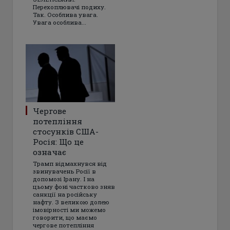
Перехоплювачі подиху.
Так. Особлива увага.
Увага особлива...
Чергове
потепління
стосунків США-
Росія: Що це
означає
Трамп відмахнувся від
звинувачень Росії в
допомозі Ірану. І на
цьому фоні частково зняв
санкції на російську
нафту. З великою долею
імовірності ми можемо
говорити, що маємо
чергове потепління