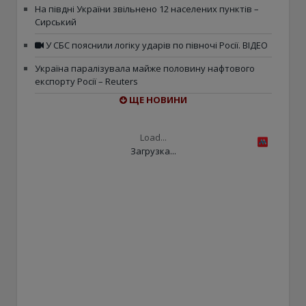
На півдні України звільнено 12 населених пунктів –
Сирський
У СБС пояснили логіку ударів по півночі Росії. ВІДЕО
Україна паралізувала майже половину нафтового
експорту Росії – Reuters
ЩЕ НОВИНИ
Load...
Загрузка...