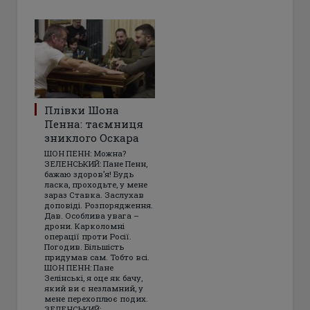
Плівки Шона
Пенна: таємниця
зниклого Оскара
ШОН ПЕНН: Можна?
ЗЕЛЕНСЬКИЙ: Пане Пенн,
бажаю здоров’я! Будь
ласка, проходьте, у мене
зараз Ставка. Заслухав
доповіді. Розпорядження.
Дав. Особлива увага –
дрони. Карколомні
операції проти Росії.
Погодив. Більшість
придумав сам. Тобто всі.
ШОН ПЕНН: Пане
Зелінські, я оце як бачу,
який ви є незламний, у
мене перехоплює подих.
ЗЕЛЕНСЬКИЙ: