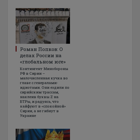
Роман Попков: О
делах России на
«глобальном юге»
Контингент Минобороны
РФ в Сирии –
малочисленная кучка во
главе с генералами-
идиотами. Они ездили по
сирийским трассам,
наклеив буквы Z на
БТРы, и радуясь, что
кайфуют в «спокойной»
Сирии, а не гибнут в
Украине