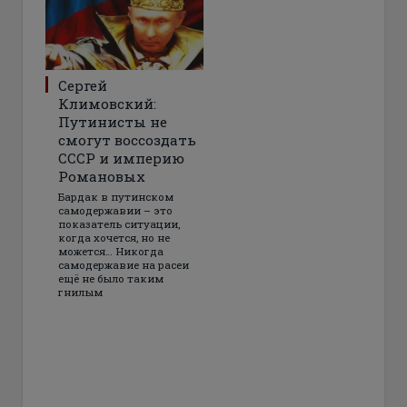
Сергей
Климовский:
Путинисты не
смогут воссоздать
СССР и империю
Романовых
Бардак в путинском
самодержавии – это
показатель ситуации,
когда хочется, но не
можется… Никогда
самодержавие на расеи
ещё не было таким
гнилым