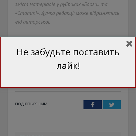
зміст матеріалів у рубриках «Блоги» та
«Статті». Думка редакції може відрізнятись
від авторської.
Не забудьте поставить
Африка
банк
ВТБ
деньги
лайк!
кредит
Россия
россияне
скрепа
скрепы
царь
ЧВК
ЧВК Вагнер
ПОДІЛІТЬСЯ ЦИМ
Facebook
Twitter