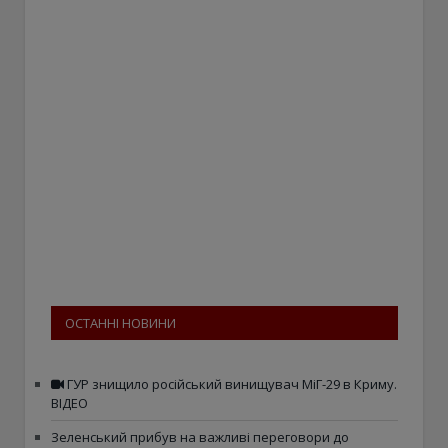
ОСТАННІ НОВИНИ
ГУР знищило російський винищувач МіГ-29 в Криму.
ВІДЕО
Зеленський прибув на важливі переговори до