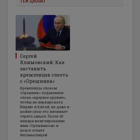
ТЕЖ ЦІКАВО
Сергей
Климовский: Как
заставить
кремлевцев слезть
с «Орешника»
Кремлевцы словом
«Орешник» подменили
слова «ядерное оружие»,
чтобы не нервировать
Индию и Китай, но даже в
войне слов это начинает
терять смысл. После 20
января жонглирование
ими «Орешником» и
вовсе станет
бессмыслицей