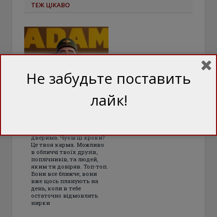
ТЕЖ ЦІКАВО
Не забудьте поставить
Serg
лайк!
Marco: Падіння
імперії Кадирова
все ближче
Чуєш, Рамзан. Топ-топ за
дверима. Чуєш ці кроки?
Це твоя карма. Можливо
в обличчі твоїх друзів,
поплічників, та людей,
яким ти довіряв. Топ-топ.
Вони все ближче, вони
вже щось планують на
день, коли в тебе
остаточно відмовлять
нирки