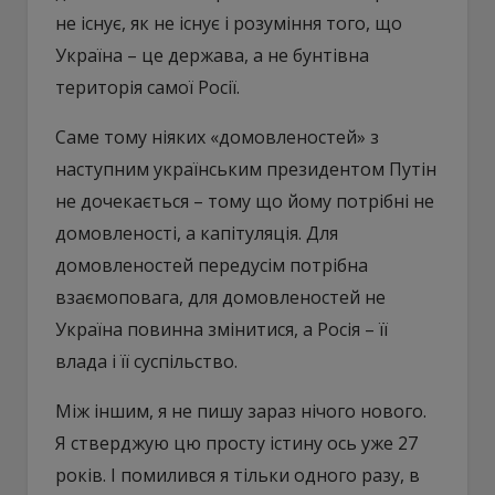
не існує, як не існує і розуміння того, що
Україна – це держава, а не бунтівна
територія самої Росії.
Саме тому ніяких «домовленостей» з
наступним українським президентом Путін
не дочекається – тому що йому потрібні не
домовленості, а капітуляція. Для
домовленостей передусім потрібна
взаємоповага, для домовленостей не
Україна повинна змінитися, а Росія – її
влада і її суспільство.
Між іншим, я не пишу зараз нічого нового.
Я стверджую цю просту істину ось уже 27
років. І помилився я тільки одного разу, в