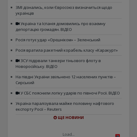
ЗМІ дізнались, коли Євросоюз визначиться щодо
українців
Україна та Іспанія домовились про взаємну
депортацію громадян. ВІДЕО
Росія готує удар «Орєшніком» – Зеленський
Росія вратила ракетний корабель класу «Каракурт»
ЗСУ підірвали танкери тіньового флоту в
Новоросійську. ВІДЕО
На півдні України звільнено 12 населених пунктів –
Сирський
У СБС пояснили логіку ударів по півночі Росії. ВІДЕО
Україна паралізувала майже половину нафтового
експорту Росії – Reuters
ЩЕ НОВИНИ
Load...