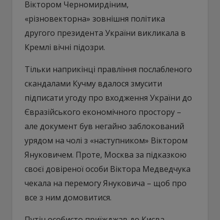
Віктором Черномирдіним,
«різновекторна» зовнішня політика
другого президента України викликала в
Кремлі вічні підозри.
Тільки наприкінці правління послабленого
скандалами Кучму вдалося змусити
підписати угоду про входження України до
Євразійського економічного простору –
але документ був негайно заблокований
урядом на чолі з «наступником» Віктором
Януковичем. Проте, Москва за підказкою
своєї довіреної особи Віктора Медведчука
чекала на перемогу Януковича – щоб про
все з ним домовитися.
Путін особисто приїжджав до Києва