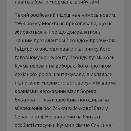
навіть зібрати «нормандський» саміт.
Такий російський підхід не є чимось новим.
1994 року у Москві не приховували, що не
збираються ні про що домовлятися з
чинним президентом Леонідом Кравчуком
і відкрито висловлювали підтримку його
головному конкуренту Леоніду Кучмі. Коли
Кучма переміг на виборах, його протягом
декількох років шантажували, відкладали
підписання «великого договору» між двома
країнами і державний візит Бориса
Єльцина – тільки щоб Київ погодився на
збереження російської військової бази у
Севастополі. Незважаючи на близькі
особисті стосунки Кучми з сім’єю Єльцина і