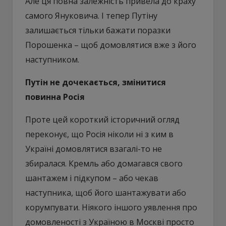
Але ця повна залежність привела до краху
самого Януковича. І тепер Путіну
залишається тільки бажати поразки
Порошенка – щоб домовлятися вже з його
наступником.
​Путін не дочекається, змінитися
повинна Росія
Проте цей короткий історичний огляд
переконує, що Росія ніколи ні з ким в
Україні домовлятися взагалі-то не
збиралася. Кремль або домагався свого
шантажем і підкупом – або чекав
наступника, щоб його шантажувати або
корумпувати. Ніякого іншого уявлення про
домовленості з Україною в Москві просто