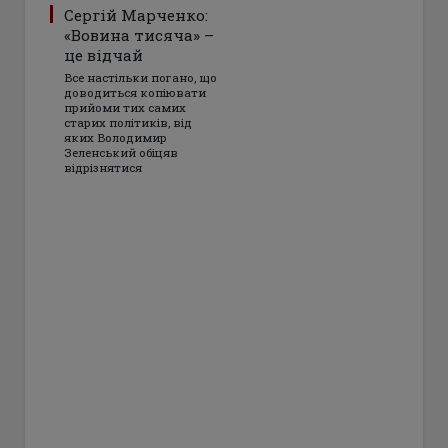
Сергій Марченко:
«Вовина тисяча» –
це відчай
Все настільки погано, що
доводиться копіювати
прийоми тих самих
старих політиків, від
яких Володимир
Зеленський обіцяв
відрізнятися