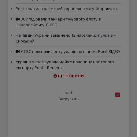
Росія вратила ракетний корабель класу «Каракурт»
ЗСУ підірвали танкери тіньового флоту в
Новоросійську. ВІДЕО
На півдні України звільнено 12 населених пунктів –
Сирський
У СБС пояснили логіку ударів по півночі Росії. ВІДЕО
Україна паралізувала майже половину нафтового
експорту Росії – Reuters
ЩЕ НОВИНИ
Load...
Загрузка...