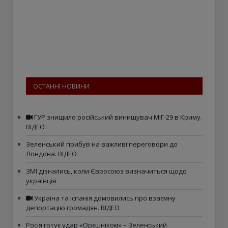
ОСТАННІ НОВИНИ
ГУР знищило російський винищувач МіГ-29 в Криму.
ВІДЕО
Зеленський прибув на важливі переговори до
Лондона. ВІДЕО
ЗМІ дізнались, коли Євросоюз визначиться щодо
українців
Україна та Іспанія домовились про взаємну
депортацію громадян. ВІДЕО
Росія готує удар «Орєшніком» – Зеленський