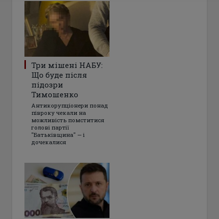
Три мішені НАБУ:
Що буде після
підозри
Тимошенко
Антикорупціонери понад
півроку чекали на
можливість помститися
голові партії
"Батьківщина" — і
дочекалися