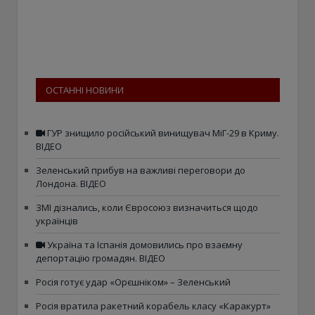
ОСТАННІ НОВИНИ
ГУР знищило російський винищувач МіГ-29 в Криму.
ВІДЕО
Зеленський прибув на важливі переговори до
Лондона. ВІДЕО
ЗМІ дізнались, коли Євросоюз визначиться щодо
українців
Україна та Іспанія домовились про взаємну
депортацію громадян. ВІДЕО
Росія готує удар «Орєшніком» – Зеленський
Росія вратила ракетний корабель класу «Каракурт»