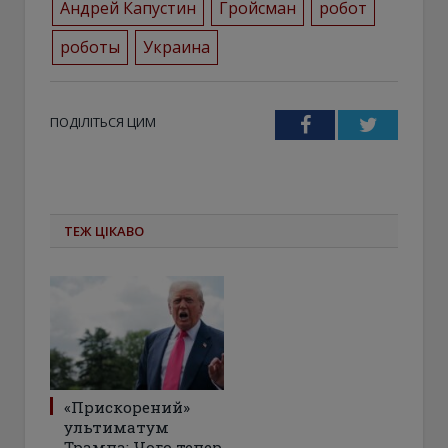
Андрей Капустин
Гройсман
робот
роботы
Украина
ПОДІЛІТЬСЯ ЦИМ
Facebook
Twitter
ТЕЖ ЦІКАВО
«Прискорений»
ультиматум
Трампа: Чого тепер