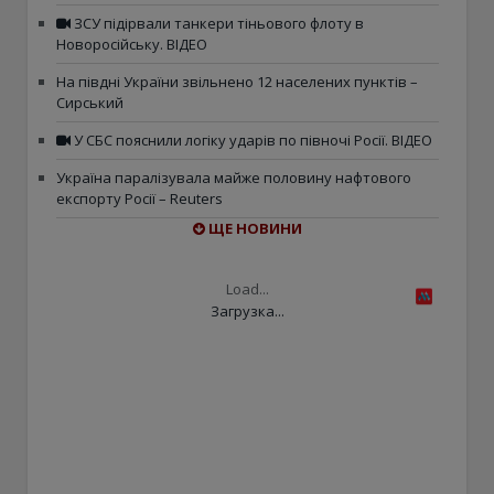
ЗСУ підірвали танкери тіньового флоту в
Новоросійську. ВІДЕО
На півдні України звільнено 12 населених пунктів –
Сирський
У СБС пояснили логіку ударів по півночі Росії. ВІДЕО
Україна паралізувала майже половину нафтового
експорту Росії – Reuters
ЩЕ НОВИНИ
Load...
Загрузка...