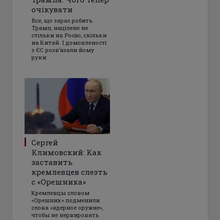
очікувати
Все, що зараз робить
Трамп, націлене не
стільки на Росію, скільки
на Китай. І домовленості
з ЄС розвʼязали йому
руки
Сергей
Климовский: Как
заставить
кремлевцев слезть
с «Орешника»
Кремлевцы словом
«Орешник» подменили
слова «ядерное оружие»,
чтобы не нервировать