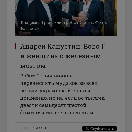
Владимир Гройсман и робот София. Фото:
Facebook
Андрей Капустин: Вово Г.
и женщина с железным
мозгом
Робот София начала
перечислять мудаков во всех
ветвях украинской власти
поименно, но на четыре тысячи
двести семьдесят шестой
фамилии из нее пошел дым
12.10.2018
//
БЛОГИ