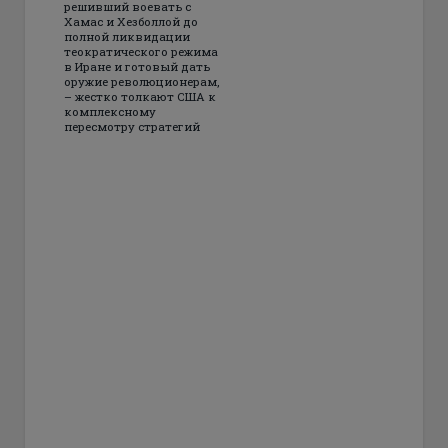
решивший воевать с
Хамас и Хезболлой до
полной ликвидации
теократического режима
в Иране и готовый дать
оружие революционерам,
– жестко толкают США к
комплексному
пересмотру стратегий