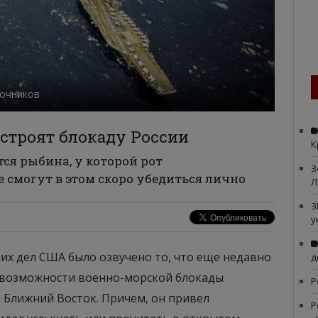
точников
устроят блокаду России
К
ся рыбина, у которой рот
З
е смогут в этом скоро убедиться лично
Л
З
у
них дел США было озвучено то, что еще недавно
д
о возможности военно-морской блокады
Р
 Ближний Восток. Причем, он привел
Р