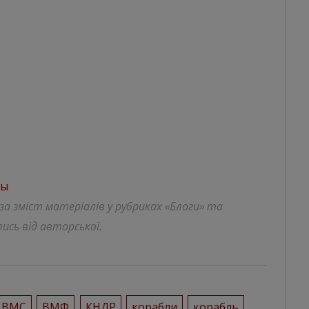
ны
 за зміст матеріалів у рубриках «Блоги» та
ись від авторської.
ВМС
ВМФ
КНДР
корабли
корабль