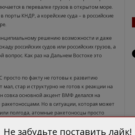
лючается в перевалке грузов в открытом море.
в порты КНДР, а корейские суда – в российские
ре.
ринципиальному решению возможности и даже
аду российских судов или российских грузов, а
й вопрос. Как раз на Дальнем Востоке это
МС просто по факту не готовы к развитию
мал, стар и структурно не готов к реакции на
н совка основной акцент ВМФ делался на
ракетоносцами. Но в ситуации, которая может
 или полгода, атомные ракетоносцы просто
ектр кораблей, способных выполнять любое
Не забудьте поставить лайк!
гочисленные ракетные крейсера и эсминцы, при