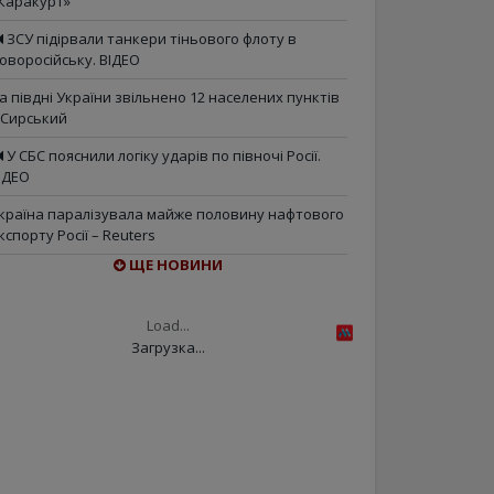
Каракурт»
ЗСУ підірвали танкери тіньового флоту в
оворосійську. ВІДЕО
а півдні України звільнено 12 населених пунктів
 Сирський
У СБС пояснили логіку ударів по півночі Росії.
ІДЕО
країна паралізувала майже половину нафтового
кспорту Росії – Reuters
ЩЕ НОВИНИ
Load...
Загрузка...