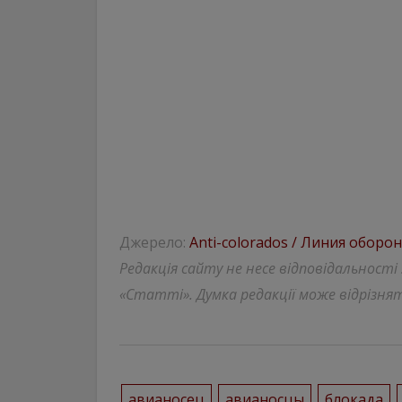
Джерело:
Anti-colorados / Линия оборо
Редакція сайту не несе відповідальності
«Статті». Думка редакції може відрізнят
авианосец
авианосцы
блокада