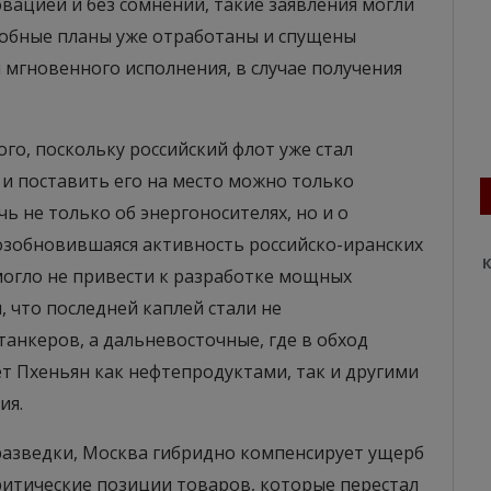
новацией и без сомнений, такие заявления могли
одобные планы уже отработаны и спущены
мгновенного исполнения, в случае получения
го, поскольку российский флот уже стал
 поставить его на место можно только
ь не только об энергоносителях, но и о
возобновившаяся активность российско-иранских
К
могло не привести к разработке мощных
 что последней каплей стали не
анкеров, а дальневосточные, где в обход
т Пхеньян как нефтепродуктами, так и другими
ия.
азведки, Москва гибридно компенсирует ущерб
ритические позиции товаров, которые перестал