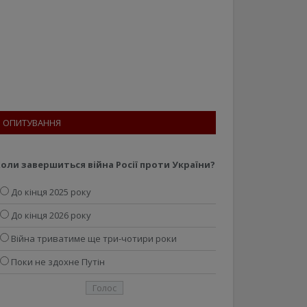
ОПИТУВАННЯ
оли завершиться війна Росії проти України?
До кінця 2025 року
До кінця 2026 року
Війна триватиме ще три-чотири роки
Поки не здохне Путін