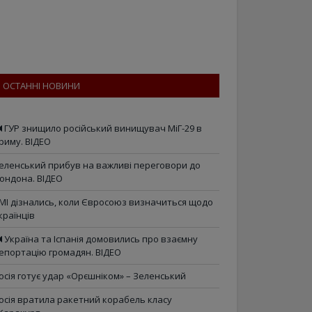
ОСТАННІ НОВИНИ
ГУР знищило російський винищувач МіГ-29 в
риму. ВІДЕО
еленський прибув на важливі переговори до
ондона. ВІДЕО
МІ дізнались, коли Євросоюз визначиться щодо
країнців
Україна та Іспанія домовились про взаємну
епортацію громадян. ВІДЕО
осія готує удар «Орєшніком» – Зеленський
осія вратила ракетний корабель класу