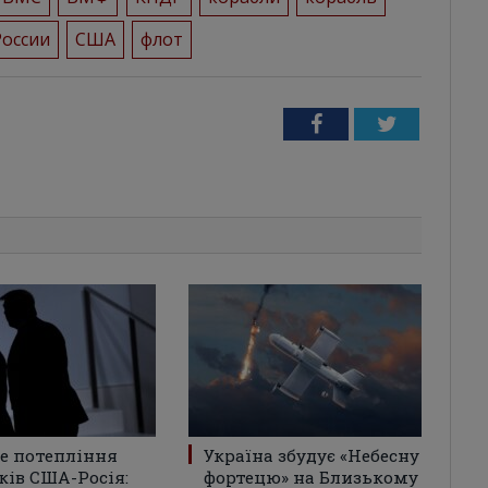
России
США
флот
Facebook
Twitter
е потепління
Україна збудує «Небесну
ків США-Росія:
фортецю» на Близькому