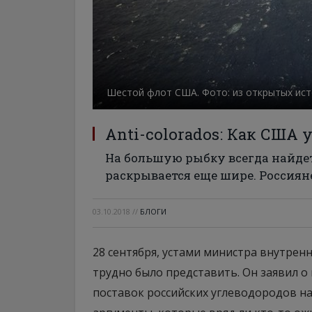
Шестой флот США. Фото: из открытых ис
Аnti-colorados: Как США 
На большую рыбку всегда найдет
раскрывается еще шире. Россиян
03.10.2018
//
БЛОГИ
28 сентября, устами министра внутрен
трудно было представить. Он заявил 
поставок российских углеводородов на