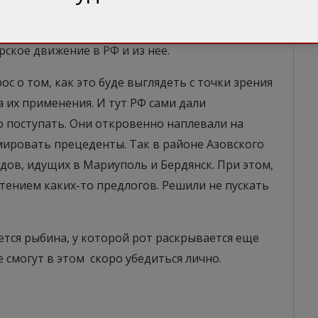
чивые боевые формации, которые могут легко
азах и перекрыть поставку не только
рское движение в РФ и из нее.
с о том, как это буде выглядеть с точки зрения
 их применения. И тут РФ сами дали
о поступать. Они откровенно наплевали на
мировать прецеденты. Так в районе Азовского
удов, идущих в Мариуполь и Бердянск. При этом,
тением каких-то предлогов. Решили не пускать
ется рыбина, у которой рот раскрывается еще
е смогут в этом скоро убедиться лично.