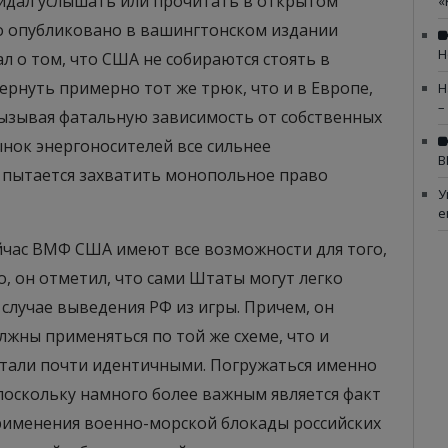
жидал услышать или прочитать в открытом
«
о опубликовано в вашингтонском издании
Н
ал о том, что США не собираются стоять в
ернуть примерно тот же трюк, что и в Европе,
Н
–
ызывая фатальную зависимость от собственных
ынок энергоносителей все сильнее
В
 пытается захватить монопольное право
У
е
ейчас ВМФ США имеют все возможности для того,
о, он отметил, что сами Штаты могут легко
 случае выведения РФ из игры. Причем, он
лжны применяться по той же схеме, что и
 стали почти идентичными. Погружаться именно
 поскольку намного более важным является факт
рименения военно-морской блокады российских