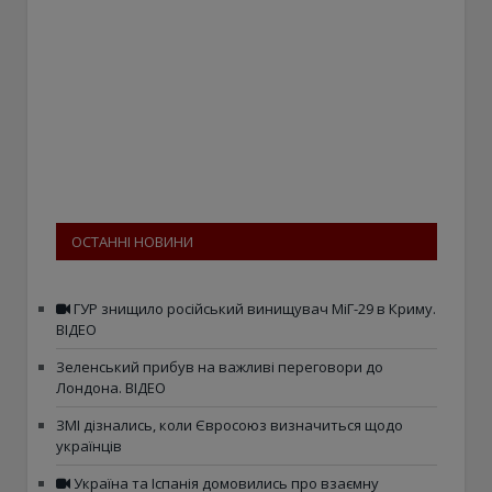
ОСТАННІ НОВИНИ
ГУР знищило російський винищувач МіГ-29 в Криму.
ВІДЕО
Зеленський прибув на важливі переговори до
Лондона. ВІДЕО
ЗМІ дізнались, коли Євросоюз визначиться щодо
українців
Україна та Іспанія домовились про взаємну