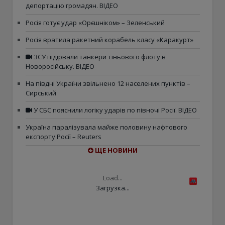
депортацію громадян. ВІДЕО
Росія готує удар «Орєшніком» – Зеленський
Росія вратила ракетний корабель класу «Каракурт»
ЗСУ підірвали танкери тіньового флоту в
Новоросійську. ВІДЕО
На півдні України звільнено 12 населених пунктів –
Сирський
У СБС пояснили логіку ударів по півночі Росії. ВІДЕО
Україна паралізувала майже половину нафтового
експорту Росії – Reuters
ЩЕ НОВИНИ
Load...
Загрузка...