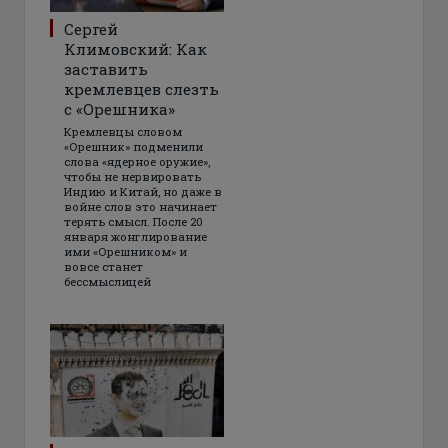
Сергей
Климовский: Как
заставить
кремлевцев слезть
с «Орешника»
Кремлевцы словом
«Орешник» подменили
слова «ядерное оружие»,
чтобы не нервировать
Индию и Китай, но даже в
войне слов это начинает
терять смысл. После 20
января жонглирование
ими «Орешником» и
вовсе станет
бессмыслицей