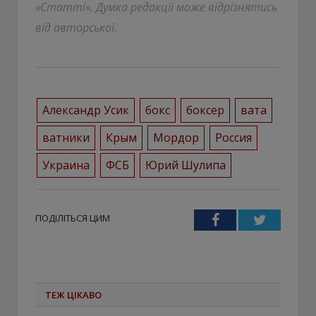
«Статті». Думка редакції може відрізнятись
від авторської.
Александр Усик
бокс
боксер
вата
ватники
Крым
Мордор
Россия
Украина
ФСБ
Юрий Шулипа
ПОДІЛІТЬСЯ ЦИМ
Facebook
Twitter
ТЕЖ ЦІКАВО