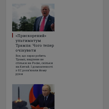
«Прискорений»
ультиматум
Трампа: Чого тепер
очікувати
Все, що зараз робить
Трамп, націлене не
стільки на Росію, скільки
на Китай. І домовленості
з ЄС розвʼязали йому
руки