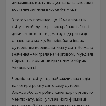
динамівців, виступила успішно та вперше і
востаннє зайняла високе 4-е місце.
З того часу пройшло ще 12 чемпіонатів
світу з футболу – в різних країнах, і я їх всі
дивився, кожен – від матчу-відкриття до
фінального матчу. Як і мільйони інших
футбольних вболівальників у світі. Не мало
значення – чи грала на черговому Мундіалі
збірна СРСР чи ні, чи грала потім збірна
України чи ні.
Чемпіонат світу – це найважливіша подія
на чотири роки у світовому футболі.
Завжди або сам робив календар чергового
Чемпіонату, або купував його фірмовий
кольоровий бланк і вже заповняв під час