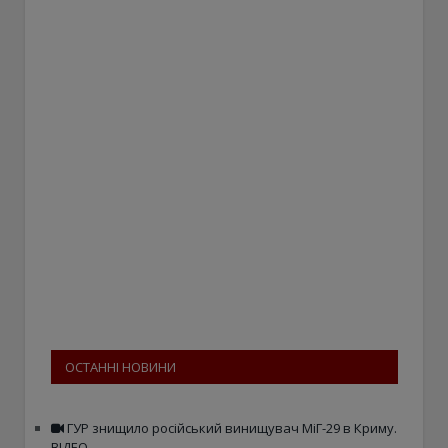
ОСТАННІ НОВИНИ
ГУР знищило російський винищувач МіГ-29 в Криму.
ВІДЕО