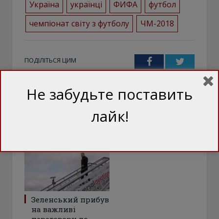
Україна
українці
ФИФА
футбол
чемпіонат світу з футболу
ЧМ-2018
ПОДІЛІТЬСЯ ЦИМ
Facebook
Twitter
Не забудьте поставить
лайк!
ТЕЖ ЦІКАВО
Зеленський прибув
на важливі
переговори до