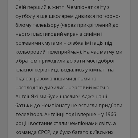
Свій перший в житті Чемпіонат світу з
футболу я ще школярем дивився по чорно-
білому телевізору (через прикріплений до
нього пластиковий екран з синіми і
рожевими смугами – слабка імітація під
кольоровий телеприймач). На час матчу ми
з братом приходили до хати моєї доброї
класної керівниці, всідались у кімнаті на
підлозі разом з іншими дітьми і з
насолодою дивились черговий матч з
Англії. Які ми були щасливі! Адже наші
батьки до Чемпіонату не встигли придбати
телевізора. Англійці тоді вперше – у 1966
році і востаннє стали чемпіонами світу, а
команда СРСР, де було багато київських