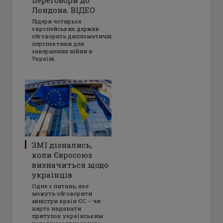
Лондона. ВІДЕО
Лідери чотирьох
європейських держав
обговорять дипломатичні
перспективи для
завершення війни в
Україні
ЗМІ дізнались,
коли Євросоюз
визначиться щодо
українців
Одне з питань, яке
можуть обговорити
міністри країн ЄС – чи
варто надавати
притулок українським