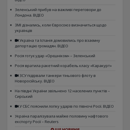
Зеленський прибув на важливі переговори до
Лондона. ВІДЕО
ЗМІ дізнались, коли Євросоюз визначиться щодо
українців
Україна та Іспанія домовились про взаємну
депортацію громадян. ВІДЕО
Росія готує удар «Орєшніком» – Зеленський
Росія вратила ракетний корабель класу «Каракурт»
ЗСУ підірвали танкери тіньового флоту в
Новоросійську. ВІДЕО
На півдні України звільнено 12 населених пунктів –
Сирський
У СБС пояснили логіку ударів по півночі Росії. ВІДЕО
Україна паралізувала майже половину нафтового
експорту Росії – Reuters
ЩЕ НОВИНИ