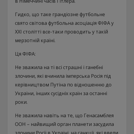
в Німеччині часів Гітлера.
Гидко, що таке грандіозне футбольне
свято світова футбольна асоціація ФІФА у
ХХІ столітті все-таки проводить у такій
мерзотній країні.
Ця ФІФА:
Не зважила на ті всі страшні і ганебні
злочини, які вчинила імперська Росія під
керівництвом Путіна по відношенню до
України, інших сусідніх країн за останні
роки.
Не зважила навіть на те, що Генасамблея
ООН – найвищий орган планети засудила
злочини Росії в Україні, на санкції, які ввели