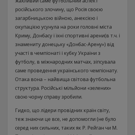
жахливий саме футбольний аспект
російського злочину, що Росія своєю
загарбницькою війною, анексією і
окупацією усунула на роки головні міста
Криму, Донбасу і їхні спортивні арени(в т.ч. і
знамениту донецьку «Донбас-Арену») від
участі в чемпіонаті і кубку України з
футболу, в міжнародних матчах, зіпсувала
саме проведення українського чемпіонату.
Отака вона – найвища світова футбольна
структура. Російські мільйони «зелених»
свою чорну справу зробили.
Гидко, що лідери провідних країн світу,
теж знаючи це все, не допомогли (не було
серед них сильних, таких як Р. Рейган чи М.