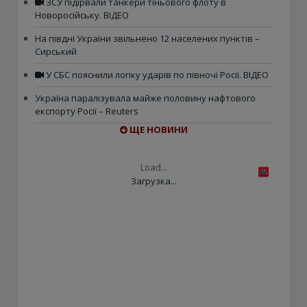
ЗСУ підірвали танкери тіньового флоту в
Новоросійську. ВІДЕО
На півдні України звільнено 12 населених пунктів –
Сирський
У СБС пояснили логіку ударів по півночі Росії. ВІДЕО
Україна паралізувала майже половину нафтового
експорту Росії – Reuters
ЩЕ НОВИНИ
Load...
Загрузка...