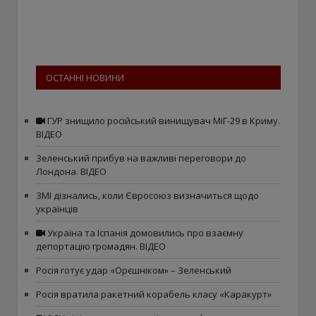
ОСТАННІ НОВИНИ
ГУР знищило російський винищувач МіГ-29 в Криму.
ВІДЕО
Зеленський прибув на важливі переговори до
Лондона. ВІДЕО
ЗМІ дізнались, коли Євросоюз визначиться щодо
українців
Україна та Іспанія домовились про взаємну
депортацію громадян. ВІДЕО
Росія готує удар «Орєшніком» – Зеленський
Росія вратила ракетний корабель класу «Каракурт»