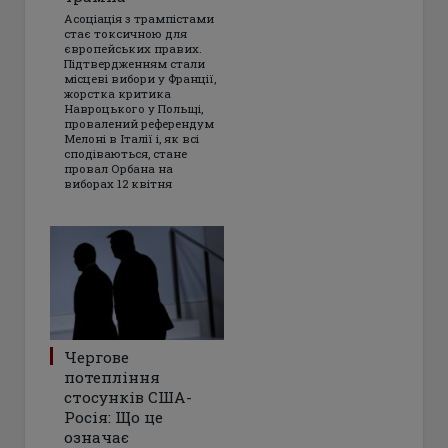
Асоціація з трампістами
стає токсичною для
європейських правих.
Підтвердженням стали
місцеві вибори у Франції,
жорстка критика
Навроцького у Польщі,
провалений референдум
Мелоні в Італії і, як всі
сподіваються, стане
провал Орбана на
виборах 12 квітня
Чергове
потепління
стосунків США-
Росія: Що це
означає