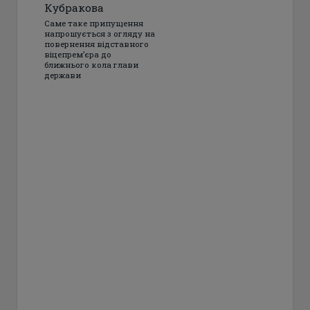
Кубракова
Саме таке припущення
напрошується з огляду на
повернення відставного
віцепрем’єра до
ближнього кола глави
держави