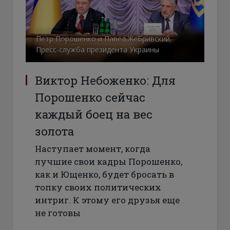
Петр Порошенко и Павел Жебривский.
Пресс-служба президента Украины
Виктор Небоженко: Для
Порошенко сейчас
каждый боец на вес
золота
Наступает момент, когда
лучшие свои кадры Порошенко,
как и Ющенко, будет бросать в
топку своих политических
интриг. К этому его друзья еще
не готовы