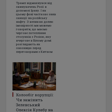
Трамп відмахнувся від
звинувачень Росії в
допомозі Ірану. І на
цьому фоні частково зняв
санкції на російську
нафту. З великою долею
імовірності ми можемо
говорити, що маємо
чергове потепління
стосунків з Росією, яку
вчергове в Білому домі
розглядають як
союзницю перед
переговорами з Китаєм
Колообіг корупції:
Чи замінить
Зеленський
Олексія Кулебу на