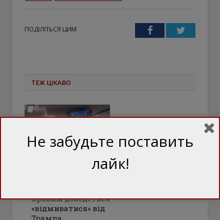
ПОДІЛІТЬСЯ ЦИМ
Facebook
Twitter
ТЕЖ ЦІКАВО
Не забудьте поставить
лайк!
Токсичність тягне
на дно: Чому
європейським
правим доведеться
«відмиватися» від
Трампа