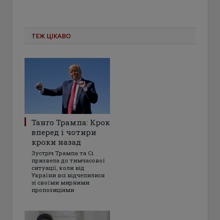
ТЕЖ ЦІКАВО
Танго Трампа: Крок
вперед і чотири
кроки назад
Зустріч Трампа та Сі
призвела до тимчасової
ситуації, коли від
України всі відчепилися
зі своїми мирними
пропозиціями