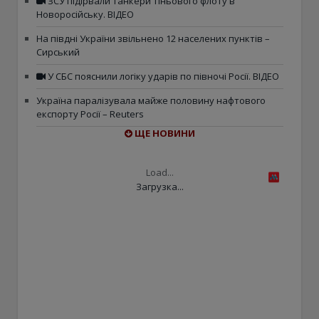
ЗСУ підірвали танкери тіньового флоту в
Новоросійську. ВІДЕО
На півдні України звільнено 12 населених пунктів –
Сирський
У СБС пояснили логіку ударів по півночі Росії. ВІДЕО
Україна паралізувала майже половину нафтового
експорту Росії – Reuters
ЩЕ НОВИНИ
Load...
Загрузка...