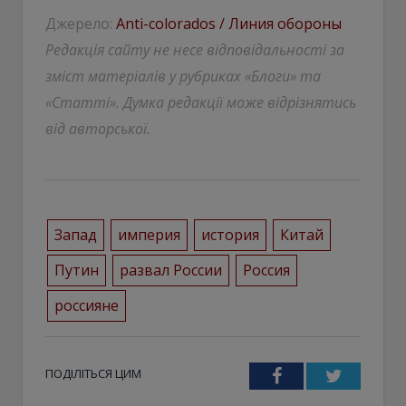
Джерело:
Anti-colorados / Линия обороны
Редакція сайту не несе відповідальності за
зміст матеріалів у рубриках «Блоги» та
«Статті». Думка редакції може відрізнятись
від авторської.
Запад
империя
история
Китай
Путин
развал России
Россия
россияне
ПОДІЛІТЬСЯ ЦИМ
Facebook
Twitter