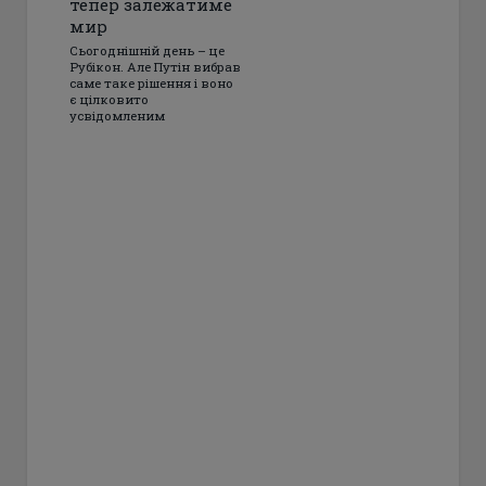
тепер залежатиме
мир
Сьогоднішній день – це
Рубікон. Але Путін вибрав
саме таке рішення і воно
є цілковито
усвідомленим