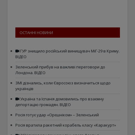
ОСТАННІ НОВИНИ
ГУР знищило російський винищувач МіГ-29 в Криму.
ВІДЕО
Зеленський прибув на важливі переговори до
Лондона. ВІДЕО
ЗМІ дізнались, коли Євросоюз визначиться щодо
українців
Україна та Іспанія домовились про взаємну
депортацію громадян. ВІДЕО
Росія готує удар «Орєшніком» – Зеленський
Росія вратила ракетний корабель класу «Каракурт»