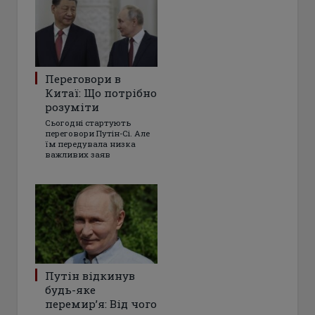
Переговори в
Китаї: Що потрібно
розуміти
Сьогодні стартують
переговори Путін-Сі. Але
їм передувала низка
важливих заяв
Путін відкинув
будь-яке
перемир’я: Від чого