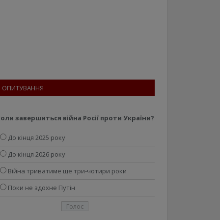
ОПИТУВАННЯ
оли завершиться війна Росії проти України?
До кінця 2025 року
До кінця 2026 року
Війна триватиме ще три-чотири роки
Поки не здохне Путін