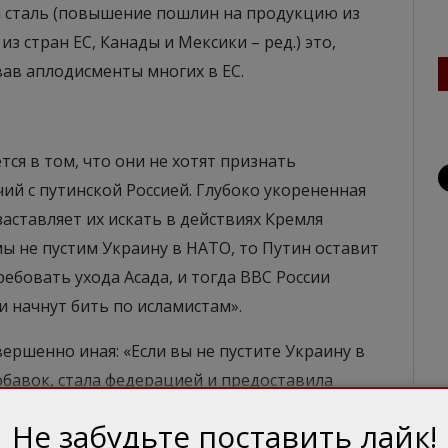
сталь (повышение пошлин на продукцию из
з стран ЕС, Канады и Мексики – ред.) это,
рвав аплодисменты многих в ЕС.
ся в том, что они не хотят признать
й с путинской Россией. Глубоко укорененная
ставляет их искать в действиях Кремля
мы не пустим Украину в НАТО, то Путин оставит
ребовать ухода Асада, и тогда ВВС России
и начнут бить по исламистам».
ершенно иная: «Если вы не пустите Украину в
обавок, стала федерацией и предоставила
«ДНР» и «ЛНР». Если вы перестанете требовать
Не забудьте поставить лайк!
признали его союзником по борьбе с