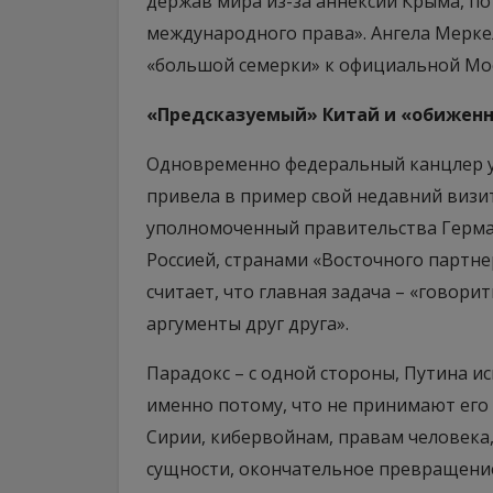
держав мира из-за аннексии Крыма, по
международного права». Ангела Мерке
«большой семерки» к официальной Мо
«Предсказуемый» Китай и «обиженн
Одновременно федеральный канцлер у
привела в пример свой недавний визи
уполномоченный правительства Герма
Россией, странами «Восточного партн
считает, что главная задача – «говори
аргументы друг друга».
Парадокс – с одной стороны, Путина и
именно потому, что не принимают его 
Сирии, кибервойнам, правам человека,
сущности, окончательное превращение