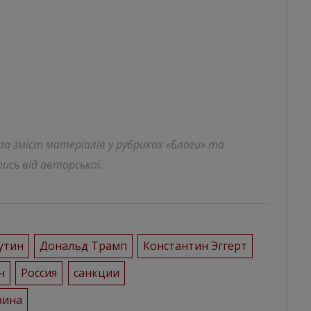
 за зміст матеріалів у рубриках «Блоги» та
ись від авторської.
утин
Дональд Трамп
Константин Эггерт
н
Россия
санкции
аина