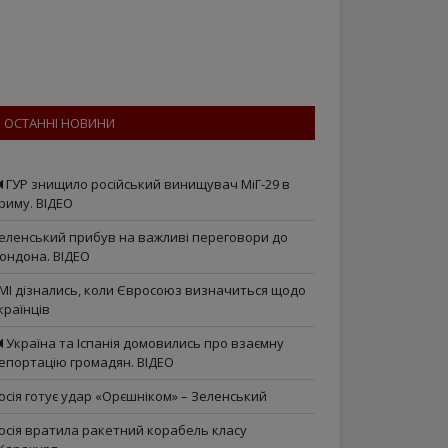
ОСТАННІ НОВИНИ
ГУР знищило російський винищувач МіГ-29 в
риму. ВІДЕО
еленський прибув на важливі переговори до
ондона. ВІДЕО
МІ дізнались, коли Євросоюз визначиться щодо
країнців
Україна та Іспанія домовились про взаємну
епортацію громадян. ВІДЕО
осія готує удар «Орєшніком» – Зеленський
осія вратила ракетний корабель класу