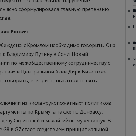
тому что это было «явное нарушение
«
ль ясно сформулировала главную претензию
Н
скве.
Н
ая» Россия
–
беждена: с Кремлем необходимо говорить. Она
В
т к Владимиру Путину в Сочи. Новый
У
нии по межобщественному сотрудничеству с
е
ерства» и Центральной Азии Дирк Визе тоже
ть, говорить, говорить, пытаться понять
сключили из числа «рукопожатных» политиков
аргументы по Крыму, а также по Донбассу,
 делу Скрипалей и малайзийскому «Боингу». В
 G8 в G7 стало следствием принципиальной