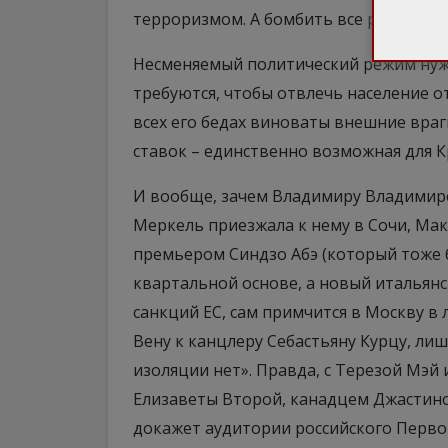
терроризмом. А бомбить все равно буде
Несменяемый политический режим нужд
требуются, чтобы отвлечь население о
всех его бедах виноваты внешние враг
ставок – единственно возможная для К
И вообще, зачем Владимиру Владимиро
Меркель приезжала к нему в Сочи, Мак
премьером Синдзо Абэ (который тоже б
квартальной основе, а новый итальян
санкций ЕС, сам примчится в Москву в
Вену к канцлеру Себастьяну Курцу, лиш
изоляции нет». Правда, с Терезой Мэ
Елизаветы Второй, канадцем Джастино
докажет аудитории российского Первог