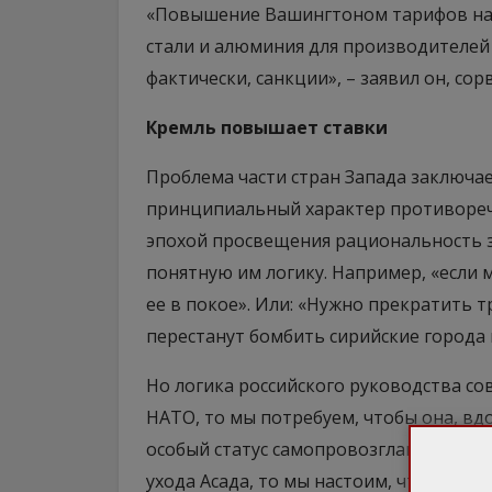
«Повышение Вашингтоном тарифов на 
стали и алюминия для производителей и
фактически, санкции», – заявил он, со
Кремль повышает ставки
Проблема части стран Запада заключает
принципиальный характер противоречи
эпохой просвещения рациональность за
понятную им логику. Например, «если 
ее в покое». Или: «Нужно прекратить т
перестанут бомбить сирийские города 
Но логика российского руководства сов
НАТО, то мы потребуем, чтобы она, вд
особый статус самопровозглашенными 
ухода Асада, то мы настоим, чтобы вы 