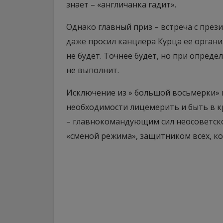
знает – «англичанка гадит».
Однако главный приз – встреча с прези
даже просил канцлера Курца ее организ
не будет. Точнее будет, но при опреде
не выполнит.
Исключение из » большой восьмерки» 
необходимости лицемерить и быть в кр
– главнокомандующим сил неосоветск
«сменой режима», защитником всех, ко