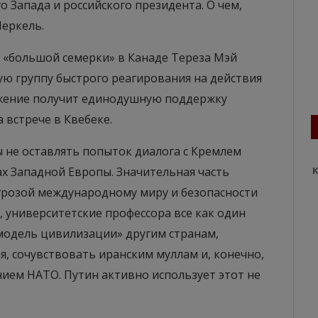
Запада и российского президента. О чем,
Меркель.
 «большой семерки» в Канаде Тереза Мэй
ю группу быстрого реагирования на действия
ложение получит единодушную поддержку
 встрече в Квебеке.
ы не оставлять попыток диалога с Кремлем
ах Западной Европы. Значительная часть
К
угрозой международному миру и безопасности
 университетские профессора все как один
модель цивилизации» другим странам,
, сочувствовать иранским муллам и, конечно,
ием НАТО. Путин активно использует этот не