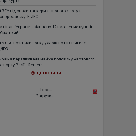
Каракурт»
ЗСУ підірвали танкери тіньового флоту в
оворосійську. ВІДЕО
а півдні України звільнено 12 населених пунктів
 Сирський
У СБС пояснили логіку ударів по півночі Росії.
ІДЕО
країна паралізувала майже половину нафтового
кспорту Росії – Reuters
ЩЕ НОВИНИ
Load...
Загрузка...