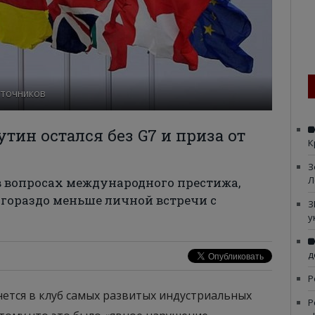
сточников
утин остался без G7 и приза от
К
З
Л
 вопросах международного престижа,
о гораздо меньше личной встречи с
З
у
д
Р
ется в клуб самых развитых индустриальных
Р