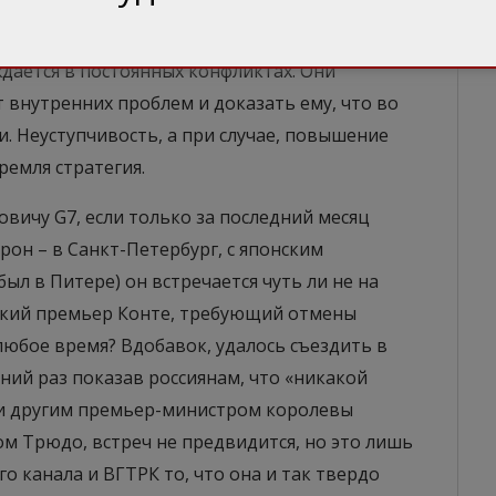
м тех, кого захотим».
ается в постоянных конфликтах. Они
т внутренних проблем и доказать ему, что во
и. Неуступчивость, а при случае, повышение
ремля стратегия.
вичу G7, если только за последний месяц
рон – в Санкт-Петербург, с японским
ыл в Питере) он встречается чуть ли не на
ский премьер Конте, требующий отмены
 любое время? Вдобавок, удалось съездить в
ний раз показав россиянам, что «никакой
й и другим премьер-министром королевы
м Трюдо, встреч не предвидится, но это лишь
о канала и ВГТРК то, что она и так твердо