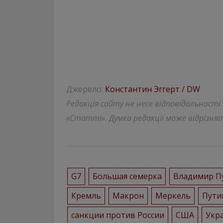
Джерело:
Константин Эггерт / DW
Редакція сайту не несе відповідальності
«Статті». Думка редакції може відрізнят
G7
Большая семерка
Владимир П
Кремль
Макрон
Меркель
Пути
санкции против России
США
Укр