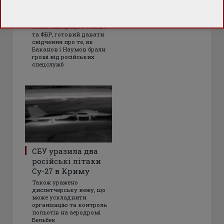
територій Росії
Бізнесмен Сергій Ваганян,
який співпрацює з НАБУ
та ФБР, готовий давати
свідчення про те, як
Баканов і Наумов брали
гроші від російських
спецслужб
СБУ уразила два
російські літаки
Су-27 в Криму
Також уражено
диспетчерську вежу, що
може ускладнити
організацію та контроль
польотів на аеродромі
Бельбек