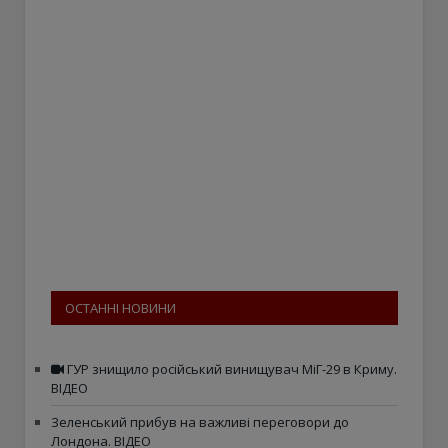
ОСТАННІ НОВИНИ
ГУР знищило російський винищувач МіГ-29 в Криму.
ВІДЕО
Зеленський прибув на важливі переговори до
Лондона. ВІДЕО