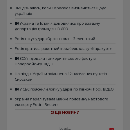
ЗМІ дізнались, коли Євросоюз визначиться щодо
українців
Україна та Іспанія домовились про взаємну
депортацію громадян. ВІДЕО
Росія готує удар «Орєшніком» – Зеленський
Росія вратила ракетний корабель класу «Каракурт»
ЗСУ підірвали танкери тіньового флоту в
Новоросійську. ВІДЕО
На півдні України звільнено 12 населених пунктів –
Сирський
У СБС пояснили логіку ударів по півночі Росії. ВІДЕО
Україна паралізувала майже половину нафтового
експорту Росії – Reuters
ЩЕ НОВИНИ
Load...