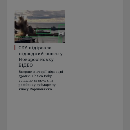
СБУ підірвала
підводний човен у
Новоросійську.
ВІДЕО
Вперше в історії підводні
дрони Sub Sea Baby
успішно атакували
російську субмарину
класу Варшавянка