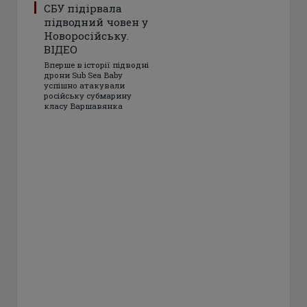
СБУ підірвала
підводний човен у
Новоросійську.
ВІДЕО
Вперше в історії підводні
дрони Sub Sea Baby
успішно атакували
російську субмарину
класу Варшавянка