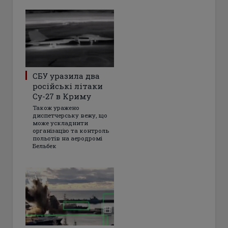
СБУ уразила два
російські літаки
Су-27 в Криму
Також уражено
диспетчерську вежу, що
може ускладнити
організацію та контроль
польотів на аеродромі
Бельбек