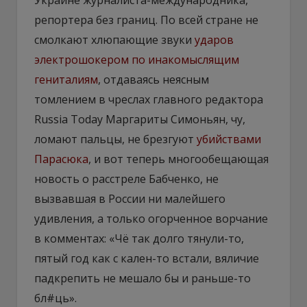
репортера без границ. По всей стране не
смолкают хлюпающие звуки
ударов
электрошокером по инакомыслящим
гениталиям
, отдаваясь неясным
томлением в чреслах главного редактора
Russia Today Маргариты Симоньян, чу,
ломают пальцы, не брезгуют
убийствами
Парасюка
, и вот теперь многообещающая
новость о расстреле Бабченко, не
вызвавшая в России ни малейшего
удивления, а только огорченное ворчание
в комментах: «Чё так долго тянули-то,
пятый год как с кален-то встали, вяличие
падкрепить не мешало бы и раньше-то
бл#ць».