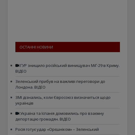
ОСТАННІ НОВИНИ
ГУР знищило російський винищувач МіГ-29 в Криму.
ВІДЕО
Зеленський прибув на важливі переговори до
Лондона. ВІДЕО
ЗМІ дізнались, коли Євросоюз визначиться щодо
українців
Україна та Іспанія домовились про взаємну
депортацію громадян. ВІДЕО
Росія готує удар «Орєшніком» – Зеленський