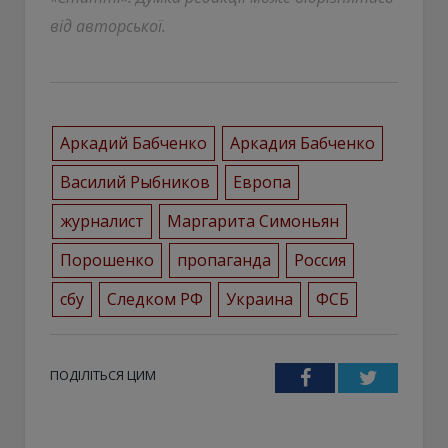
від авторської.
Аркадий Бабченко
Аркадия Бабченко
Василий Рыбников
Европа
журналист
Маргарита Симоньян
Порошенко
пропаганда
Россия
сбу
Следком РФ
Украина
ФСБ
ПОДІЛІТЬСЯ ЦИМ
Facebook
Twitter