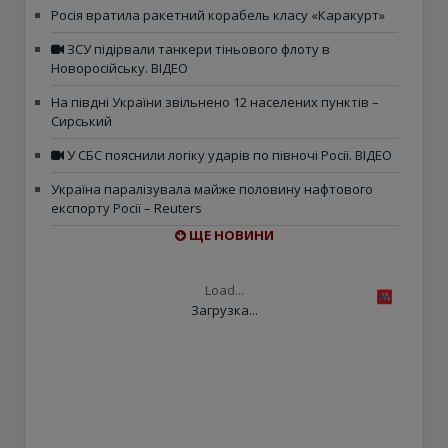
Росія вратила ракетний корабель класу «Каракурт»
ЗСУ підірвали танкери тіньового флоту в
Новоросійську. ВІДЕО
На півдні України звільнено 12 населених пунктів –
Сирський
У СБС пояснили логіку ударів по півночі Росії. ВІДЕО
Україна паралізувала майже половину нафтового
експорту Росії – Reuters
ЩЕ НОВИНИ
Load...
Загрузка...