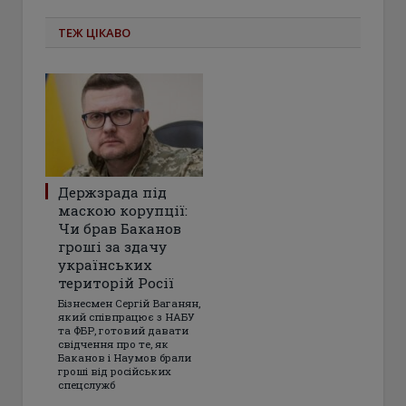
ТЕЖ ЦІКАВО
Держзрада під
маскою корупції:
Чи брав Баканов
гроші за здачу
українських
територій Росії
Бізнесмен Сергій Ваганян,
який співпрацює з НАБУ
та ФБР, готовий давати
свідчення про те, як
Баканов і Наумов брали
гроші від російських
спецслужб