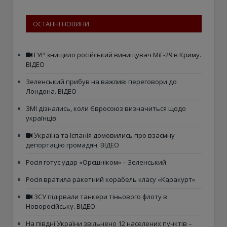
ОСТАННІ НОВИНИ
ГУР знищило російський винищувач МіГ-29 в Криму.
ВІДЕО
Зеленський прибув на важливі переговори до
Лондона. ВІДЕО
ЗМІ дізнались, коли Євросоюз визначиться щодо
українців
Україна та Іспанія домовились про взаємну
депортацію громадян. ВІДЕО
Росія готує удар «Орєшніком» – Зеленський
Росія вратила ракетний корабель класу «Каракурт»
ЗСУ підірвали танкери тіньового флоту в
Новоросійську. ВІДЕО
На півдні України звільнено 12 населених пунктів –