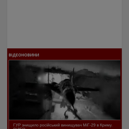
ВІДЕОНОВИНИ
ГУР знищило російський винищувач МіГ-29 в Криму.