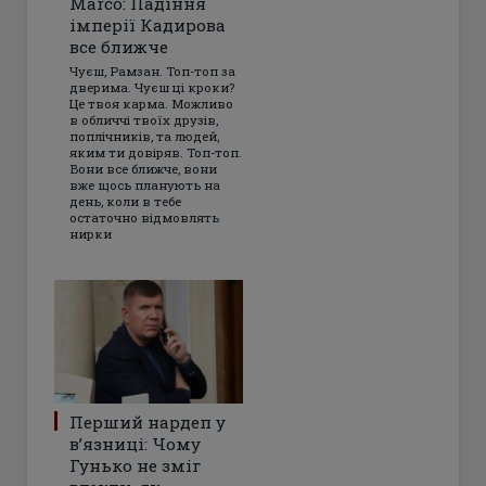
Marco: Падіння
імперії Кадирова
все ближче
Чуєш, Рамзан. Топ-топ за
дверима. Чуєш ці кроки?
Це твоя карма. Можливо
в обличчі твоїх друзів,
поплічників, та людей,
яким ти довіряв. Топ-топ.
Вони все ближче, вони
вже щось планують на
день, коли в тебе
остаточно відмовлять
нирки
Перший нардеп у
в’язниці: Чому
Гунько не зміг