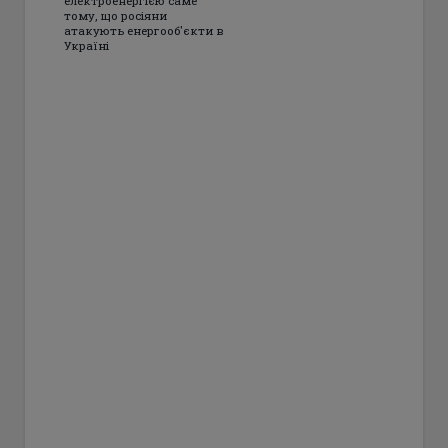
електроенергією саме
тому, що росіяни
атакують енергооб'єкти в
Україні