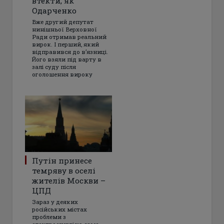
втекти, як
Одарченко
Вже другий депутат
нинішньої Верховної
Ради отримав реальний
вирок. І перший, який
відправився до в’язниці.
Його взяли під варту в
залі суду після
оголошення вироку
Путін принесе
темряву в оселі
жителів Москви –
ЦПД
Зараз у деяких
російських містах
проблеми з