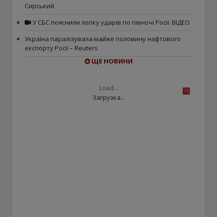
Сирський
У СБС пояснили логіку ударів по півночі Росії. ВІДЕО
Україна паралізувала майже половину нафтового
експорту Росії – Reuters
ЩЕ НОВИНИ
Load...
Загрузка...