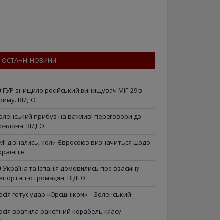
ОСТАННІ НОВИНИ
ГУР знищило російський винищувач МіГ-29 в
риму. ВІДЕО
еленський прибув на важливі переговори до
ондона. ВІДЕО
МІ дізнались, коли Євросоюз визначиться щодо
країнців
Україна та Іспанія домовились про взаємну
епортацію громадян. ВІДЕО
осія готує удар «Орєшніком» – Зеленський
осія вратила ракетний корабель класу