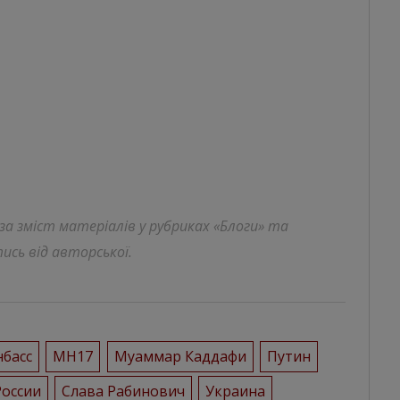
 за зміст матеріалів у рубриках «Блоги» та
ись від авторської.
басс
МН17
Муаммар Каддафи
Путин
России
Слава Рабинович
Украина