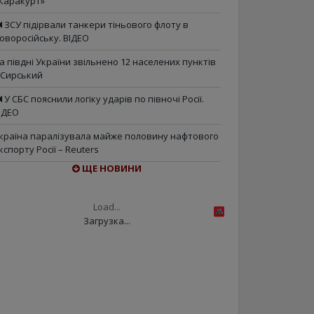
Каракурт»
ЗСУ підірвали танкери тіньового флоту в
оворосійську. ВІДЕО
а півдні України звільнено 12 населених пунктів
 Сирський
У СБС пояснили логіку ударів по півночі Росії.
ІДЕО
країна паралізувала майже половину нафтового
кспорту Росії – Reuters
ЩЕ НОВИНИ
Load...
Загрузка...