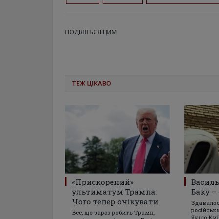
ПОДІЛІТЬСЯ ЦИМ
ТЕЖ ЦІКАВО
«Прискорений»
Василь
ультиматум Трампа:
Баку –
Чого тепер очікувати
Здавалося
російськ
Все, що зараз робить Трамп,
Якщо Киї