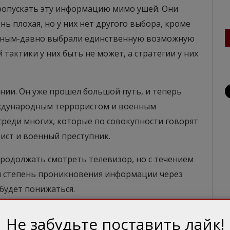
пропускать эту информацию мимо ушей. Они
ь плохая, но у них нет другого выбора, кроме
авным-давно выбрали единственную возможную
й тактики у них быть не может, а стратегии у них
нии. Он уже прошел большой путь, и теперь
ждународным террористом и военным
среди многих, которые по совокупности говорят
ист и военный преступник.
продолжать смотреть телевизор, но с течением
я степень проникновения информации через
 будет понижаться.
Не забудьте поставить лайк!