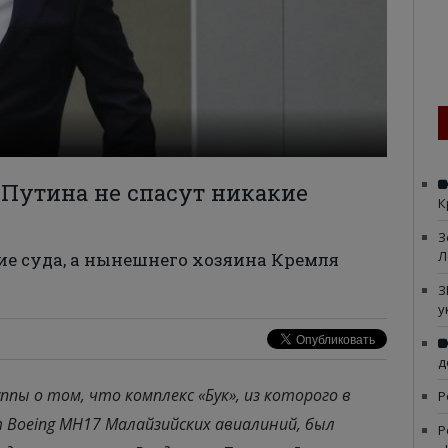
 Путина не спасут никакие
К
З
Л
ие суда, а нынешнего хозяина Кремля
З
у
д
пы о том, что комплекс «Бук», из которого в
Р
т Boeing MH17 Малайзийских авиалиний, был
Р