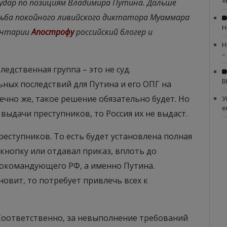
«
 удар по позициям Владимира Путина. Дальше
удьба покойного ливийского диктатора Муаммара
Н
ментарии
Апострофу
российский блогер и
Н
–
ледственная группа – это не суд.
В
ьных последствий для Путина и его ОПГ на
ечно же, такое решение обязательно будет. Но
У
е
 выдачи преступников, то Россия их не выдаст.
реступников. То есть будет установлена полная
 кнопку или отдавал приказ, вплоть до
окомандующего РФ, а именно Путина.
ановит, то потребует привлечь всех к
. Соответственно, за невыполнение требований