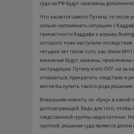
суда на РФ будут наложены дополнител
Что касается самого Путина, то после 
сильно напоминать ситуацию с Каддафи
причастности Каддафи к взрыву Boeing 7
которого тоже наступили последствия.
четырех лет после того, как сбили MH17
виновные будут названы, привлечены к
экстрадиции. Путину и его ОПГ ни за к
отмазаться, прекратить следствие и ре
могли бы купить такого рода решение,
Вчерашняя новость по «Буку» в какой-т
долгоиграющей. Ведь для того, чтобы
следственной группы недостаточно. Но
группой, решение суда является делом 