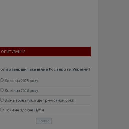
ОПИТУВАННЯ
оли завершиться війна Росії проти України?
До кінця 2025 року
До кінця 2026 року
Війна триватиме ще три-чотири роки
Поки не здохне Путін