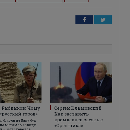
Facebook
Twitter
 Рибников: Чому
Сергей Климовский:
 «русский город»
Как заставить
кремлевцев слезть с
 б, коли це Баку був
им містом? А завжди.
«Орешника»
в – мать городов