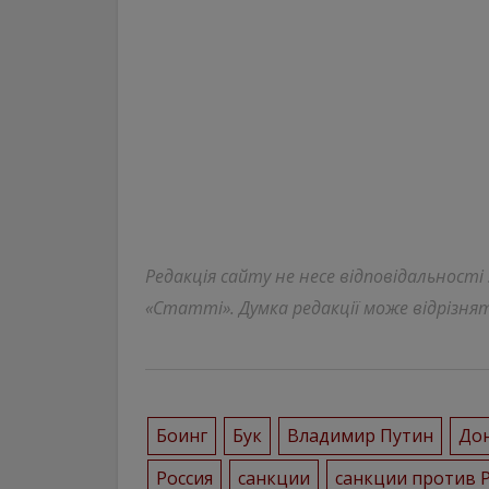
Редакція сайту не несе відповідальності
«Статті». Думка редакції може відрізнят
Боинг
Бук
Владимир Путин
Дон
Россия
санкции
санкции против 