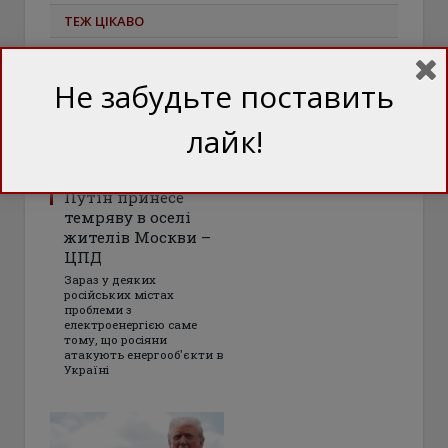
ТЕЖ ЦІКАВО
Не забудьте поставить
лайк!
Путін принесе
темряву в оселі
жителів Москви –
ЦПД
Зараз у деяких
російських містах
проблеми з
електроенергією саме
тому, що росіяни
атакують енергооб'єкти в
Україні