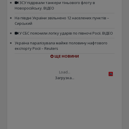
ЗСУ підірвали танкери тіньового флоту в
Новоросійську. ВІДЕО
На півдні України звільнено 12 населених пунктів –
Сирський
У СБС пояснили логіку ударів по півночі Росії. ВІДЕО
Україна паралізувала майже половину нафтового
експорту Росії – Reuters
ЩЕ НОВИНИ
Load...
Загрузка...