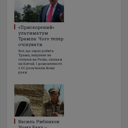
«Прискорений»
ультиматум
Трампа: Чого тепер
очікувати
Все, що зараз робить
Трамп, націлене не
стільки на Росію, скільки
на Китай. І домовленості
з ЄС розвʼязали йому
руки
Василь Рибников:
Чому Баку –