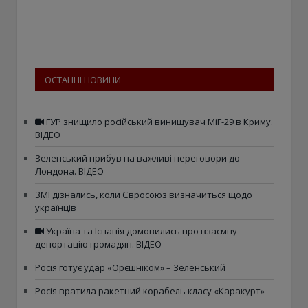
ОСТАННІ НОВИНИ
ГУР знищило російський винищувач МіГ-29 в Криму.
ВІДЕО
Зеленський прибув на важливі переговори до
Лондона. ВІДЕО
ЗМІ дізнались, коли Євросоюз визначиться щодо
українців
Україна та Іспанія домовились про взаємну
депортацію громадян. ВІДЕО
Росія готує удар «Орєшніком» – Зеленський
Росія вратила ракетний корабель класу «Каракурт»