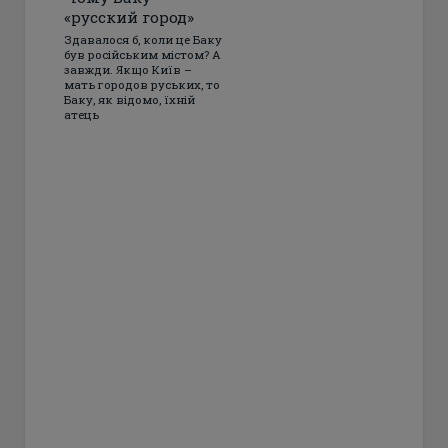
«русский город»
Здавалося б, коли це Баку
був російським містом? А
завжди. Якщо Київ –
мать городов руських, то
Баку, як відомо, їхній
атець