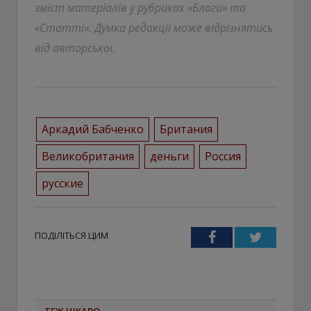
зміст матеріалів у рубриках «Блоги» та
«Статті». Думка редакції може відрізнятись
від авторської.
Аркадий Бабченко
Британия
Великобритания
деньги
Россия
русские
ПОДІЛІТЬСЯ ЦИМ
Facebook
Twitter
ТЕЖ ЦІКАВО