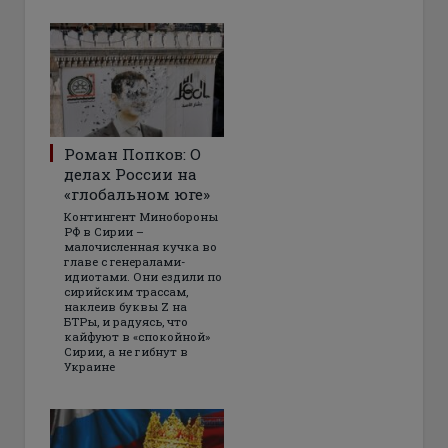
Роман Попков: О
делах России на
«глобальном юге»
Контингент Минобороны
РФ в Сирии –
малочисленная кучка во
главе с генералами-
идиотами. Они ездили по
сирийским трассам,
наклеив буквы Z на
БТРы, и радуясь, что
кайфуют в «спокойной»
Сирии, а не гибнут в
Украине