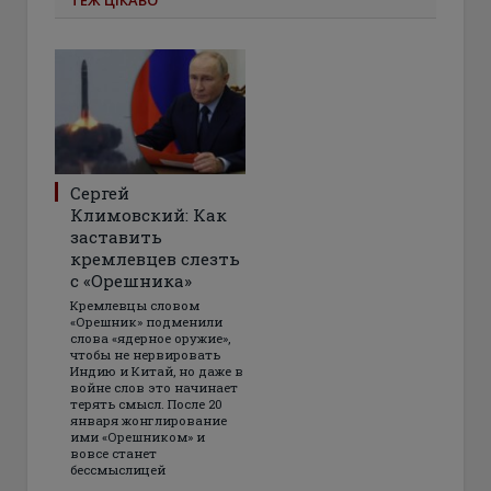
Сергей
Климовский: Как
заставить
кремлевцев слезть
с «Орешника»
Кремлевцы словом
«Орешник» подменили
слова «ядерное оружие»,
чтобы не нервировать
Индию и Китай, но даже в
войне слов это начинает
терять смысл. После 20
января жонглирование
ими «Орешником» и
вовсе станет
бессмыслицей