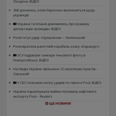
Лондона. ВІДЕО
ЗМІ дізнались, коли Євросоюз визначиться щодо
українців
Україна та Іспанія домовились про взаємну
депортацію громадян. ВІДЕО
Росія готує удар «Орєшніком» – Зеленський
Росія вратила ракетний корабель класу «Каракурт»
ЗСУ підірвали танкери тіньового флоту в
Новоросійську. ВІДЕО
На півдні України звільнено 12 населених пунктів –
Сирський
У СБС пояснили логіку ударів по півночі Росії. ВІДЕО
Україна паралізувала майже половину нафтового
експорту Росії – Reuters
ЩЕ НОВИНИ