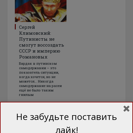
Сергей
Климовский:
Путинисты не
смогут воссоздать
СССР и империю
Романовых
Бардак в путинском
самодержавии – это
показатель ситуации,
когда хочется, но не
можется… Никогда
самодержавие на расеи
ещё не было таким
гнилым
Не забудьте поставить
лайк!