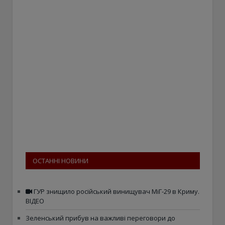
ОСТАННІ НОВИНИ
ГУР знищило російський винищувач МіГ-29 в Криму.
ВІДЕО
Зеленський прибув на важливі переговори до