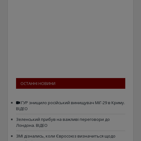
ОСТАННІ НОВИНИ
ГУР знищило російський винищувач МіГ-29 в Криму.
ВІДЕО
Зеленський прибув на важливі переговори до
Лондона. ВІДЕО
ЗМІ дізнались, коли Євросоюз визначиться щодо