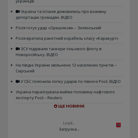
українців
Україна та Іспанія домовились про взаємну
депортацію громадян. ВІДЕО
Росія готує удар «Орєшніком» – Зеленський
Росія вратила ракетний корабель класу «Каракурт»
ЗСУ підірвали танкери тіньового флоту в
Новоросійську. ВІДЕО
На півдні України звільнено 12 населених пунктів –
Сирський
У СБС пояснили логіку ударів по півночі Росії. ВІДЕО
Україна паралізувала майже половину нафтового
експорту Росії – Reuters
ЩЕ НОВИНИ
Load...
Загрузка...