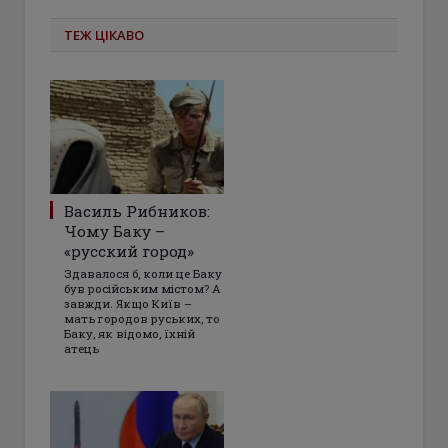
ТЕЖ ЦІКАВО
Василь Рибников:
Чому Баку –
«русский город»
Здавалося б, коли це Баку
був російським містом? А
завжди. Якщо Київ –
мать городов руських, то
Баку, як відомо, їхній
атець