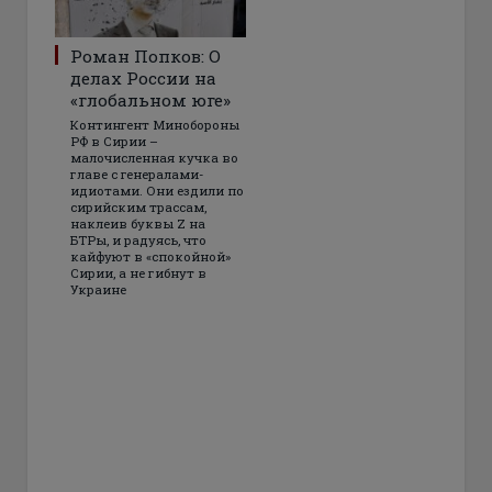
Роман Попков: О
делах России на
«глобальном юге»
Контингент Минобороны
РФ в Сирии –
малочисленная кучка во
главе с генералами-
идиотами. Они ездили по
сирийским трассам,
наклеив буквы Z на
БТРы, и радуясь, что
кайфуют в «спокойной»
Сирии, а не гибнут в
Украине