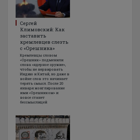
Сергей
Климовский: Как
заставить
кремлевцев слезть
с «Орешника»
Кремлевцы словом
«Орешник» подменили
слова «ядерное оружие»,
чтобы не нервировать
Индию и Китай, но даже в
войне слов это начинает
терять смысл. После 20
января жонглирование
ими «Орешником» и
вовсе станет
бессмыслицей