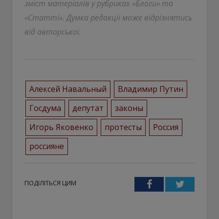
зміст матеріалів у рубриках «Блоги» та
«Статті». Думка редакції може відрізнятись
від авторської.
Алексей Навальный
Владимир Путин
Госдума
депутат
законы
Игорь Яковенко
протесты
Россия
россияне
ПОДІЛІТЬСЯ ЦИМ
Facebook
Twitter