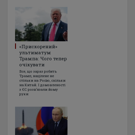
«Прискорений»
ультиматум
Трампа: Чого тепер
очікувати
Все, що зараз робить
Трамп, націлене не
стільки на Росію, скільки
на Китай. І домовленості
з ЄС розвʼязали йому
руки