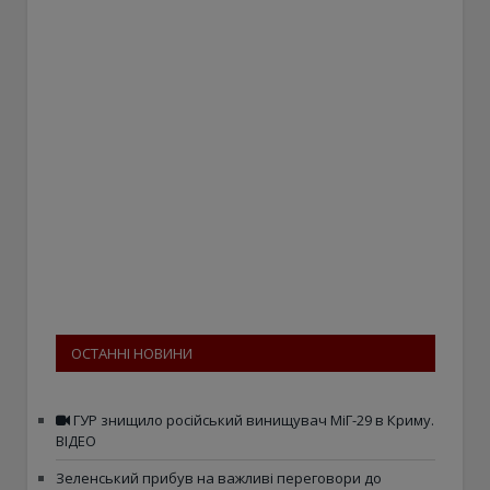
ОСТАННІ НОВИНИ
ГУР знищило російський винищувач МіГ-29 в Криму.
ВІДЕО
Зеленський прибув на важливі переговори до