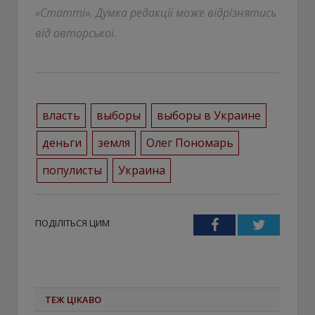
«Статті». Думка редакції може відрізнятись
від авторської.
власть
выборы
выборы в Украине
деньги
земля
Олег Пономарь
популисты
Украина
ПОДІЛІТЬСЯ ЦИМ
Facebook
Twitter
ТЕЖ ЦІКАВО