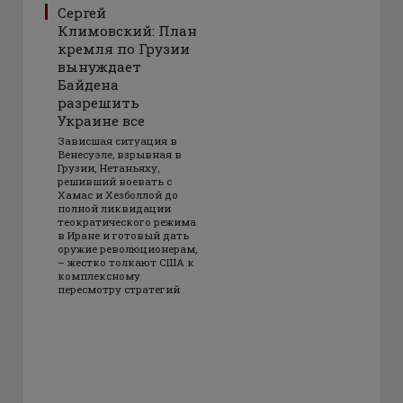
Сергей
Климовский: План
кремля по Грузии
вынуждает
Байдена
разрешить
Украине все
Зависшая ситуация в
Венесуэле, взрывная в
Грузии, Нетаньяху,
решивший воевать с
Хамас и Хезболлой до
полной ликвидации
теократического режима
в Иране и готовый дать
оружие революционерам,
– жестко толкают США к
комплексному
пересмотру стратегий