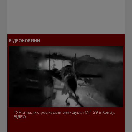
ВІДЕОНОВИНИ
ГУР знищило російський винищувач МіГ-29 в Криму.
ВІДЕО