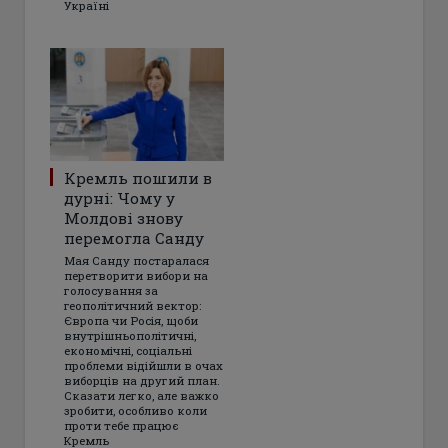
Україні
Кремль пошили в
дурні: Чому у
Молдові знову
перемогла Санду
Мая Санду постаралася
перетворити вибори на
голосування за
геополітичний вектор:
Європа чи Росія, щоби
внутрішньополітичні,
економічні, соціальні
проблеми відійшли в очах
виборців на другий план.
Сказати легко, але важко
зробити, особливо коли
проти тебе працює
Кремль