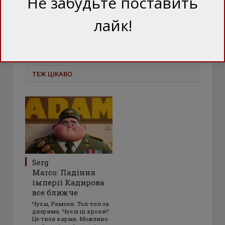
Не забудьте поставить
ПОДІЛІТЬСЯ ЦИМ
Facebook
Twitter
лайк!
ТЕЖ ЦІКАВО
Serg
Marco: Падіння
імперії Кадирова
все ближче
Чуєш, Рамзан. Топ-топ за
дверима. Чуєш ці кроки?
Це твоя карма. Можливо