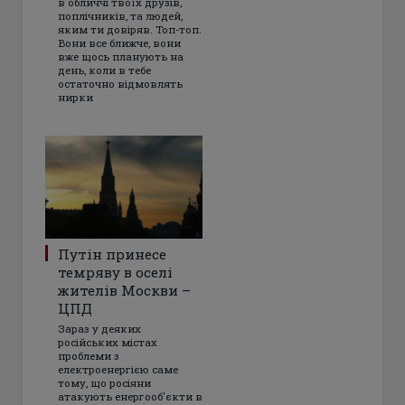
в обличчі твоїх друзів,
поплічників, та людей,
яким ти довіряв. Топ-топ.
Вони все ближче, вони
вже щось планують на
день, коли в тебе
остаточно відмовлять
нирки
Путін принесе
темряву в оселі
жителів Москви –
ЦПД
Зараз у деяких
російських містах
проблеми з
електроенергією саме
тому, що росіяни
атакують енергооб'єкти в