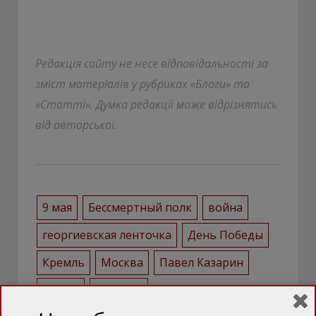
Редакція сайту не несе відповідальності за
зміст матеріалів у рубриках «Блоги» та
«Статті». Думка редакції може відрізнятись
від авторської.
9 мая
Бессмертный полк
война
георгиевская ленточка
День Победы
Кремль
Москва
Павел Казарин
Россия
Украина