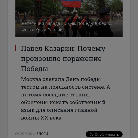
Репетиция парада ко Дню победы в Керчи.
Фото: Крым.Реалии
Павел Казарин: Почему
произошло поражение
Победы
Москва сделала День победы
тестом на лояльность системе. А
потому соседние страны
обречены искать собственный
язык для описания главной
войны ХХ века
09.05.2018
//
БЛОГИ