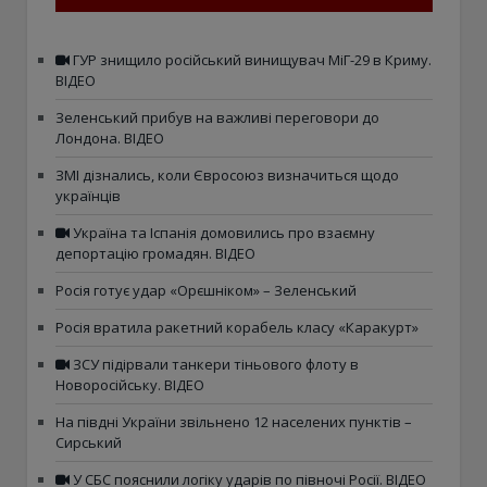
ГУР знищило російський винищувач МіГ-29 в Криму.
ВІДЕО
Зеленський прибув на важливі переговори до
Лондона. ВІДЕО
ЗМІ дізнались, коли Євросоюз визначиться щодо
українців
Україна та Іспанія домовились про взаємну
депортацію громадян. ВІДЕО
Росія готує удар «Орєшніком» – Зеленський
Росія вратила ракетний корабель класу «Каракурт»
ЗСУ підірвали танкери тіньового флоту в
Новоросійську. ВІДЕО
На півдні України звільнено 12 населених пунктів –
Сирський
У СБС пояснили логіку ударів по півночі Росії. ВІДЕО