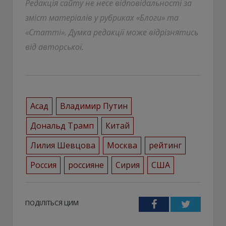
Редакція сайту не несе відповідальності за
зміст матеріалів у рубриках «Блоги» та
«Статті». Думка редакції може відрізнятись
від авторської.
Асад
Владимир Путин
Дональд Трамп
Китай
Лилия Шевцова
Москва
рейтинг
Россия
россияне
Сирия
США
ПОДІЛІТЬСЯ ЦИМ
Facebook
Twitter