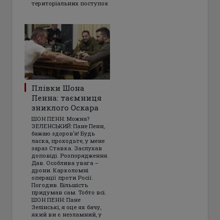
територіальних поступок
Плівки Шона
Пенна: таємниця
зниклого Оскара
ШОН ПЕНН: Можна?
ЗЕЛЕНСЬКИЙ: Пане Пенн,
бажаю здоров’я! Будь
ласка, проходьте, у мене
зараз Ставка. Заслухав
доповіді. Розпорядження.
Дав. Особлива увага –
дрони. Карколомні
операції проти Росії.
Погодив. Більшість
придумав сам. Тобто всі.
ШОН ПЕНН: Пане
Зелінські, я оце як бачу,
який ви є незламний, у