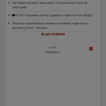
На півдні України звільнено 12 населених пунктів –
Сирський
У СБС пояснили логіку ударів по півночі Росії. ВІДЕО
Україна паралізувала майже половину нафтового
експорту Росії – Reuters
ЩЕ НОВИНИ
Load...
Загрузка...