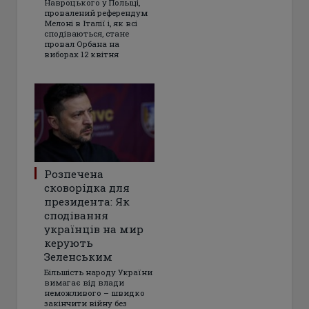
Навроцького у Польщі,
провалений референдум
Мелоні в Італії і, як всі
сподіваються, стане
провал Орбана на
виборах 12 квітня
Розпечена
сковорідка для
президента: Як
сподівання
українців на мир
керують
Зеленським
Більшість народу України
вимагає від влади
неможливого – швидко
закінчити війну без