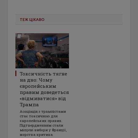
ТЕЖ ЦІКАВО
Токсичність тягне
на дно: Чому
європейським
правим доведеться
«відмиватися» від
Трампа
Асоціація з трампістами
стає токсичною для
європейських правих.
Підтвердженням стали
місцеві вибори у Франції,
жорстка критика