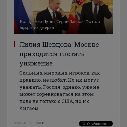
Володимир Путін і Сергій Лавров. Фото: з
відкритих джерел
Лилия Шевцова: Москве
приходится глотать
унижение
Сильных мировых игроков, как
правило, не любят. Но их могут
уважать. Россия, однако, уже не
может соревноваться на этом
поле не только с США, но и с
Китаем
05.05.2018
//
БЛОГИ