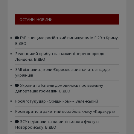
ОСТАННІ НОВИНИ
ГУР знищило російський винищувач МіГ-29 в Криму.
ВІДЕО
Зеленський прибув на важливі переговори до
Лондона. ВІДЕО
ЗМІ дізнались, коли Євросоюз визначиться щодо
українців
Україна та Іспанія домовились про взаємну
депортацію громадян. ВІДЕО
Росія готує удар «Орєшніком» – Зеленський
Росія вратила ракетний корабель класу «Каракурт»
ЗСУ підірвали танкери тіньового флоту в
Новоросійську. ВІДЕО