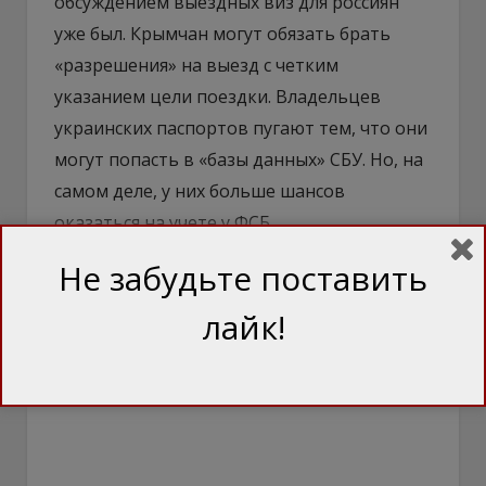
обсуждением выездных виз для россиян
уже был. Крымчан могут обязать брать
«разрешения» на выезд с четким
указанием цели поездки. Владельцев
украинских паспортов пугают тем, что они
могут попасть в «базы данных» СБУ. Но, на
самом деле, у них больше шансов
оказаться на учете у ФСБ.
Не забудьте поставить
лайк!