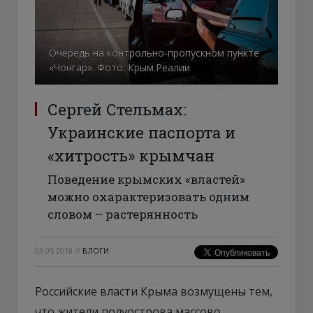
Очередь на контрольно-пропускном пункте
«Чонгар». Фото: Крым.Реалии
Сергей Стельмах:
Украинские паспорта и
«хитрость» крымчан
Поведение крымских «властей»
можно охарактеризовать одним
словом – растерянность
03.05.2018
//
БЛОГИ
Российские власти Крыма возмущены тем,
что жители полуострова массово