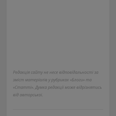
Редакція сайту не несе відповідальності за
зміст матеріалів у рубриках «Блоги» та
«Статті». Думка редакції може відрізнятись
від авторської.