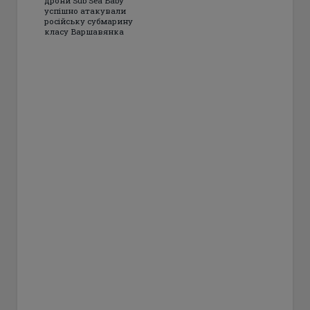
дрони Sub Sea Baby
успішно атакували
російську субмарину
класу Варшавянка