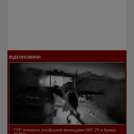
ВІДЕОНОВИНИ
ГУР знищило російський винищувач МіГ-29 в Криму.