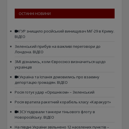
ОСТАННІ НОВИНИ
ГУР знищило російський винищувач МіГ-29 в Криму.
ВІДЕО
Зеленський прибув на важливі переговори до
Лондона. ВІДЕО
ЗМІ дізнались, коли Євросоюз визначиться щодо
українців
Україна та Іспанія домовились про взаємну
депортацію громадян. ВІДЕО
Росія готує удар «Орєшніком» – Зеленський
Росія вратила ракетний корабель класу «Каракурт»
ЗСУ підірвали танкери тіньового флоту в
Новоросійську. ВІДЕО
На півдні України звільнено 12 населених пунктів –