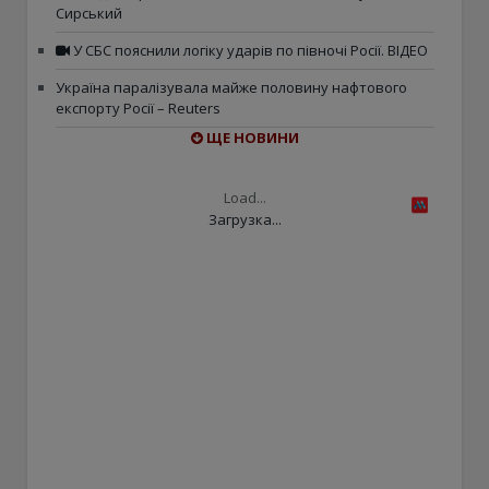
Сирський
У СБС пояснили логіку ударів по півночі Росії. ВІДЕО
Україна паралізувала майже половину нафтового
експорту Росії – Reuters
ЩЕ НОВИНИ
Load...
Загрузка...