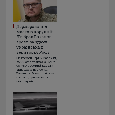
Держзрада під
маскою корупції:
Чи брав Баканов
гроші за здачу
українських
територій Росії
Бізнесмен Сергій Ваганян,
який співпрацює з НАБУ
та ФБР, готовий давати
свідчення про те, як
Баканов і Наумов брали
гроші від російських
спецслужб