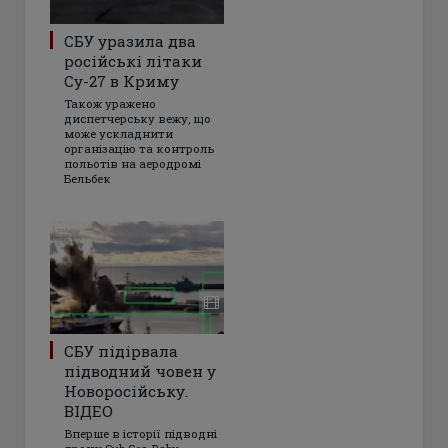
СБУ уразила два
російські літаки
Су-27 в Криму
Також уражено
диспетчерську вежу, що
може ускладнити
організацію та контроль
польотів на аеродромі
Бельбек
СБУ підірвала
підводний човен у
Новоросійську.
ВІДЕО
Вперше в історії підводні