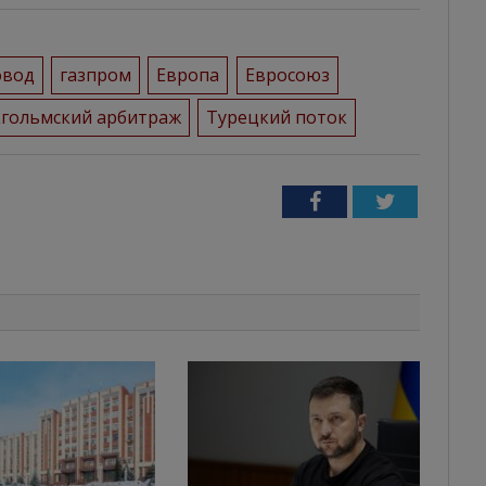
овод
газпром
Европа
Евросоюз
кгольмский арбитраж
Турецкий поток
Facebook
Twitter