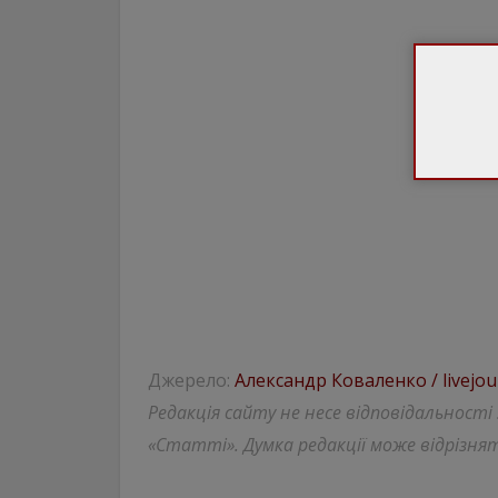
Джерело:
Александр Коваленко / livejou
Редакція сайту не несе відповідальності
«Статті». Думка редакції може відрізнят