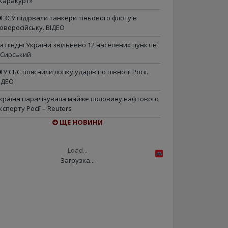
Каракурт»
ЗСУ підірвали танкери тіньового флоту в
оворосійську. ВІДЕО
а півдні України звільнено 12 населених пунктів
 Сирський
У СБС пояснили логіку ударів по півночі Росії.
ІДЕО
країна паралізувала майже половину нафтового
кспорту Росії – Reuters
ЩЕ НОВИНИ
Load...
Загрузка...