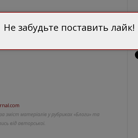
Не забудьте поставить лайк!
rnal.com
 за зміст матеріалів у рубриках «Блоги» та
ись від авторської.