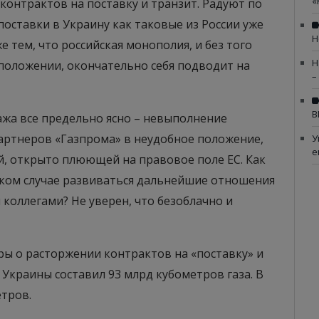
«
контрактов на поставку и транзит. Радуют по
 поставки в Украину как таковые из России уже
Н
е тем, что российская монополия, и без того
Н
положении, окончательно себя подводит на
–
В
жа все предельно ясно – невыполнение
артнеров «Газпрома» в неудобное положение,
У
е
й, открыто плюющей на правовое поле ЕС. Как
таком случае развиваться дальнейшие отношения
коллегами? Не уверен, что безоблачно и
ры о расторжении контрактов на «поставку» и
С Украины составил 93 млрд кубометров газа. В
етров.