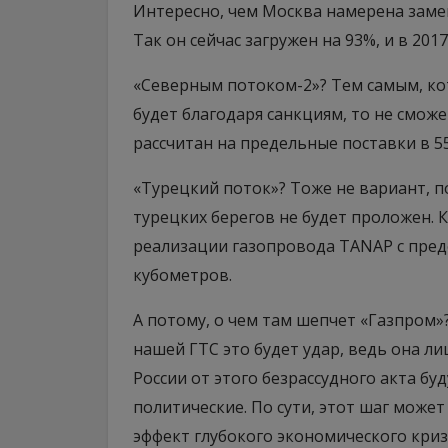
Интересно, чем Москва намерена зам
Так он сейчас загружен на 93%, и в 201
«Северным потоком-2»? Тем самым, кот
будет благодаря санкциям, то не смож
рассчитан на предельные поставки в 5
«Турецкий поток»? Тоже не вариант, п
турецких берегов не будет проложен. 
реализации газопровода TANAP с пре
кубометров.
А потому, о чем там шепчет «Газпром»
нашей ГТС это будет удар, ведь она л
России от этого безрассудного акта бу
политические. По сути, этот шаг може
эффект глубокого экономического криз