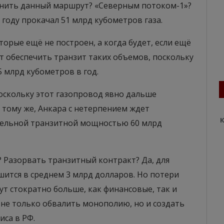
енить данный маршрут? «Северным потоком-1»?
7 году прокачал 51 млрд кубометров газа.
орые ещё не построен, а когда будет, если ещё
ет обеспечить транзит таких объемов, поскольку
5 млрд кубометров в год.
оскольку этот газопровод явно дальше
К тому же, Анкара с нетерпением ждет
К
дельной транзитной мощностью 60 млрд
? Разорвать транзитный контракт? Да, для
ишится в среднем 3 млрд долларов. Но потери
дут стократно больше, как финансовые, так и
т не только обвалить монополию, но и создать
иса в РФ.