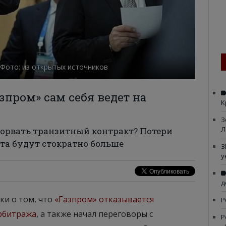
 Фото: из открытых источников
зпром» сам себя ведет на
К
З
Л
зорвать транзитный контракт? Потери
кта будут стократно больше
З
у
д
ки о том, что
«Газпром» отказывается
Р
рбитража
, а также начал переговоры с
Р