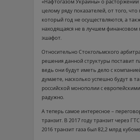
«Нафтогазом Украины» о расторжении 
целому ряду показателей, от того, что
который год не осуществляются, а такж
находящаяся не в лучшем финансовом 
эшафот.
Относительно Стокгольмского арбитра
решения данной структуры поставит п
ведь они будут иметь дело с компание
думаете, насколько успешно будут в 
российской монополии с европейскими 
радужно.
А теперь самое интересное – перегово
транзит. В 2017 году транзит через ГТ
2016 транзит газа был 82,2 млрд кубом