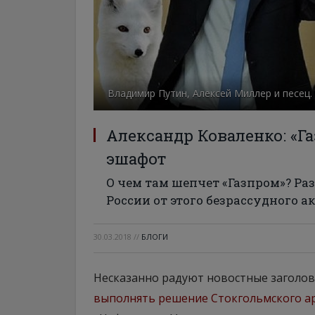
Владимир Путин, Алексей Миллер и песец.
Александр Коваленко: «Га
эшафот
О чем там шепчет «Газпром»? Ра
России от этого безрассудного а
30.03.2018
//
БЛОГИ
Несказанно радуют новостные заголов
выполнять решение Стокгольмского а