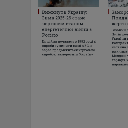
Вимкнути Україну:
Замор
Зима 2025-26 стане
Придні
черговим етапом
жертв 
енергетичної війни з
Газовим
Росією
Путін хо
України 
Ця війна почалася в 1992 році зі
контракт
спроби зупинити наші АЕС, а
частина 
зараз продовжиться черговою
викликат
спробою заморозити Україну
Молдові 
тарифів 
парламе