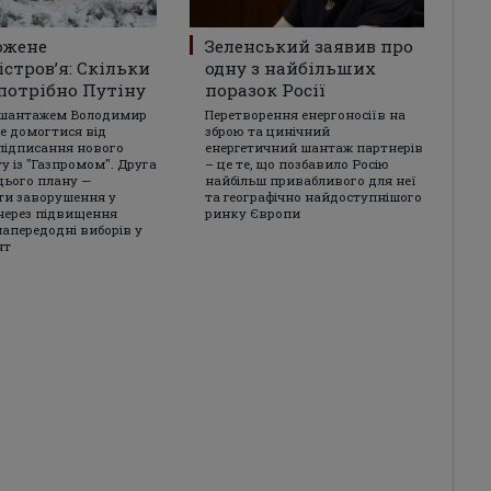
ожене
Зеленський заявив про
стров’я: Скільки
одну з найбільших
потрібно Путіну
поразок Росії
 шантажем Володимир
Перетворення енергоносіїв на
че домогтися від
зброю та цинічний
підписання нового
енергетичний шантаж партнерів
у із "Газпромом". Друга
– це те, що позбавило Росію
цього плану —
найбільш привабливого для неї
и заворушення у
та географічно найдоступнішого
через підвищення
ринку Європи
напередодні виборів у
нт