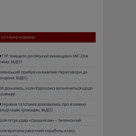
ОСТАННІ НОВИНИ
ГУР знищило російський винищувач МіГ-29 в
риму. ВІДЕО
еленський прибув на важливі переговори до
ондона. ВІДЕО
МІ дізнались, коли Євросоюз визначиться щодо
країнців
Україна та Іспанія домовились про взаємну
епортацію громадян. ВІДЕО
осія готує удар «Орєшніком» – Зеленський
осія вратила ракетний корабель класу