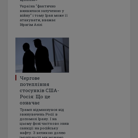
Україна "фактично
виявилася залученою у
війну" і тому Іран може її
атакувати, вважає
Ібрагім Азізі
Чергове
потепління
стосунків США-
Росія: Що це
означає
Трамп відмахнувся від
звинувачень Росії в
допомозі Ірану. І на
цьому фоні частково зняв
санкції на російську
нафту. З великою долею
імовірності ми можемо