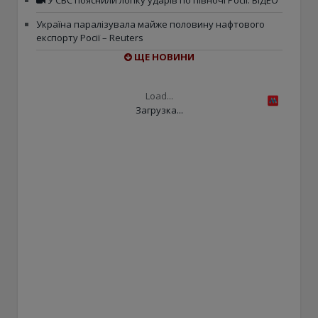
У СБС пояснили логіку ударів по півночі Росії. ВІДЕО
Україна паралізувала майже половину нафтового
експорту Росії – Reuters
ЩЕ НОВИНИ
Load...
Загрузка...