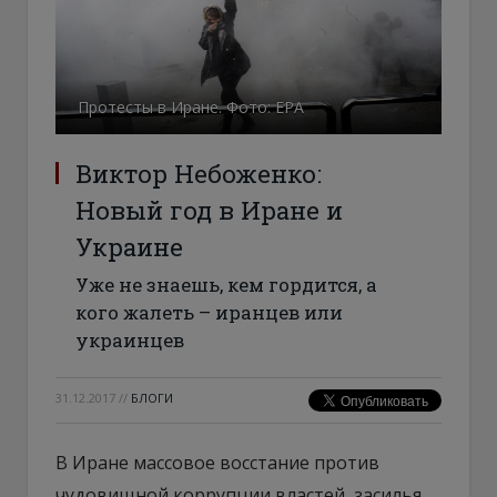
Протесты в Иране. Фото: ЕРА
Виктор Небоженко:
Новый год в Иране и
Украине
Уже не знаешь, кем гордится, а
кого жалеть – иранцев или
украинцев
31.12.2017
//
БЛОГИ
В Иране массовое восстание против
чудовищной коррупции властей, засилья