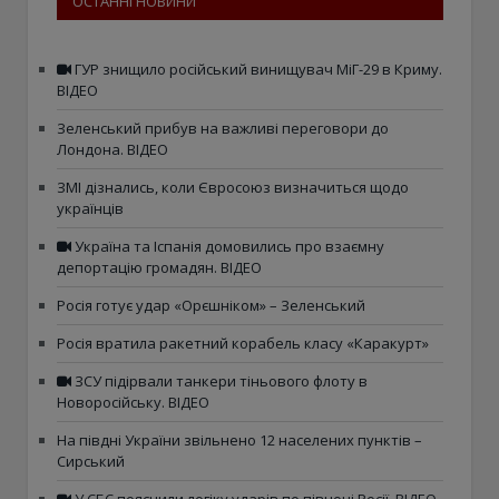
ОСТАННІ НОВИНИ
ГУР знищило російський винищувач МіГ-29 в Криму.
ВІДЕО
Зеленський прибув на важливі переговори до
Лондона. ВІДЕО
ЗМІ дізнались, коли Євросоюз визначиться щодо
українців
Україна та Іспанія домовились про взаємну
депортацію громадян. ВІДЕО
Росія готує удар «Орєшніком» – Зеленський
Росія вратила ракетний корабель класу «Каракурт»
ЗСУ підірвали танкери тіньового флоту в
Новоросійську. ВІДЕО
На півдні України звільнено 12 населених пунктів –
Сирський