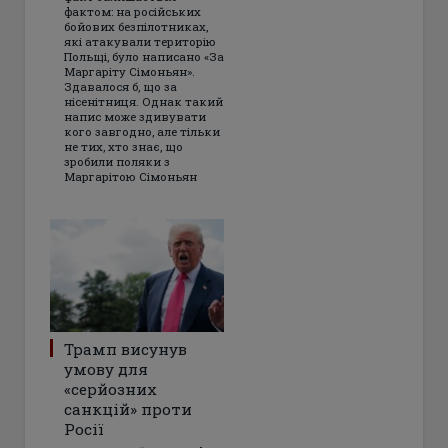
фактом: на російських
бойових безпілотниках,
які атакували територію
Польщі, було написано «За
Маргаріту Сімоньян».
Здавалося б, що за
нісенітниця. Однак такий
напис може здивувати
кого завгодно, але тільки
не тих, хто знає, що
зробили поляки з
Маргарітою Сімоньян
Трамп висунув
умову для
«серйозних
санкцій» проти
Росії