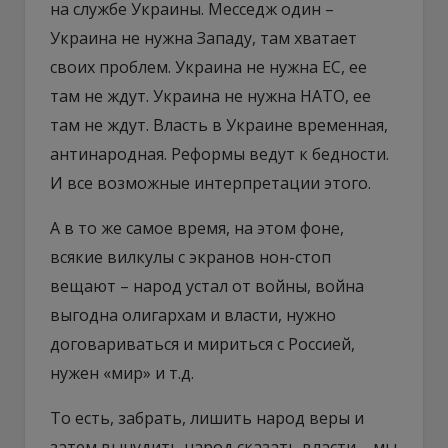
на службе Украины. Месседж один –
Украина не нужна Западу, там хватает
своих проблем. Украина не нужна ЕС, ее
там не ждут. Украина не нужна НАТО, ее
там не ждут. Власть в Украине временная,
антинародная. Реформы ведут к бедности.
И все возможные интерпретации этого.
А в то же самое время, на этом фоне,
всякие вилкулы с экранов нон-стоп
вещают – народ устал от войны, война
выгодна олигархам и власти, нужно
договариваться и мириться с Россией,
нужен «мир» и т.д.
То есть, забрать, лишить народ веры и
затем вынудить народ сказать власти – мы