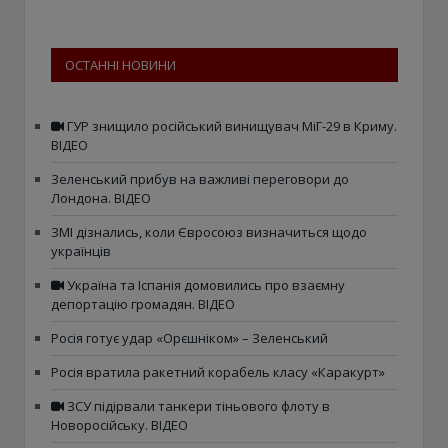
ОСТАННІ НОВИНИ
ГУР знищило російський винищувач МіГ-29 в Криму.
ВІДЕО
Зеленський прибув на важливі переговори до
Лондона. ВІДЕО
ЗМІ дізнались, коли Євросоюз визначиться щодо
українців
Україна та Іспанія домовились про взаємну
депортацію громадян. ВІДЕО
Росія готує удар «Орєшніком» – Зеленський
Росія вратила ракетний корабель класу «Каракурт»
ЗСУ підірвали танкери тіньового флоту в
Новоросійську. ВІДЕО