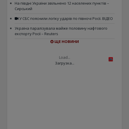
На півдні України звільнено 12 населених пунктів –
Сирський
У СБС пояснили логіку ударів по півночі Росії. ВІДЕО
Україна паралізувала майже половину нафтового
експорту Росії – Reuters
ЩЕ НОВИНИ
Load...
Загрузка...