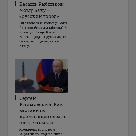
Василь Рибников:
Чому Баку –
«русский город»
Здавалося б, коли це Баку
був російським містом? А
завжди. Якщо Київ –
мать городов руських, то
Баку, як відомо, їхній
атець
Сергей
Климовский: Как
заставить
кремлевцев слезть
с «Орешника»
Кремлевцы словом
«Орешник» подменили