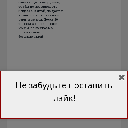
слова «ядерное оружие»,
чтобы не нервировать
Индию и Китай, но даже в
войне слов это начинает
терять смысл. После 20
января жонглирование
ими «Орешником» и
вовсе станет
бессмыслицей
Не забудьте поставить
лайк!