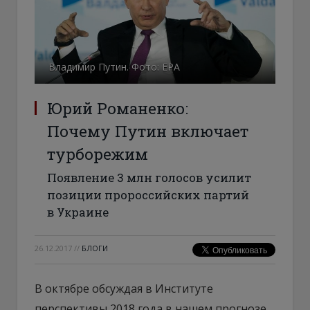
Владимир Путин. Фото: ЕРА
Юрий Романенко:
Почему Путин включает
турборежим
Появление 3 млн голосов усилит
позиции пророссийских партий
в Украине
26.12.2017
//
БЛОГИ
В октябре обсуждая в Институте
перспективы 2018 года в нашем прогнозе,