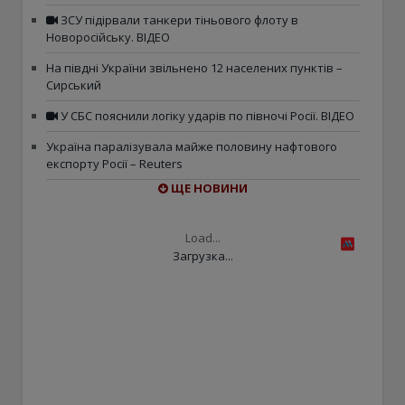
ЗСУ підірвали танкери тіньового флоту в
Новоросійську. ВІДЕО
На півдні України звільнено 12 населених пунктів –
Сирський
У СБС пояснили логіку ударів по півночі Росії. ВІДЕО
Україна паралізувала майже половину нафтового
експорту Росії – Reuters
ЩЕ НОВИНИ
Load...
Загрузка...