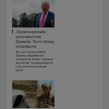
«Прискорений»
ультиматум
Трампа: Чого тепер
очікувати
Все, що зараз робить
Трамп, націлене не
стільки на Росію, скільки
на Китай. І домовленості
з ЄС розвʼязали йому
руки