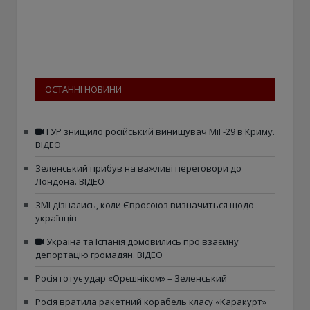
ОСТАННІ НОВИНИ
ГУР знищило російський винищувач МіГ-29 в Криму.
ВІДЕО
Зеленський прибув на важливі переговори до
Лондона. ВІДЕО
ЗМІ дізнались, коли Євросоюз визначиться щодо
українців
Україна та Іспанія домовились про взаємну
депортацію громадян. ВІДЕО
Росія готує удар «Орєшніком» – Зеленський
Росія вратила ракетний корабель класу «Каракурт»