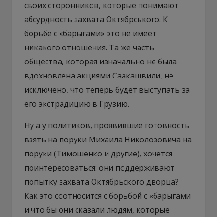
своих сторонников, которые понимают
абсурдность захвата Октябрського. К
борьбе с «барыгами» это не имеет
никакого отношения. Та же часть
общества, которая изначально не была
вдохновлена акциями Саакашвили, не
исключено, что теперь будет выступать за
его экстрадицию в Грузию.
Ну а у политиков, проявившие готовность
взять на поруки Михаила Николозовича на
поруки (Тимошенко и другие), хочется
поинтересоваться: они поддерживают
попытку захвата Октябрьского дворца?
Как это соотносится с борьбой с «барыгами
и что бы они сказали людям, которые