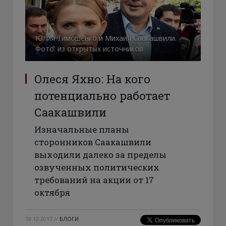
Юлия Тимошенко и Михаил Саакашвили.
Фото: из открытых источников
Олеся Яхно: На кого
потенциально работает
Саакашвили
Изначальные планы
сторонников Саакашвили
выходили далеко за пределы
озвученных политических
требований на акции от 17
октября
18.12.2017
//
БЛОГИ