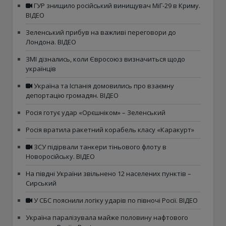
ГУР знищило російський винищувач МіГ-29 в Криму.
ВІДЕО
Зеленський прибув на важливі переговори до
Лондона. ВІДЕО
ЗМІ дізнались, коли Євросоюз визначиться щодо
українців
Україна та Іспанія домовились про взаємну
депортацію громадян. ВІДЕО
Росія готує удар «Орєшніком» – Зеленський
Росія вратила ракетний корабель класу «Каракурт»
ЗСУ підірвали танкери тіньового флоту в
Новоросійську. ВІДЕО
На півдні України звільнено 12 населених пунктів –
Сирський
У СБС пояснили логіку ударів по півночі Росії. ВІДЕО
Україна паралізувала майже половину нафтового