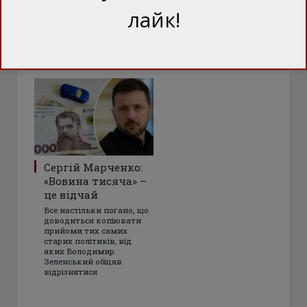
півроку чекали на
лайк!
можливість помститися
голові партії
"Батьківщина" — і
дочекалися
Сергій Марченко:
«Вовина тисяча» –
це відчай
Все настільки погано, що
доводиться копіювати
прийоми тих самих
старих політиків, від
яких Володимир
Зеленський обіцяв
відрізнятися