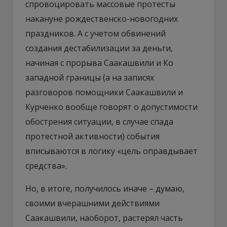
спровоцировать массовые протесты
накануне рождественско-новогодних
праздников. А с учетом обвинений
создания дестабилизации за деньги,
начиная с прорыва Саакашвили и Ко
западной границы (а на записях
разговоров помощники Саакашвили и
Курченко вообще говорят о допустимости
обострения ситуации, в случае спада
протестной активности) события
вписываются в логику «цель оправдывает
средства».
Но, в итоге, получилось иначе – думаю,
своими вчерашними действиями
Саакашвили, наоборот, растерял часть