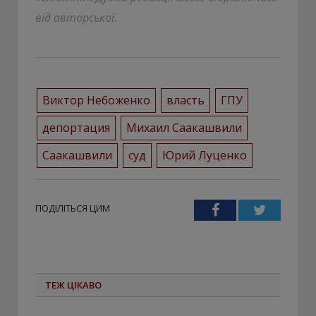
від авторської.
Виктор Небоженко
власть
ГПУ
депортация
Михаил Саакашвили
Саакашвили
суд
Юрий Луценко
ПОДІЛІТЬСЯ ЦИМ
Facebook
Twitter
ТЕЖ ЦІКАВО