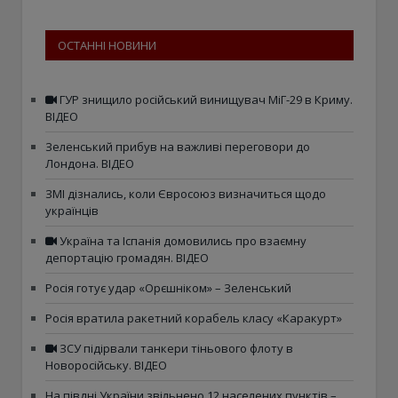
ОСТАННІ НОВИНИ
ГУР знищило російський винищувач МіГ-29 в Криму.
ВІДЕО
Зеленський прибув на важливі переговори до
Лондона. ВІДЕО
ЗМІ дізнались, коли Євросоюз визначиться щодо
українців
Україна та Іспанія домовились про взаємну
депортацію громадян. ВІДЕО
Росія готує удар «Орєшніком» – Зеленський
Росія вратила ракетний корабель класу «Каракурт»
ЗСУ підірвали танкери тіньового флоту в
Новоросійську. ВІДЕО
На півдні України звільнено 12 населених пунктів –