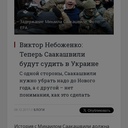
Задержание Михаила Саакашвили. Фото:
ЕРА
Виктор Небоженко:
Теперь Саакашвили
будут судить в Украине
С одной стороны, Саакашвили
нужно убрать надо до Нового
года, а с другой – нет
понимания, как это сделать
08.12.2017
//
БЛОГИ
История с Михаилом Саакашвили должна