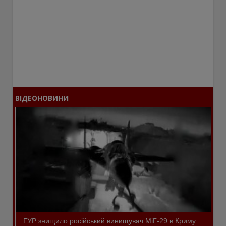
ВІДЕОНОВИНИ
ГУР знищило російський винищувач МіГ-29 в Криму.