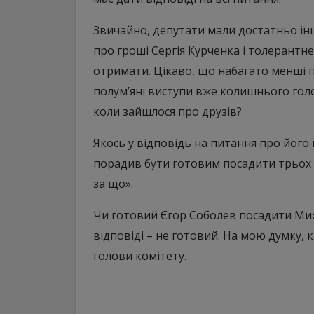
Звичайно, депутати мали достатньо інш
про гроші Сергія Курченка і толерантне
отримати. Цікаво, що набагато менші 
полум’яні виступи вже колишнього голо
коли зайшлося про друзів?
Якось у відповідь на питання про його
порадив бути готовим посадити трьох св
за що».
Чи готовий Єгор Соболев посадити Мих
відповіді – не готовий. На мою думку, 
голови комітету.