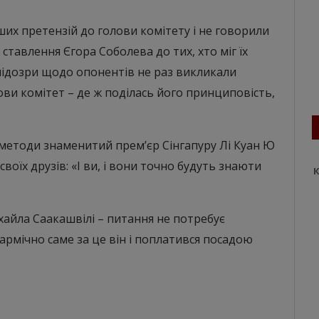
их претензій до голови комітету і не говорили
 ставлення Єгора Соболева до тих, хто міг їх
підозри щодо опонентів не раз викликали
ви комітет – де ж поділась його принциповість,
 методи знаменитий прем’єр Сінгапуру Лі Куан Ю
оїх друзів: «І ви, і вони точно будуть знаюти
К
айла Саакашвілі – питання не потребує
кармічно саме за це він і поплатився посадою