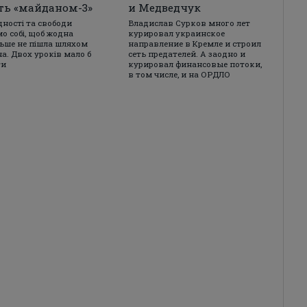
ть «майданом-3»
и Медведчук
дності та свободи
Владислав Сурков много лет
о собі, щоб жодна
курировал украинское
льше не пішла шляхом
направление в Кремле и строил
а. Двох уроків мало б
сеть предателей. А заодно и
ти
курировал финансовые потоки,
в том числе, и на ОРДЛО