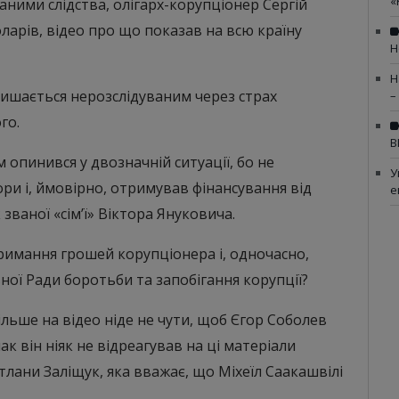
«
даними слідства, олігарх-корупціонер Сергій
ларів, відео про що показав на всю країну
Н
Н
ишається нерозслідуваним через страх
–
го.
В
 опинився у двозначній ситуації, бо не
У
ори і, ймовірно, отримував фінансування від
е
званої «сім’ї» Віктора Януковича.
имання грошей корупціонера і, одночасно,
ої Ради боротьби та запобігання корупції?
більше на відео ніде не чути, щоб Єгор Соболев
к він ніяк не відреагував на ці матеріали
ітлани Заліщук, яка вважає, що Міхеїл Саакашвілі