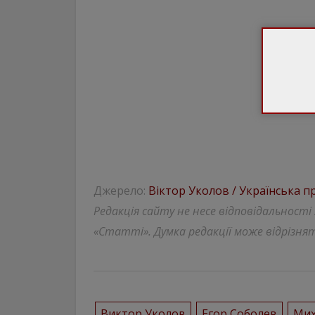
Джерело:
Віктор Уколов / Українська п
Редакція сайту не несе відповідальності
«Статті». Думка редакції може відрізнят
Виктор Уколов
Егор Соболев
Мих