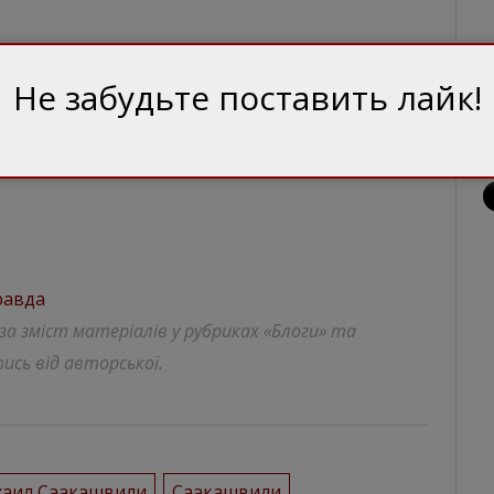
Не забудьте поставить лайк!
равда
 за зміст матеріалів у рубриках «Блоги» та
ись від авторської.
аил Саакашвили
Саакашвили