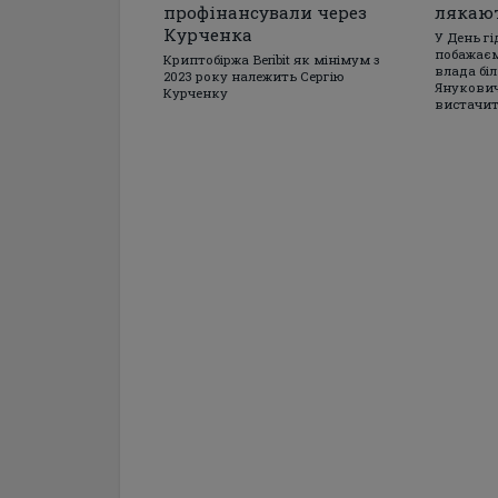
профінансували через
лякаю
Курченка
У День гі
побажаєм
Криптобіржа Beribit як мінімум з
влада бі
2023 року належить Сергію
Янукович
Курченку
вистачи