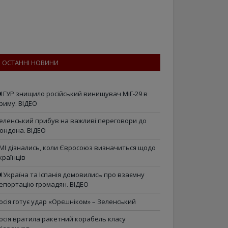
ОСТАННІ НОВИНИ
ГУР знищило російський винищувач МіГ-29 в
риму. ВІДЕО
еленський прибув на важливі переговори до
ондона. ВІДЕО
МІ дізнались, коли Євросоюз визначиться щодо
країнців
Україна та Іспанія домовились про взаємну
епортацію громадян. ВІДЕО
осія готує удар «Орєшніком» – Зеленський
осія вратила ракетний корабель класу