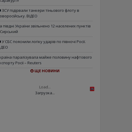
Каракурт»
ЗСУ підірвали танкери тіньового флоту в
оворосійську. ВІДЕО
а півдні України звільнено 12 населених пунктів
 Сирський
У СБС пояснили логіку ударів по півночі Росії.
ІДЕО
країна паралізувала майже половину нафтового
кспорту Росії – Reuters
ЩЕ НОВИНИ
Load...
Загрузка...