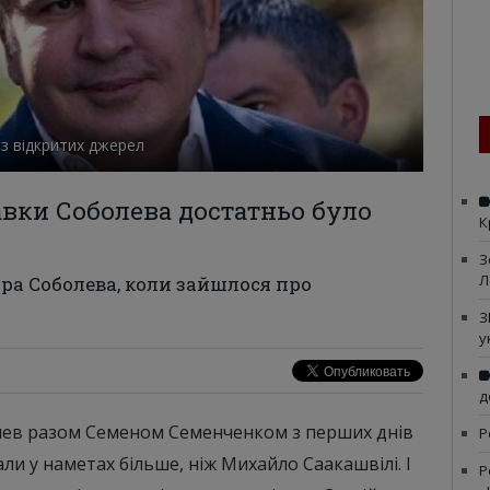
 з відкритих джерел
авки Соболева достатньо було
К
З
Л
ра Соболева, коли зайшлося про
З
у
д
олев разом Семеном Семенченком з перших днів
Р
ли у наметах більше, ніж Михайло Саакашвілі. І
Р