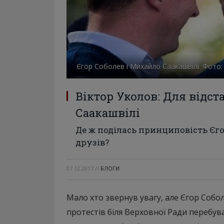
Єгор Соболев і Михайло Саакашвілі. Фото:
Віктор Уколов: Для відст
Саакашвілі
Де ж поділась принциповість Єго
друзів?
07.12.2017
//
БЛОГИ
Мало хто звернув увагу, але Єгор Соб
протестів біля Верховної Ради перебува