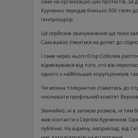
саме на організацію цих протестів, за 
Курченко передав близько 500 тисяч до
генпрокурор.
Це серйозне звинувачення ще поки зал
Саакашвілі з’явитися на допит до слідчо
І саме через нього Єгор Соболев раптом
відмежувався від того, хто вів перегов
одного з найбільших корупціонерів так 
Чи можна толерантно ставитись до отр
очолювати профільний комітет Верховн
Звичайно, ні в записах розмов, ні тим 
мав контакти з Сергієм Курченком. Одна
публічно. На відміну, наприклад, від Св
має дати відповіді на всі питання.