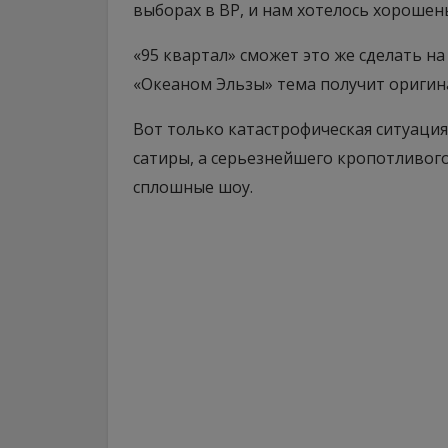
выборах в ВР, и нам хотелось хорошен
«95 квартал» сможет это же сделать н
«Океаном Эльзы» тема получит ориги
Вот только катастрофическая ситуация 
сатиры, а серьезнейшего кропотливого 
сплошные шоу.