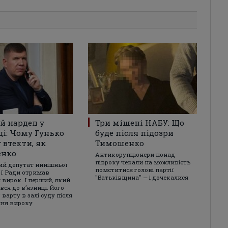
й нардеп у
Три мішені НАБУ: Що
ці: Чому Гунько
буде після підозри
г втекти, як
Тимошенко
енко
Антикорупціонери понад
півроку чекали на можливість
ий депутат нинішньої
помститися голові партії
ї Ради отримав
"Батьківщина" — і дочекалися
 вирок. І перший, який
ся до в’язниці. Його
 варту в залі суду після
ня вироку