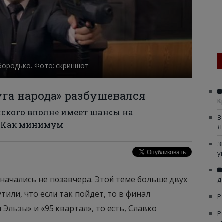
бородько. Фото: скриншот
уга народа» разбушевался
К
нского вполне имеет шансы на
З
. Как минимум
Л
З
у
начались не позавчера. Этой теме больше двух
д
тили, что если так пойдет, то в финал
Р
Эльзы» и «95 квартал», то есть, Славко
Р