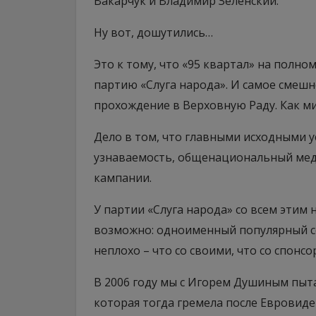
Вакарчук и Владимир Зеленский.
Ну вот, дошутились…
Это к тому, что «95 квартал» на полн
партию «Слуга народа». И самое смешн
прохождение в Верховную Раду. Как м
Дело в том, что главными исходными 
узнаваемость, общенациональный мед
кампании.
У партии «Слуга народа» со всем этим
возможно: одноименный популярный се
неплохо – что со своими, что со спонсо
В 2006 году мы с Игорем Душиным пыт
которая тогда гремела после Евровиде