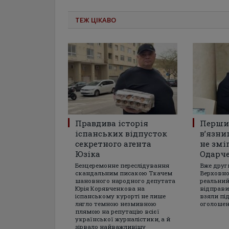
ТЕЖ ЦІКАВО
Правдива історія
Перши
іспанських відпусток
в’язни
секретного агента
не змі
Юзіка
Одарч
Безцеремонне переслідування
Вже друг
скандальним писакою Ткачем
Верховно
шановного народного депутата
реальний
Юрія Корявченкова на
відправив
іспанському курорті не лише
взяли під
лягло темною незмивною
оголошен
плямою на репутацію всієї
української журналістики, а й
зірвало найважливішу