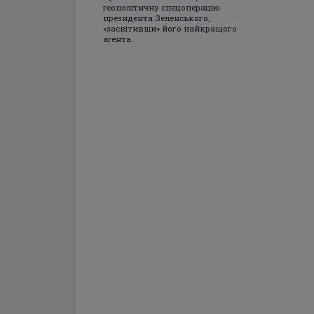
геополітичну спецоперацію
президента Зеленського,
«засвітивши» його найкращого
агента