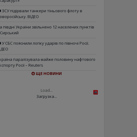
Каракурт»
ЗСУ підірвали танкери тіньового флоту в
оворосійську. ВІДЕО
а півдні України звільнено 12 населених пунктів
 Сирський
У СБС пояснили логіку ударів по півночі Росії.
ІДЕО
країна паралізувала майже половину нафтового
кспорту Росії – Reuters
ЩЕ НОВИНИ
Load...
Загрузка...