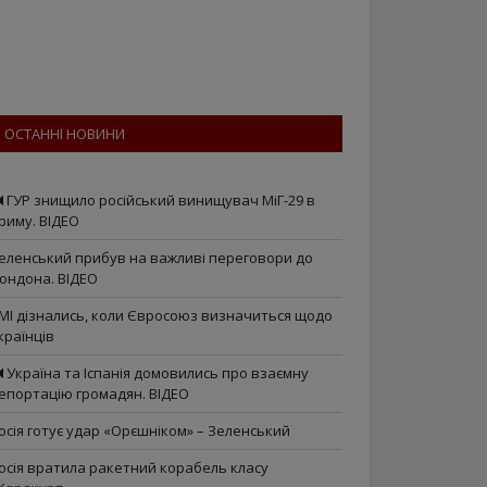
ОСТАННІ НОВИНИ
ГУР знищило російський винищувач МіГ-29 в
риму. ВІДЕО
еленський прибув на важливі переговори до
ондона. ВІДЕО
МІ дізнались, коли Євросоюз визначиться щодо
країнців
Україна та Іспанія домовились про взаємну
епортацію громадян. ВІДЕО
осія готує удар «Орєшніком» – Зеленський
осія вратила ракетний корабель класу