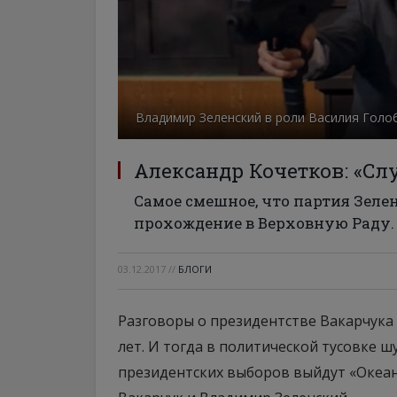
Владимир Зеленский в роли Василия Голо
Александр Кочетков: «Сл
Самое смешное, что партия Зеле
прохождение в Верховную Раду
03.12.2017
//
БЛОГИ
Разговоры о президентстве Вакарчука 
лет. И тогда в политической тусовке шу
президентских выборов выйдут «Океан 