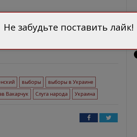
Не забудьте поставить лайк!
ok
 за зміст матеріалів у рубриках «Блоги» та
ись від авторської.
енский
выборы
выборы в Украине
ав Вакарчук
Слуга народа
Украина
Facebook
Twitter