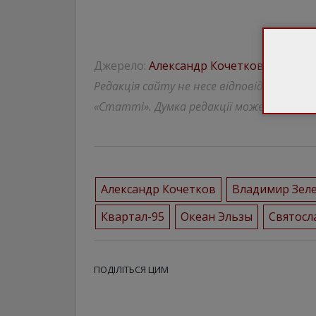
Джерело:
Александр Кочетков / Facebo
Редакція сайту не несе відповідальності
«Статті». Думка редакції може відрізнят
Александр Кочетков
Владимир Зел
Квартал-95
Океан Эльзы
Святосл
ПОДІЛІТЬСЯ ЦИМ