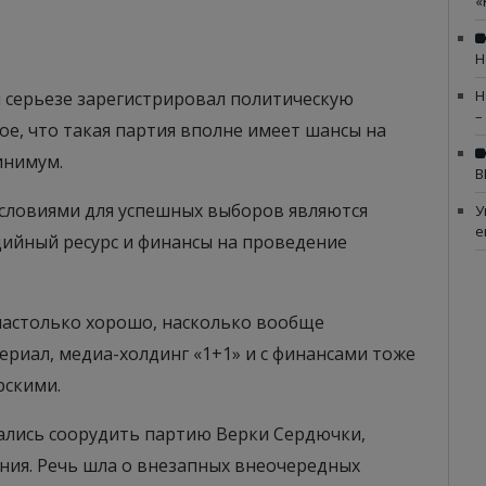
«
Н
Н
ом серьезе зарегистрировал политическую
–
ое, что такая партия вполне имеет шансы на
инимум.
В
условиями для успешных выборов являются
У
е
ийный ресурс и финансы на проведение
 настолько хорошо, насколько вообще
риал, медиа-холдинг «1+1» и с финансами тоже
рскими.
ались соорудить партию Верки Сердючки,
ния. Речь шла о внезапных внеочередных