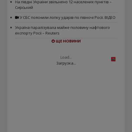
На півдні України звільнено 12 населених пунктів –
Сирський
У СБС пояснили логіку ударів по півночі Росії. ВІДЕО
Україна паралізувала майже половину нафтового
експорту Росії – Reuters
ЩЕ НОВИНИ
Load...
Загрузка...