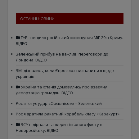
ОСТАННІ НОВИНИ
ГУР знищило російський винищувач МіГ-29 в Криму.
ВІДЕО
Зеленський прибув на важливі переговори до
Лондона. ВІДЕО
ЗМІ дізнались, коли Євросоюз визначиться щодо
українців
Україна та Іспанія домовились про взаємну
депортацію громадян. ВІДЕО
Росія готує удар «Орєшніком» – Зеленський
Росія вратила ракетний корабель класу «Каракурт»
ЗСУ підірвали танкери тіньового флоту в
Новоросійську. ВІДЕО