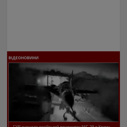
ВІДЕОНОВИНИ
ГУР знищило російський винищувач МіГ-29 в Криму.