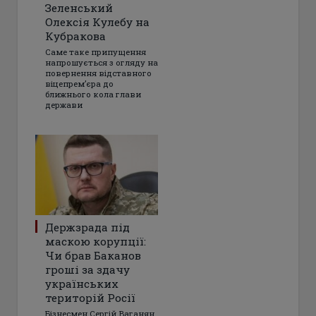
Зеленський
Олексія Кулебу на
Кубракова
Саме таке припущення
напрошується з огляду на
повернення відставного
віцепрем’єра до
ближнього кола глави
держави
Держзрада під
маскою корупції:
Чи брав Баканов
гроші за здачу
українських
територій Росії
Бізнесмен Сергій Ваганян,