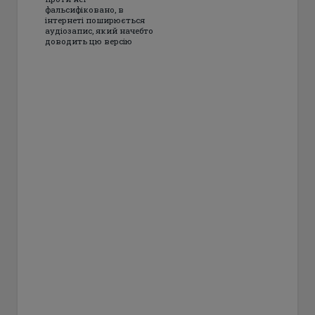
фальсифіковано, в
інтернеті поширюється
аудіозапис, який начебто
доводить цю версію