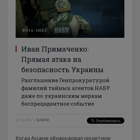
Фото: НАБУ
Иван Примаченко:
Прямая атака на
безопасность Украины
Разглашение Генпрокуратурой
фамилий тайных агентов НАБУ
даже по украинским меркам
беспрецедентное событие
02.12.2017
//
БЛОГИ
Когда Ассанж обнародовал секретную