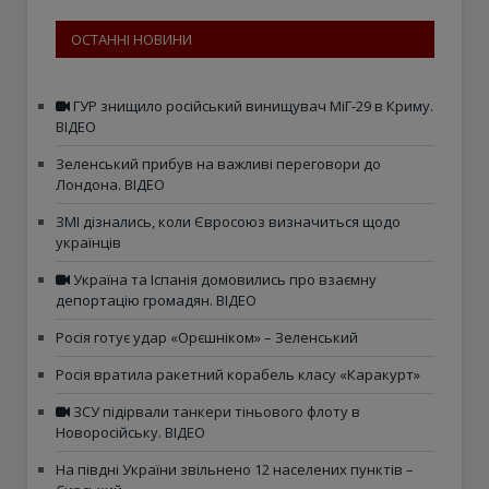
ОСТАННІ НОВИНИ
ГУР знищило російський винищувач МіГ-29 в Криму.
ВІДЕО
Зеленський прибув на важливі переговори до
Лондона. ВІДЕО
ЗМІ дізнались, коли Євросоюз визначиться щодо
українців
Україна та Іспанія домовились про взаємну
депортацію громадян. ВІДЕО
Росія готує удар «Орєшніком» – Зеленський
Росія вратила ракетний корабель класу «Каракурт»
ЗСУ підірвали танкери тіньового флоту в
Новоросійську. ВІДЕО
На півдні України звільнено 12 населених пунктів –