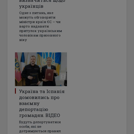
українців
Одне з питань, яке
можуть обговорити
міністри країн ЄС – чи
варто надавати
притулок українським
чоловікам призовного
віку
Україна та Іспанія
домовились про
взаємну
депортацію
громадян. ВІДЕО
Будуть депортуватися
особи, які не
дотримуються правил