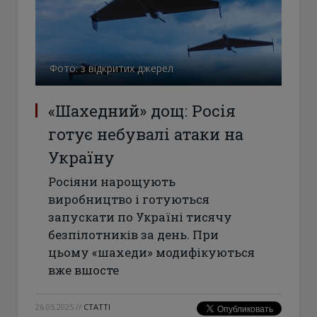
Фото: з відкритих джерел
«Шахедний» дощ: Росія
готує небувалі атаки на
Україну
Росіяни нарощують
виробництво і готуються
запускати по Україні тисячу
безпілотників за день. При
цьому «шахеди» модифікуються
вже вшосте
26.05.2025
//
СТАТТІ