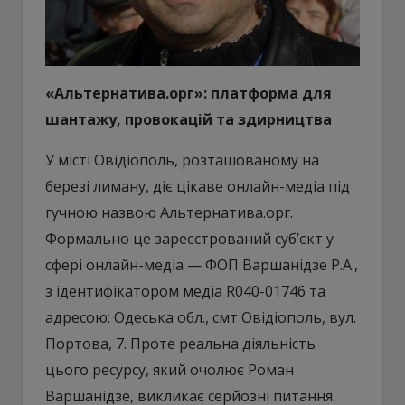
«Альтернатива.орг»: платформа для
шантажу, провокацій та здирництва
У місті Овідіополь, розташованому на
березі лиману, діє цікаве онлайн-медіа під
гучною назвою Альтернатива.орг.
Формально це зареєстрований суб’єкт у
сфері онлайн-медіа — ФОП Варшанідзе Р.А.,
з ідентифікатором медіа R040-01746 та
адресою: Одеська обл., смт Овідіополь, вул.
Портова, 7. Проте реальна діяльність
цього ресурсу, який очолює Роман
Варшанідзе, викликає серйозні питання.