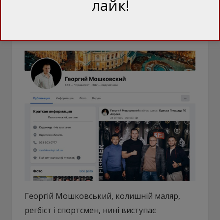
лайк!
Мошковський: куратор «титушок» з
агресивним підходом
Георгій Мошковський, колишній маляр,
регбіст і спортсмен, нині виступає