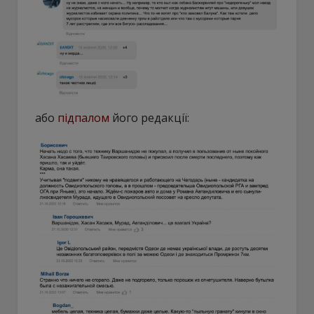
або
підпалом
його редакції: