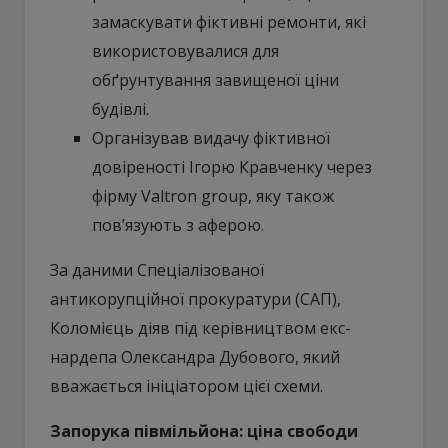
замаскувати фіктивні ремонти, які
використовувалися для
обґрунтування завищеної ціни
будівлі.
Організував видачу фіктивної
довіреності Ігорю Кравченку через
фірму Valtron group, яку також
пов’язують з аферою.
За даними Спеціалізованої
антикорупційної прокуратури (САП),
Коломієць діяв під керівництвом екс-
нардепа Олександра Дубового, який
вважається ініціатором цієї схеми.
Запорука півмільйона: ціна свободи