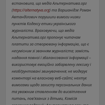
встановила, що медіа Альтернатива.орг
(
https://alternatyva.org
) та Варшанідзе Роман
Автанділович порушили вимоги низки
пунктів Кодексу етики українського
журналіста. Враховуючи, що медіа
Альтернатива.орг пропонує читачам
платити за створювану інформацію, що є
несумісним зі званням журналіста; замість
надання повної і збалансованої інформації –
використовує емоційно забарвлену лексику і
необґрунтовані звинувачення; не модерує
коментарі на власному веб-сайті; нехтує
вимогами щодо захисту персональних даних
та уважним ставленням до висвітлення
питань, пов’язаних з дітьми, Комісія