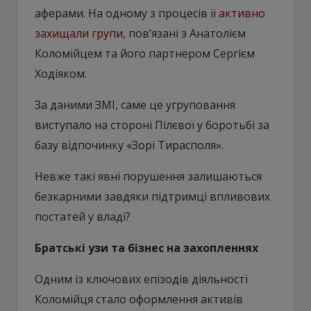
аферами. На одному з процесів її
активно
захищали групи
, пов’язані з Анатолієм
Коломійцем та його партнером Сергієм
Ходіяком.
За даними ЗМІ, саме це угруповання
виступало на стороні Пілєвої у боротьбі за
базу відпочинку «Зорі Тирасполя».
Невже такі явні порушення залишаються
безкарними завдяки підтримці впливових
постатей у владі?
Братські узи та бізнес на захопленнях
Одним із ключових епізодів діяльності
Коломійця стало оформлення активів