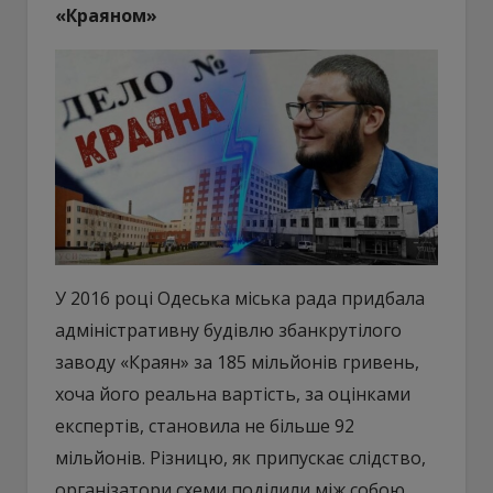
«Краяном»
У 2016 році Одеська міська рада придбала
адміністративну будівлю збанкрутілого
заводу «Краян» за 185 мільйонів гривень,
хоча його реальна вартість, за оцінками
експертів, становила не більше 92
мільйонів. Різницю, як припускає слідство,
організатори схеми поділили між собою.