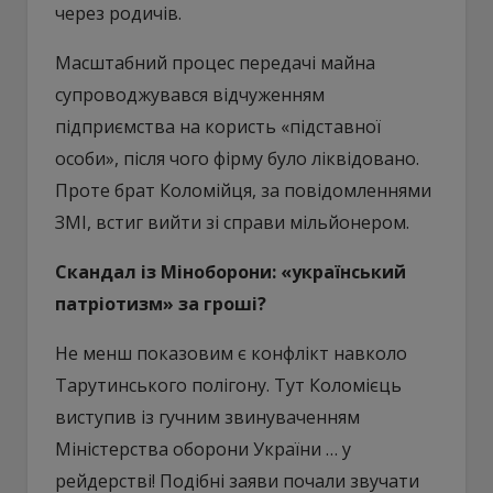
через родичів.
Масштабний процес передачі майна
супроводжувався відчуженням
підприємства на користь «підставної
особи», після чого фірму було ліквідовано.
Проте брат Коломійця, за повідомленнями
ЗМІ, встиг вийти зі справи мільйонером.
Скандал із Міноборони: «український
патріотизм» за гроші?
Не менш показовим є конфлікт навколо
Тарутинського полігону. Тут Коломієць
виступив із гучним звинуваченням
Міністерства оборони України … у
рейдерстві! Подібні заяви почали звучати