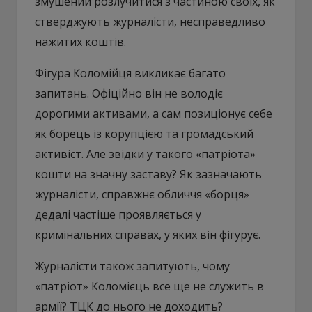
змушений розлучитися з частиною своїх, як
стверджують журналісти, несправедливо
нажитих коштів.
Фігура Коломійця викликає багато
запитань. Офіційно він не володіє
дорогими активами, а сам позиціонує себе
як борець із корупцією та громадський
активіст. Але звідки у такого «патріота»
кошти на значну заставу? Як зазначають
журналісти, справжнє обличчя «борця»
дедалі частіше проявляється у
кримінальних справах, у яких він фігурує.
Журналісти також запитують, чому
«патріот» Коломієць все ще не служить в
армії? ТЦК до нього не доходить?