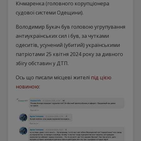
Кічмаренка (головного корупціонера
судової системи Одещини).
Володимир Букач був головою угрупування
антиукраїнських сил і був, за чутками
одеситів, усунений (убитий) українськими
патріотами 25 квітня 2024 року за дивного
збігу обставин у ДТП.
Ось що писали місцеві жителі
під цією
новиною
: