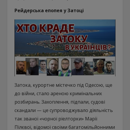
Рейдерська епопея у Затоці
Затока, курортне містечко під Одесою, ще
до війни, стало ареною кримінальних
розбирань. Захоплення, підпали, судові
скандали — це супроводжувало діяльність
так званої «чорної ріелторки» Марії
Пілєвої, відомої своїми багатомільйонними