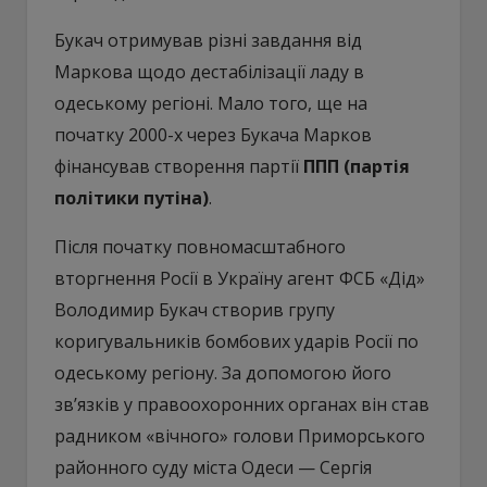
Букач отримував різні завдання від
Маркова щодо дестабілізації ладу в
одеському регіоні. Мало того, ще на
початку 2000-х через Букача Марков
фінансував створення партії
ППП (партія
політики путіна)
.
Після початку повномасштабного
вторгнення Росії в Україну агент ФСБ «Дід»
Володимир Букач створив групу
коригувальників бомбових ударів Росії по
одеському регіону. За допомогою його
зв’язків у правоохоронних органах він став
радником «вічного» голови Приморського
районного суду міста Одеси — Сергія