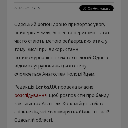
22.12.2024
//
СТАТТІ
Одеський регіон давно привертає увагу
рейдерів. Земля, бізнес та нерухомість тут
часто стають метою рейдерських атак, у
тому числі при використанні
псевдожурналістських технологій. Одне з
відомих угруповань цього типу
очолюється Анатолієм Коломійцем.
Редакція
Lenta.UA
провела власне
розслідування
, щоб розповісти про банду
«активіста» Анатолія Коломійця та його
спільників, які «кошмарять» бізнес по всій
Одеській області.