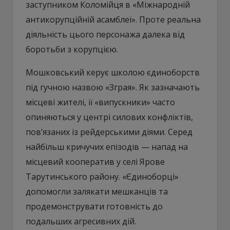
заступником Коломійця в «Міжнародній
антикорупційній асамблеї». Проте реальна
діяльність цього персонажа далека від
боротьби з корупцією.
Мошковський керує школою єдиноборств
під гучною назвою «Зграя». Як зазначають
місцеві жителі, її «випускники» часто
опиняються у центрі силових конфліктів,
пов’язаних із рейдерськими діями. Серед
найбільш кричучих епізодів — напад на
місцевий кооператив у селі Ярове
Тарутинського району. «Єдиноборці»
допомогли залякати мешканців та
продемонструвати готовність до
подальших агресивних дій.