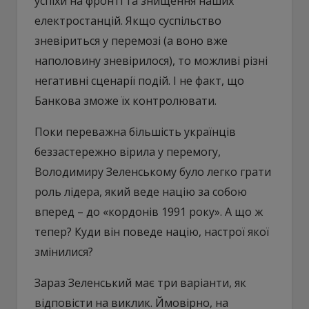
успіхи на фронті та знищення наших
електростанцій. Якщо суспільство
зневіриться у перемозі (а воно вже
наполовину зневірилося), то можливі різні
негативні сценарії подій. І не факт, що
Банкова зможе їх контролювати.
Поки переважна більшість українців
беззастережно вірила у перемогу,
Володимиру Зеленському було легко грати
роль лідера, який веде націю за собою
вперед – до «кордонів 1991 року». А що ж
тепер? Куди він поведе націю, настрої якої
змінилися?
Зараз Зеленський має три варіанти, як
відповісти на виклик. Ймовірно, на