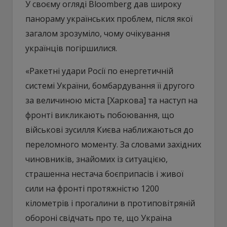
У своєму огляді Bloomberg дав широку
панораму українських проблем, після якої
загалом зрозуміло, чому очікування
українців погіршилися.
«Ракетні удари Росії по енергетичній
системі України, бомбардування її другого
за величиною міста [Харкова] та наступ на
фронті викликають побоювання, що
військові зусилля Києва наближаються до
переломного моменту. За словами західних
чиновників, знайомих із ситуацією,
страшенна нестача боєприпасів і живої
сили на фронті протяжністю 1200
кілометрів і прогалини в протиповітряній
обороні свідчать про те, що Україна