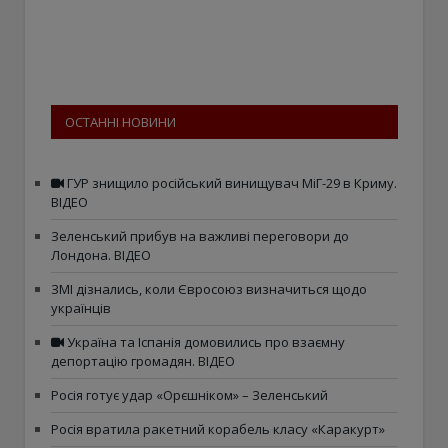
ОСТАННІ НОВИНИ
ГУР знищило російський винищувач МіГ-29 в Криму.
ВІДЕО
Зеленський прибув на важливі переговори до
Лондона. ВІДЕО
ЗМІ дізнались, коли Євросоюз визначиться щодо
українців
Україна та Іспанія домовились про взаємну
депортацію громадян. ВІДЕО
Росія готує удар «Орєшніком» – Зеленський
Росія вратила ракетний корабель класу «Каракурт»