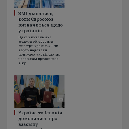
ЗМІ дізнались,
коли Євросоюз
визначиться щодо
українців
Одне з питань, яке
можуть обговорити
міністри країн ЄС – чи
варто надавати
притулок українським
чоловікам призовного
віку
Україна та Іспанія
домовились про
взаємну