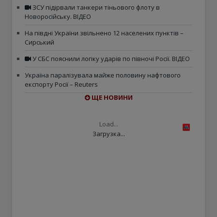
ЗСУ підірвали танкери тіньового флоту в
Новоросійську. ВІДЕО
На півдні України звільнено 12 населених пунктів –
Сирський
У СБС пояснили логіку ударів по півночі Росії. ВІДЕО
Україна паралізувала майже половину нафтового
експорту Росії – Reuters
ЩЕ НОВИНИ
Load...
Загрузка...