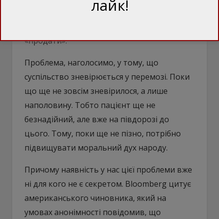
лайк!
шукати цьому альтернативу, то треба
взагалі відмовитись від спроб щось
«продати».
Проблема, наголосимо, у тому, що
суспільство зневірюється у перемозі. Поки
що ще не зовсім зневірилося, а лише
наполовину. Тобто пацієнт ще не
безнадійний, але вже на півдорозі до
цього. Тому, поки ще не пізно, потрібно
підвищувати моральний дух народу.
Причому наявність у нас цієї проблеми вже
ні для кого не є секретом. Bloomberg цитує
американського чиновника, який на
умовах анонімності повідомив, що