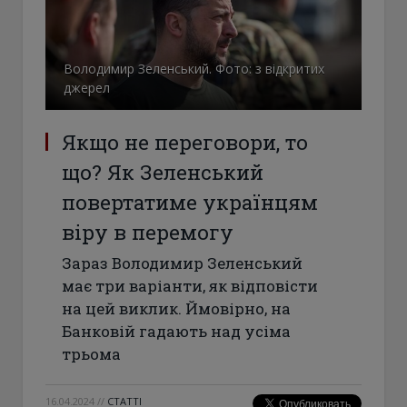
Володимир Зеленський. Фото: з відкритих
джерел
Якщо не переговори, то
що? Як Зеленський
повертатиме українцям
віру в перемогу
Зараз Володимир Зеленський
має три варіанти, як відповісти
на цей виклик. Ймовірно, на
Банковій гадають над усіма
трьома
16.04.2024
//
СТАТТІ