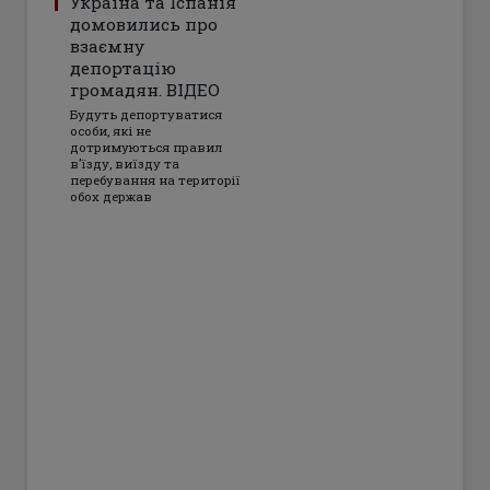
Україна та Іспанія
домовились про
взаємну
депортацію
громадян. ВІДЕО
Будуть депортуватися
особи, які не
дотримуються правил
в’їзду, виїзду та
перебування на території
обох держав