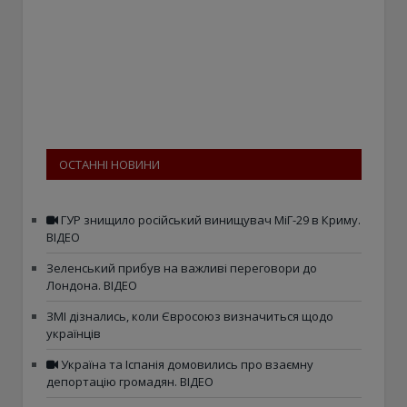
ОСТАННІ НОВИНИ
ГУР знищило російський винищувач МіГ-29 в Криму.
ВІДЕО
Зеленський прибув на важливі переговори до
Лондона. ВІДЕО
ЗМІ дізнались, коли Євросоюз визначиться щодо
українців
Україна та Іспанія домовились про взаємну
депортацію громадян. ВІДЕО