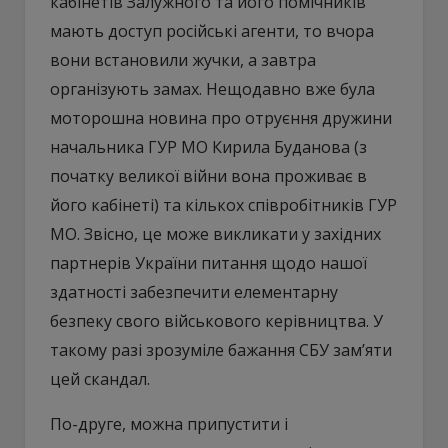
кабінетів Залужного та його помічників
мають доступ російські агенти, то вчора
вони встановили жучки, а завтра
організують замах. Нещодавно вже була
моторошна новина про отруєння дружини
начальника ГУР МО Кирила Буданова (з
початку великої війни вона проживає в
його кабінеті) та кількох співробітників ГУР
МО. Звісно, це може викликати у західних
партнерів України питання щодо нашої
здатності забезпечити елементарну
безпеку свого військового керівництва. У
такому разі зрозуміле бажання СБУ зам’яти
цей скандал.
По-друге, можна припустити і