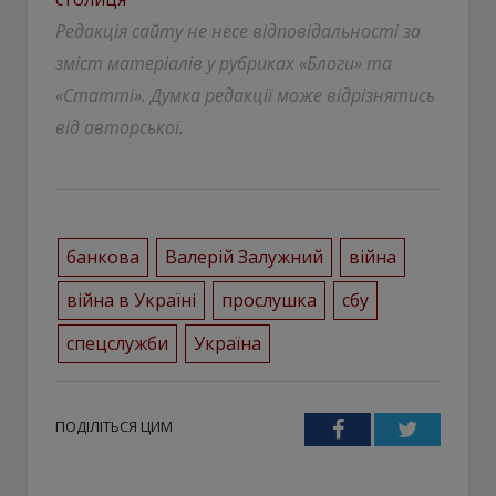
Редакція сайту не несе відповідальності за
зміст матеріалів у рубриках «Блоги» та
«Статті». Думка редакції може відрізнятись
від авторської.
банкова
Валерій Залужний
війна
війна в Україні
прослушка
сбу
спецслужби
Україна
ПОДІЛІТЬСЯ ЦИМ
Facebook
Twitter