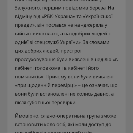
Залужного, першим повідомив Береза. На
відміну від «РБК-Україна» та «Української
правди», він послався не на «джерела у
військових колах», а на «добрих людей з
однієї зі спецслужб України». За словами
цих добрих людей, пристрої
прослуховування були виявлені в неділю «в
кабінеті головкома і в кабінеті його
помічників». Причому вони були виявлені
«при щоденній перевірці» – це означає, що
вони були встановлені не колись давно, а
після суботньої перевірки.
Ймовірно, слідчо-оперативна група зможе
встановити коло осіб, які мали доступ до
цих кабінетів протягом доби між