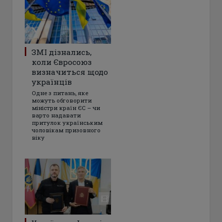
ЗМІ дізнались,
коли Євросоюз
визначиться щодо
українців
Одне з питань, яке
можуть обговорити
міністри країн ЄС – чи
варто надавати
притулок українським
чоловікам призовного
віку