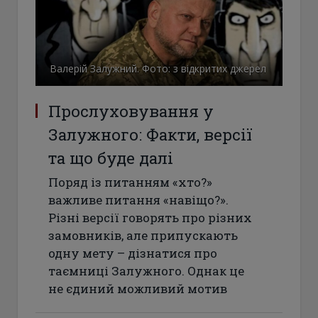
Валерій Залужний. Фото: з відкритих джерел
Прослуховування у
Залужного: Факти, версії
та що буде далі
Поряд із питанням «хто?»
важливе питання «навіщо?».
Різні версії говорять про різних
замовників, але припускають
одну мету – дізнатися про
таємниці Залужного. Однак це
не єдиний можливий мотив