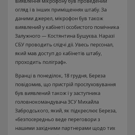
виявлення мікрофону був проведений
огляд і в інших приміщеннях штабу. За
даними джерел, мікрофон був також
виявлений у кабінеті особистого помічника
Залужного — Костянтина Бушуєва. Наразі
СБУ проводить слідчі діі. Увесь персонал,
який мав доступ до кабінетів штабу,
проходить поліграф».
Вранці в понеділок, 18 грудня, Береза
повідомив, що пристрій прослуховування
був виявлений також і у заступника
головнокомандувача ЗСУ Михайла
Забродського, який, як підкреслює Береза,
«безпосередньо веде переговори з
нашими західними партнерами щодо тих