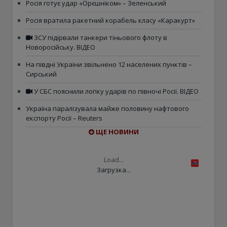
Росія готує удар «Орєшніком» – Зеленський
Росія вратила ракетний корабель класу «Каракурт»
ЗСУ підірвали танкери тіньового флоту в
Новоросійську. ВІДЕО
На півдні України звільнено 12 населених пунктів –
Сирський
У СБС пояснили логіку ударів по півночі Росії. ВІДЕО
Україна паралізувала майже половину нафтового
експорту Росії – Reuters
ЩЕ НОВИНИ
Load...
Загрузка...