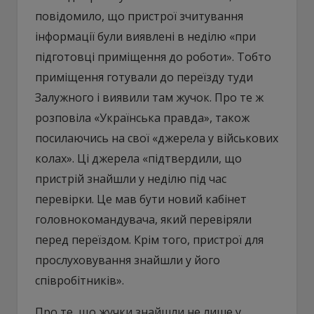
повідомило, що пристрої зчитування
інформації були виявлені в неділю «при
підготовці приміщення до роботи». Тобто
приміщення готували до переїзду туди
Залужного і виявили там жучок. Про те ж
розповіла «Українська правда», також
посилаючись на свої «джерела у військових
колах». Ці джерела «підтвердили, що
пристрій знайшли у неділю під час
перевірки. Це мав бути новий кабінет
головнокомандувача, який перевіряли
перед переїздом. Крім того, пристрої для
прослуховування знайшли у його
співробітників».
Про те, що жучки знайшли не лише у