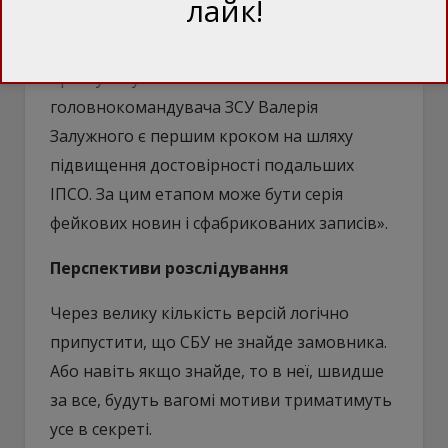
лайк!
попередив свою англомовну аудиторію:
«Вважаємо, що інформація про «виявлене
прослуховування в кабінеті»
головнокомандувача ЗСУ Валерія
Залужного є першим кроком на шляху
підвищення достовірності подальших
ІПСО. За цим етапом може бути серія
фейкових новин і сфабрикованих записів».
Перспективи розслідування
Через велику кількість версій логічно
припустити, що СБУ не знайде замовника.
Або навіть якщо знайде, то в неї, швидше
за все, будуть вагомі мотиви триматимуть
усе в секреті.