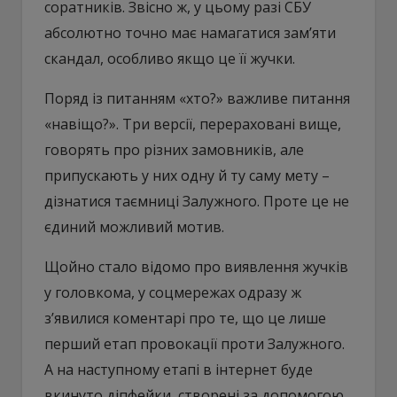
соратників. Звісно ж, у цьому разі СБУ
абсолютно точно має намагатися зам’яти
скандал, особливо якщо це її жучки.
Поряд із питанням «хто?» важливе питання
«навіщо?». Три версії, перераховані вище,
говорять про різних замовників, але
припускають у них одну й ту саму мету –
дізнатися таємниці Залужного. Проте це не
єдиний можливий мотив.
Щойно стало відомо про виявлення жучків
у головкома, у соцмережах одразу ж
з’явилися коментарі про те, що це лише
перший етап провокації проти Залужного.
А на наступному етапі в інтернет буде
вкинуто діпфейки, створені за допомогою