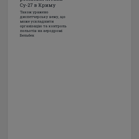
Су-27 в Криму
Також уражено
диспетчерську вежу, що
може ускладнити
організацію та контроль
польотів на аеродромі
Бельбек