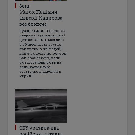
Serg
Marco: Падіння
імперії Кадирова
все ближче
Чуєш, Рамзан. Топ-топ за
дверима. Чуєш ці кроки?
Це твоя карма. Можливо
в обличчі твоїх друзів,
поплічників, та людей,
яким ти довіряв. Топ-топ.
Вони все ближче, вони
вже щось планують на
день, коли в тебе
остаточно відмовлять
нирки
СБУ уразила два
російські літаки