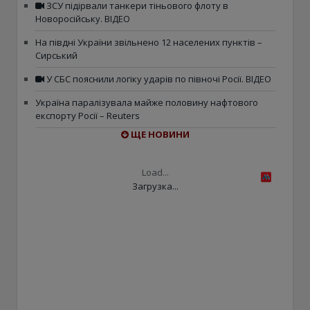
ЗСУ підірвали танкери тіньового флоту в
Новоросійську. ВІДЕО
На півдні України звільнено 12 населених пунктів –
Сирський
У СБС пояснили логіку ударів по півночі Росії. ВІДЕО
Україна паралізувала майже половину нафтового
експорту Росії – Reuters
ЩЕ НОВИНИ
Load...
Загрузка...