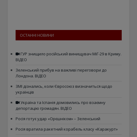
ОСТАННІ НОВИНИ
ГУР знищило російський винищувач МіГ-29 в Криму.
ВІДЕО
Зеленський прибув на важливі переговори до
Лондона. ВІДЕО
ЗМІ дізнались, коли Євросоюз визначиться щодо
українців
Україна та Іспанія домовились про взаємну
депортацію громадян. ВІДЕО
Росія готує удар «Орєшніком» – Зеленський
Росія вратила ракетний корабель класу «Каракурт»