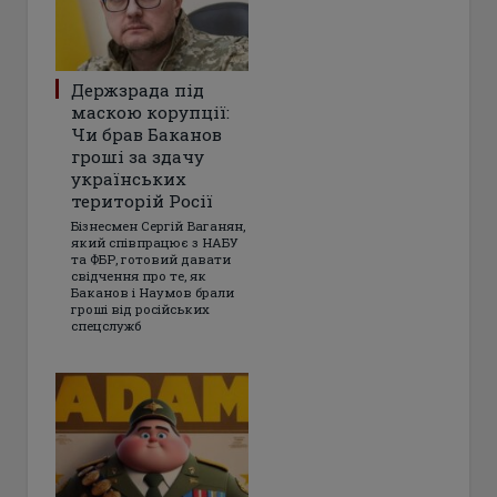
Держзрада під
маскою корупції:
Чи брав Баканов
гроші за здачу
українських
територій Росії
Бізнесмен Сергій Ваганян,
який співпрацює з НАБУ
та ФБР, готовий давати
свідчення про те, як
Баканов і Наумов брали
гроші від російських
спецслужб